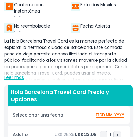
Confirmación
Entradas Móviles
nulo
Instantánea
nulo
No reembolsable
Fecha Abierta
nulo
nulo
La Hola Barcelona Travel Card es la manera perfecta de
explorar la hermosa ciudad de Barcelona. Este cómodo
pase de viaje permite acceso ilimitado al transporte
público, facilitando a los visitantes moverse por la ciudad
sin preocuparse por comprar billetes por separado. Con la
Hola Barcelona Travel Card, puedes usar el metro,
Leer más
autobuses, tranvías e incluso el tren al aeropuerto. Esto
significa que puedes visitar todas las principales
Hola Barcelona Travel Card Precio y
atracciones, como La Sagrada Familia, Park Güell y el Barrio
Opciones
Gótico, sin ninguna dificultad. Ya sea que te quedes dos,
tres, cuatro o cinco días, hay una tarjeta que se adapta a
tus necesidades de viaje. La Hola Barcelona Travel Card
Seleccionar una fecha
DD MM, YYYY
también es una excelente manera de ahorrar dinero. En
lugar de comprar billetes individuales, este pase te permite
viajar tanto como quieras por un precio fijo. Esto la
Adulto
US$ 25.39
US$ 23.08
-
1
+