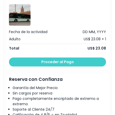
Viajes ilimitados en Transports Metropolitans de
Barcelona (TMB), Ferrocarrils de la Generalitat (FGC)
red urbana, Funicular de Montjuïc, el TRAM, trenes
suburbanos Renfe en la zona 1, y metro y tren del
aeropuerto de Barcelona
Opciones de transporte incluidas entre el centro de
Barcelona y el Aeropuerto Barcelona El Prat:
Fecha de la actividad
DD MM, YYYY
Metro: línea L9 - Terminal 1 y Terminal 2
Tren suburbano Renfe: línea R2 Nord - Terminal 2
Adulto
US$ 23.08 × 1
Autobús: línea 46 - Terminal 1 y Terminal 2
Total
US$ 23.08
Proceder al Pago
Reserva con Confianza
Garantía del Mejor Precio
Sin cargos por reserva
Pago completamente encriptado de extremo a
extremo
Soporte al Cliente 24/7
Calificación de 4,8/5 ⭐ en Trustpilot