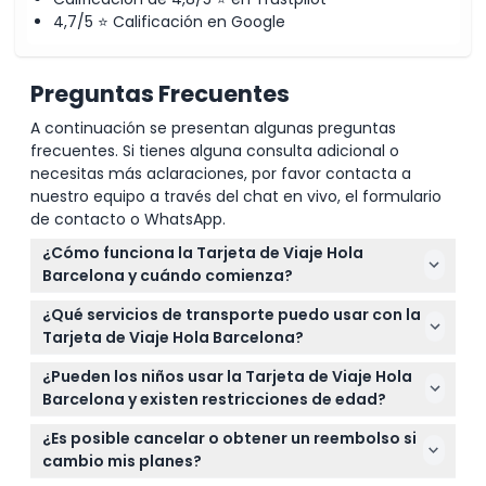
4,7/5 ⭐ Calificación en Google
Preguntas Frecuentes
A continuación se presentan algunas preguntas
frecuentes. Si tienes alguna consulta adicional o
necesitas más aclaraciones, por favor contacta a
nuestro equipo a través del chat en vivo, el formulario
de contacto o WhatsApp.
¿Cómo funciona la Tarjeta de Viaje Hola
Barcelona y cuándo comienza?
La tarjeta se activa en el momento en que la usas
¿Qué servicios de transporte puedo usar con la
por primera vez y luego proporciona viajes
Tarjeta de Viaje Hola Barcelona?
ilimitados durante el período elegido de 48, 72, 96 o
Puedes usar el metro, autobuses, tranvías, el
120 horas consecutivas en el transporte público de
¿Pueden los niños usar la Tarjeta de Viaje Hola
funicular de Montjuïc y trenes urbanos y regionales
Barcelona.
Barcelona y existen restricciones de edad?
dentro de la Zona 1, incluyendo el viaje entre el
Los niños de 0 a 3 años viajan gratis, mientras que
Aeropuerto de Barcelona y el centro de la ciudad.
¿Es posible cancelar o obtener un reembolso si
los niños de 4 años en adelante necesitan la
cambio mis planes?
misma tarjeta que los adultos.