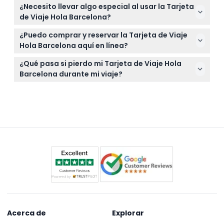
Los billetes no son reembolsables y no pueden
¿Necesito llevar algo especial al usar la Tarjeta
cancelarse, así que asegúrate de reservar las
de Viaje Hola Barcelona?
fechas correctas que se ajusten a tu itinerario de
Sólo lleva tu tarjeta de viaje activada contigo en
viaje.
¿Puedo comprar y reservar la Tarjeta de Viaje
cada trayecto; no se requieren documentos
Hola Barcelona aquí en línea?
adicionales ni identificación para usar la tarjeta.
Sí, puedes reservar fácilmente tu Tarjeta de Viaje
¿Qué pasa si pierdo mi Tarjeta de Viaje Hola
Hola Barcelona en línea en este sitio web y verificar
Barcelona durante mi viaje?
la disponibilidad para las fechas que prefieras.
La pérdida, robo o hurto de la tarjeta es tu
responsabilidad, así que mantenla segura ya que
no se proporcionan reemplazos ni reembolsos.
Acerca de
Explorar