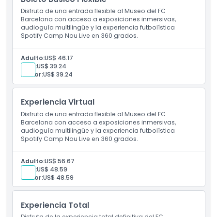
Disfruta de una entrada flexible al Museo del FC
Cosas a Saber
Barcelona con acceso a exposiciones inmersivas,
audioguía multilingüe y la experiencia futbolística
Spotify Camp Nou Live en 360 grados.
Ubicación
Adulto:
US$ 46.17
Niño:
US$ 39.24
Política de Cancelación
Senior:
US$ 39.24
Experiencia Virtual
Disfruta de una entrada flexible al Museo del FC
Barcelona con acceso a exposiciones inmersivas,
audioguía multilingüe y la experiencia futbolística
Spotify Camp Nou Live en 360 grados.
Adulto:
US$ 56.67
Niño:
US$ 48.59
Senior:
US$ 48.59
Experiencia Total
Disfruta de la experiencia total definitiva del FC