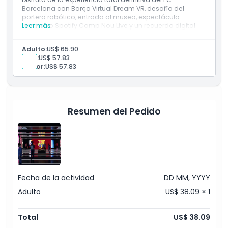
Barcelona con Barça Virtual Dream VR, desafío del
portero robótico, entrada al museo, espectáculo
inmersivo Spotify Camp Nou Live y un recuerdo digital.
Leer más
Adulto:
US$ 65.90
Niño:
US$ 57.83
Senior:
US$ 57.83
Resumen del Pedido
Fecha de la actividad
DD MM, YYYY
Adulto
US$ 38.09 × 1
Total
US$ 38.09