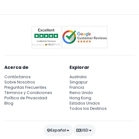
Museo y el Tour Inmersivo, con las visitas
completas al estadio actualmente suspendidas.
Acerca de
Explorar
Contáctanos
Australia
Sobre Nosotros
Singapur
Preguntas Frecuentes
Francia
Términos y Condiciones
Reino Unido
Política de Privacidad
Hong Kong
Blog
Estados Unidos
Todos los Destinos
Español
USD