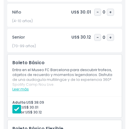
Este es el lugar perfecto para que los fanáticos se
conecten con la historia y el éxito del FC Barcelona. Ya seas
Niño
US$ 30.01
-
0
+
un seguidor de toda la vida o estés descubriendo el club, el
Museo FC Barcelona ofrece una experiencia única e
(4-10 años)
inmersiva. Asegúrate de reservar tu entrada con
anticipación para disfrutar de una visita sin inconvenientes
Senior
US$ 30.12
-
0
+
a una de las atracciones más populares de Barcelona.
(70-99 años)
Aspectos Destacados
Boleto Básico
Entra en el Museo FC Barcelona para descubrir trofeos,
Inclusiones
objetos de recuerdo y momentos legendarios. Disfruta
de una audioguía multilingüe y de la experiencia 360°
Spotify Camp Nou Live.
Leer más
Política para Niños y Adultos
Adulto:
US$ 38.09
Exclusiones
Niño:
US$ 30.01
Senior:
US$ 30.12
Horario de Apertura
Boleto Básico Flexible