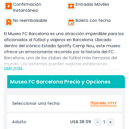
Confirmación
Entradas Móviles
Instantánea
No reembolsable
Boleto con fecha
El Museo FC Barcelona es una atracción imperdible para los
aficionados al fútbol y viajeros en Barcelona. Ubicado
dentro del icónico Estadio Spotify Camp Nou, este museo
ofrece un emocionante recorrido por la historia del FC
Barcelona, uno de los clubes de fútbol más famosos del
mundo. Los visitantes pueden explorar exhibiciones
Leer más
interactivas, trofeos históricos y recuerdos que muestran
los grandes momentos del club. El Museo FC Barcelona
Museo FC Barcelona Precio y Opciones
cuenta con presentaciones multimedia, camisetas
legendarias y destacados de partidos inolvidables. Los
aficionados también pueden conocer a los jugadores más
legendarios del club, incluyendo a Lionel Messi, Johan
Seleccionar una fecha
DD MM, YYYY
Cruyff y Ronaldinho. Una visita al Museo FC Barcelona te
permite experimentar la pasión y el legado del equipo.
Puedes ver imágenes exclusivas, disfrutar de experiencias
Adulto
US$ 38.09
-
1
+
de realidad virtual e incluso pisar una sección del campo.