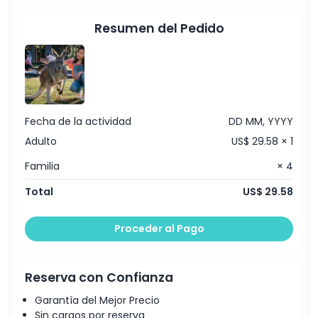
Todos los espectáculos y presentaciones
Resumen del Pedido
No Adecuado Para
Horario de Apertura
Cosas a Saber
Fecha de la actividad
DD MM, YYYY
Adulto
US$ 29.58 × 1
Ubicación
Familia
× 4
Total
US$ 29.58
Política de Cancelación
Proceder al Pago
Reserva con Confianza
Garantía del Mejor Precio
Sin cargos por reserva