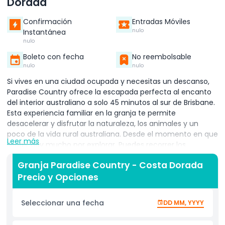
Dorada
Confirmación
Entradas Móviles
nulo
Instantánea
nulo
Boleto con fecha
No reembolsable
nulo
nulo
Si vives en una ciudad ocupada y necesitas un descanso,
Paradise Country ofrece la escapada perfecta al encanto
del interior australiano a solo 45 minutos al sur de Brisbane.
Esta experiencia familiar en la granja te permite
desacelerar y disfrutar la naturaleza, los animales y un
poco de la vida rural australiana. Desde el momento en que
Leer más
llegas, hay mucho por explorar. Puedes recorrer los
terrenos, conocer animales clásicos de granja y acercarte
Granja Paradise Country - Costa Dorada
a algunos de los animales más icónicos de Australia.
Precio y Opciones
Alimenta canguros, acaricia conejillos de indias y saluda a
ovejas, cabras, cerditos y más. La guardería de animales es
un éxito para los niños, especialmente la alimentación
Seleccionar una fecha
DD MM, YYYY
diaria con biberón de corderos, lechones y terneros.
Asegúrate de ver los shows en vivo durante tu visita. Son