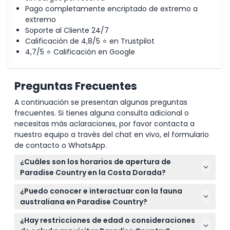
Pago completamente encriptado de extremo a
extremo
Soporte al Cliente 24/7
Calificación de 4,8/5 ⭐ en Trustpilot
4,7/5 ⭐ Calificación en Google
Preguntas Frecuentes
A continuación se presentan algunas preguntas
frecuentes. Si tienes alguna consulta adicional o
necesitas más aclaraciones, por favor contacta a
nuestro equipo a través del chat en vivo, el formulario
de contacto o WhatsApp.
¿Cuáles son los horarios de apertura de
Paradise Country en la Costa Dorada?
Paradise Country está abierto todos los días de
¿Puedo conocer e interactuar con la fauna
10:00 AM a 3:30 PM, excepto el Día de Navidad y el
australiana en Paradise Country?
Día ANZAC cuando está cerrado (sujeto a cambios
¡Sí! Paradise Country ofrece encuentros prácticos
— por favor confirme al momento de la reserva).
¿Hay restricciones de edad o consideraciones
con animales donde puedes conocer koalas,