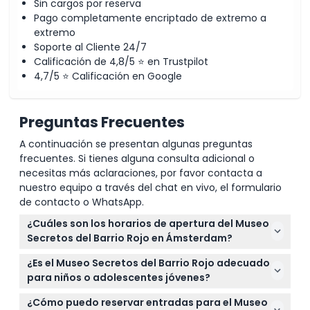
Sin cargos por reserva
Pago completamente encriptado de extremo a
extremo
Soporte al Cliente 24/7
Calificación de 4,8/5 ⭐ en Trustpilot
4,7/5 ⭐ Calificación en Google
Preguntas Frecuentes
A continuación se presentan algunas preguntas
frecuentes. Si tienes alguna consulta adicional o
necesitas más aclaraciones, por favor contacta a
nuestro equipo a través del chat en vivo, el formulario
de contacto o WhatsApp.
¿Cuáles son los horarios de apertura del Museo
Secretos del Barrio Rojo en Ámsterdam?
El museo está abierto todos los días de 11:00 a. m. a
¿Es el Museo Secretos del Barrio Rojo adecuado
1:00 a. m., con la última admisión a las 12:00 a. m.
para niños o adolescentes jóvenes?
(sujeto a cambios; por favor confirme al momento
Los visitantes deben tener al menos 16 años para
de la reserva).
¿Cómo puedo reservar entradas para el Museo