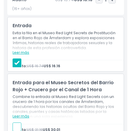
incluyen ejemplos de objetos usados en el oficio y una
pared llamativa llena de confesiones anónimas dejadas por
(16+ años)
visitantes de todo el mundo, que van desde lo humorístico
hasta lo profundamente personal.​ El museo anima a los
Entrada
visitantes a explorar a su propio ritmo con una mente
abierta, buscando reemplazar estereotipos con empatía y
Evita la fila en el Museo Red Light Secrets de Prostitución
en el Barrio Rojo de Ámsterdam y explora exposiciones
comprensión. Al final de la visita, muchos visitantes
íntimas, historias reales de trabajadoras sexuales y la
adquieren una nueva perspectiva y mayor respeto por las
historia de esta profesión controvertida.
personas detrás de esta profesión a menudo mal
Leer más
Incluye
entendida y muy debatida.
Entrada sin fila para Red Light Secrets: Museo de la
Prostitución
Adulto:
US$ 16.74
US$ 16.16
Guía de audio
Folleto
Aspectos Destacados
Entrada para el Museo Secretos del Barrio
Rojo + Crucero por el Canal de 1 Hora
Inclusiones
Combine la entrada al Museo Red Light Secrets con un
crucero de 1 hora por los canales de Ámsterdam,
descubriendo las historias ocultas del Barrio Rojo y los
Política para Niños y Adultos
canales, puentes y casas históricas listadas por la
Leer más
UNESCO en una sola experiencia.
Inclusiones
Exclusiones
Entrada al Museo Red Light Secrets con guía de
Adulto:
US$ 31.16
US$ 30.01