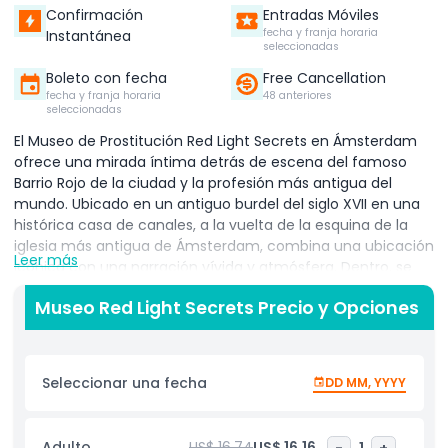
Confirmación
Entradas Móviles
fecha y franja horaria
Instantánea
seleccionadas
Boleto con fecha
Free Cancellation
fecha y franja horaria
48 anteriores
seleccionadas
El Museo de Prostitución Red Light Secrets en Ámsterdam
ofrece una mirada íntima detrás de escena del famoso
Barrio Rojo de la ciudad y la profesión más antigua del
mundo. Ubicado en un antiguo burdel del siglo XVII en una
histórica casa de canales, a la vuelta de la esquina de la
iglesia más antigua de Ámsterdam, combina una ubicación
Leer más
icónica con una narración vívida y atmósfera.​ Dentro, se
recorre habitaciones realistas y estrechos pasillos
Museo Red Light Secrets Precio y Opciones
iluminados por llamativas luces rojas, escuchando relatos
personales de trabajadores sexuales sobre su vida diaria,
desafíos y motivaciones. Puedes sentarte en una
recreación de una ventana iluminada de rojo para
Seleccionar una fecha
DD MM, YYYY
experimentar cómo se siente estar en exhibición y
aprender cómo los trabajadores usan el lenguaje corporal y
las poses para atraer clientes. Las exhibiciones también
Adulto
US$ 16.74
US$ 16.16
-
1
+