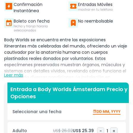
Confirmación
Entradas Móviles
mostrar en tu teléfono
Instantánea
Boleto con fecha
No reembolsable
fecha y franja horaria
seleccionadas
Body Worlds se encuentra entre las exposiciones
itinerantes más celebradas del mundo, ofreciendo un viaje
cautivador por la anatomía humana con cuerpos
plastinados reales donados por voluntarios. Estos
especímenes preservados muestran órganos, músculos y
sistemas con detalles vívidos, revelando cómo funciona el
Leer más
cuerpo bajo diversas condiciones. La instalación en
Ámsterdam, "El Proyecto Felicidad," explora la conexión
Entrada a Body Worlds Ámsterdam Precio y
intrincada entre la alegría, la salud y el bienestar, usando
Opciones
más de 200 ejemplos anatómicos para demostrar los
efectos de la felicidad en la inmunidad, la circulación y la
vitalidad.​ Los visitantes encuentran exhibiciones
Seleccionar una fecha
DD MM, YYYY
interactivas a lo largo de siete niveles temáticos que
destacan las fortalezas y fragilidades del cuerpo,
ofreciendo consejos prácticos sobre nutrición, ejercicio y
Adulto
US$ 26.02
US$ 25.39
-
1
+