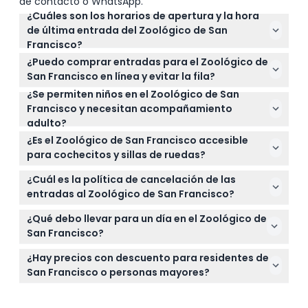
de contacto o WhatsApp.
¿Cuáles son los horarios de apertura y la hora
de última entrada del Zoológico de San
Francisco?
El zoológico está abierto todos los días de 10:00 a.m.
¿Puedo comprar entradas para el Zoológico de
a 5:00 p.m., y la última entrada es a las 4:00 p.m.
San Francisco en línea y evitar la fila?
(sujeto a cambios — por favor confirme al hacer la
¿Se permiten niños en el Zoológico de San
Sí, puede comprar entradas para evitar la fila en
reserva).
Francisco y necesitan acompañamiento
línea aquí mismo en este sitio web para una
adulto?
entrada rápida y sin inconvenientes.
Los niños de 0 a 11 años deben ir acompañados de
¿Es el Zoológico de San Francisco accesible
un adulto que haya pagado, y los niños menores de
para cochecitos y sillas de ruedas?
2 años entran gratis.
Sí, el zoológico es accesible para cochecitos y sillas
¿Cuál es la política de cancelación de las
de ruedas para garantizar que todos puedan
entradas al Zoológico de San Francisco?
disfrutar cómodamente de la visita.
Las entradas no son reembolsables y no se pueden
¿Qué debo llevar para un día en el Zoológico de
cancelar, así que asegúrese de elegir la fecha y
San Francisco?
hora correctas al hacer la reserva.
Lleve zapatos cómodos para caminar, protector
¿Hay precios con descuento para residentes de
solar, agua y una cámara para capturar sus
San Francisco o personas mayores?
animales favoritos y vistas panorámicas.
Sí, los residentes de San Francisco y las personas
mayores obtienen precios de entrada con