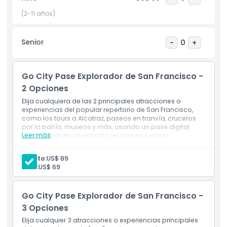
edades. Ya sea que visites el Área de la Bahía o busques
una actividad local para el fin de semana, el Zoológico de
(2-11 años)
San Francisco es un destino imprescindible. Reserva tus
entradas en línea para obtener los mejores precios y una
Senior
-
0
+
entrada conveniente. Descubre la vida salvaje, la
naturaleza y la diversión en una visita inolvidable.
Go City Pase Explorador de San Francisco -
Aspectos Destacados
2 Opciones
Elija cualquiera de las 2 principales atracciones o
experiencias del popular repertorio de San Francisco,
Inclusiones
como los tours a Alcatraz, paseos en tranvía, cruceros
por la bahía, museos y más, usando un pase digital
Leer más
versátil. Disfrute de entrada sin filas en lugares
seleccionados, máxima flexibilidad y ahorros en
Política para Niños y Adultos
comparación con la compra de entradas individuales.
Adulto:
US$ 89
Niño:
US$ 69
Exclusiones
Go City Pase Explorador de San Francisco -
Horario de Apertura
3 Opciones
Elija cualquier 3 atracciones o experiencias principales