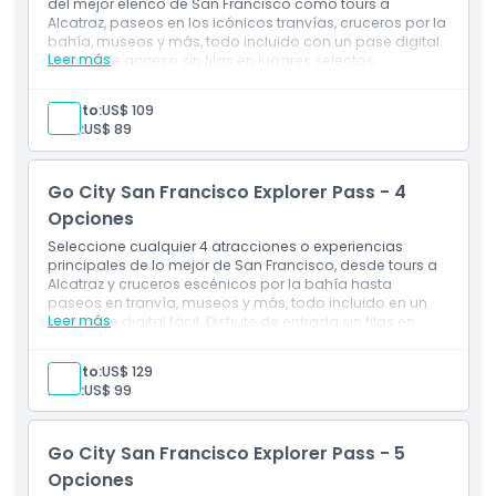
del mejor elenco de San Francisco como tours a
Cosas a Saber
Alcatraz, paseos en los icónicos tranvías, cruceros por la
bahía, museos y más, todo incluido con un pase digital.
Leer más
Disfrute de acceso sin filas en lugares selectos,
Ubicación
flexibilidad total para planificar su visita y grandes
ahorros en comparación con la compra de entradas
Adulto:
US$ 109
individuales.
Niño:
US$ 89
Cómo Llegar
Go City San Francisco Explorer Pass - 4
Cómo Canjear
Opciones
Seleccione cualquier 4 atracciones o experiencias
Política de Cancelación
principales de lo mejor de San Francisco, desde tours a
Alcatraz y cruceros escénicos por la bahía hasta
paseos en tranvía, museos y más, todo incluido en un
Leer más
solo pase digital fácil. Disfrute de entrada sin filas en
lugares selectos, planificación flexible y grandes ahorros
en comparación con la compra de boletos individuales.
Adulto:
US$ 129
Niño:
US$ 99
Go City San Francisco Explorer Pass - 5
Opciones