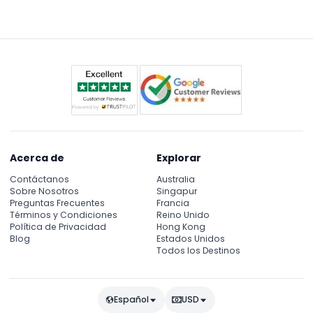
descuento, y estos se pueden seleccionar al
reservar en línea.
Acerca de
Explorar
Contáctanos
Australia
Sobre Nosotros
Singapur
Preguntas Frecuentes
Francia
Términos y Condiciones
Reino Unido
Política de Privacidad
Hong Kong
Blog
Estados Unidos
Todos los Destinos
Español
USD