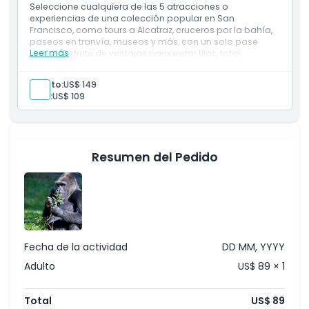
Seleccione cualquiera de las 5 atracciones o
experiencias de una colección popular en San
Francisco, como tours a Alcatraz, cruceros por la bahía,
paseos en tranvía, museos y más, con un solo pase
Leer más
digital. Disfrute de ventajas para evitar filas, total
flexibilidad para programar sus visitas y excelentes
ahorros en comparación con la compra de boletos por
Adulto:
US$ 149
separado.
Niño:
US$ 109
Resumen del Pedido
Fecha de la actividad
DD MM, YYYY
Adulto
US$ 89 × 1
Total
US$ 89