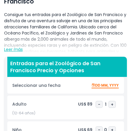
Francisco
Consigue tus entradas para el Zoológico de San Francisco y
disfruta de una aventura salvaje en una de las principales
atracciones familiares de California. Ubicado cerca del
Océano Pacífico, el Zoológico y Jardines de San Francisco
alberga más de 2,000 animales de todo el mundo,
incluyendo especies raras y en peligro de extinción. Con 100
Leer más
acres de jardines exuberantes, hábitats para animales y
exhibiciones interactivas, el zoológico ofrece un día
Entradas para el Zoológico de San
perfecto para familias, parejas y amantes de los animales.
Francisco Precio y Opciones
Explora exhibiciones populares como la Sabana Africana,
Grizzly Gulch, Isla de los Pingüinos y el Zoológico Infantil,
donde los niños pueden interactuar con animales de
Seleccionar una fecha
DD MM, YYYY
granja. No te pierdas la Región Africana Leanne B. Roberts,
que muestra jirafas, cebras y avestruces en un entorno
naturalista. Tu entrada de admisión al Zoológico de San
Adulto
US$ 89
-
1
+
Francisco incluye acceso a charlas sobre vida silvestre,
exhibiciones de conservación y hermosos senderos para
(12-64 años)
caminar. Disfruta de programas educativos, áreas de picnic
y un ambiente relajante y escénico perfecto para todas las
Niño
US$ 69
-
0
+