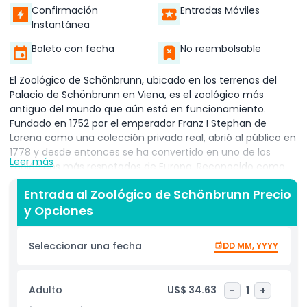
Confirmación
Entradas Móviles
Instantánea
Boleto con fecha
No reembolsable
El Zoológico de Schönbrunn, ubicado en los terrenos del
Palacio de Schönbrunn en Viena, es el zoológico más
antiguo del mundo que aún está en funcionamiento.
Fundado en 1752 por el emperador Franz I Stephan de
Lorena como una colección privada real, abrió al público en
1778 y desde entonces se ha convertido en uno de los
Leer más
zoológicos más respetados de Europa. Reconocido como
parte de un Sitio Patrimonio Mundial de la UNESCO, el
Entrada al Zoológico de Schönbrunn Precio
zoológico cubre 17 hectáreas y alberga más de 600
y Opciones
especies animales de todo el mundo. Los visitantes pueden
ver desde tigres siberianos y elefantes africanos hasta
koalas, suricatos e incluso especies raras de fauna
Seleccionar una fecha
DD MM, YYYY
austríaca. El Zoológico de Schönbrunn se centra
fuertemente en la conservación animal, la educación y la
creación de hábitats naturales. Ofrece una experiencia
Adulto
US$ 34.63
-
1
+
divertida y educativa para todas las edades, con