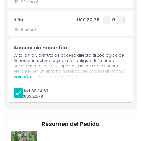
oportunidades para observar alimentaciones de animales y
(19-99 años)
aprender sobre especies en peligro. Es un día perfecto para
familias, amantes de la naturaleza y cualquier persona
Niño
US$ 20.78
-
0
+
curiosa sobre la vida silvestre.
(6-18 años)
Aspectos Destacados
Acceso sin hacer fila
Evita la fila y disfruta de acceso directo al Zoológico de
Inclusiones
Schönbrunn, el zoológico más antiguo del mundo.
Descubre más de 600 especies, desde koalas hasta
elefantes, en un entorno histórico declarado Patrimonio
Leer más
de la Humanidad por la UNESCO.
Política para Niños y Adultos
Incluye
Evita la fila y entra directamente al Zoológico de
Adulto:
US$ 34.63
Schönbrunn
Horario de Apertura
Niño:
US$ 20.78
Explora más de 600 especies de animales
La entrada permite acceso sin espera
Visita el zoológico en funcionamiento más antiguo
Cosas a Saber
del mundo
Resumen del Pedido
Ubicación