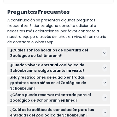
Preguntas Frecuentes
A continuación se presentan algunas preguntas
frecuentes. Si tienes alguna consulta adicional o
necesitas más aclaraciones, por favor contacta a
nuestro equipo a través del chat en vivo, el formulario
de contacto o WhatsApp.
¿Cuáles son los horarios de apertura del
Zoológico de Schönbrunn?
El Zoológico de Schönbrunn está abierto todos los
¿Puedo volver a entrar al Zoológico de
días desde las 9:00 AM, con horarios de cierre que
Schönbrunn si salgo durante mi visita?
varían según el mes: entre las 4:30 PM y las 6:30 PM.
¿Hay restricciones de edad o entradas
No, no se permite la reentrada después de salir del
La última admisión es 30 minutos antes del cierre
gratuitas para niños en el Zoológico de
zoológico, así que planifique su visita en
(sujeto a cambios, por favor confirme al momento
Schönbrunn?
consecuencia.
de la reserva).
Los niños menores de 6 años entran gratis al
¿Cómo puedo reservar mi entrada para el
Zoológico de Schönbrunn, y además, los niños
Zoológico de Schönbrunn en línea?
menores de 3 años son gratis para el zoológico y el
Puede reservar fácilmente sus entradas para el
Transfer en tren Tirolerhof.
¿Cuál es la política de cancelación para las
Zoológico de Schönbrunn directamente en este
entradas del Zoológico de Schönbrunn?