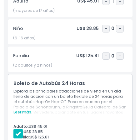
Adulto
US$ 45.01
-
1
+
conveniente de Viena Hop On Hop Off, incluida la icónica
Ópera Estatal de Viena, y disfruta de la flexibilidad de bajar,
(mayores de 17 años)
explorar y volver a subir a tu ritmo. A bordo, sumérgete en
un comentario de audio lleno de historia, arquitectura,
Niño
US$ 28.85
-
0
+
música y patrimonio cultural de Viena. Mejora tu viaje con
un paseo autoguiado de música vienesa, siguiendo los
(6-16 años)
pasos de legendarios compositores como Mozart y
Beethoven. Accede a mapas, horarios y consejos de viaje
Familia
US$ 125.81
-
0
+
en nuestro centro de atención de Viena o directamente a
bordo, y disfruta de una experiencia de turismo fluida y
(2 adultos y 2 niños)
personalizable que te permite descubrir lo mejor de Viena,
a tu manera.
Boleto de Autobús 24 Horas
Explora las principales atracciones de Viena en un día
Aspectos Destacados
lleno de acción con un boleto flexible de 24 horas para
el autobús Hop‑On Hop‑Off. Pasa en crucero por el
Palacio de Schönbrunn, la Ringstraße, la Catedral de San
Leer más
Esteban y Belvedere, bajándote en tus lugares favoritos
Inclusiones
para descubrir la ciudad a tu propio ritmo.
Adulto:
US$ 45.01
Niño:
US$ 28.85
Política para Niños y Adultos
Familia:
US$ 125.81