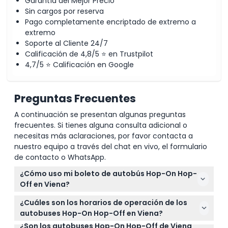
Garantía del Mejor Precio
Sin cargos por reserva
Pago completamente encriptado de extremo a
extremo
Soporte al Cliente 24/7
Calificación de 4,8/5 ⭐ en Trustpilot
4,7/5 ⭐ Calificación en Google
Preguntas Frecuentes
A continuación se presentan algunas preguntas
frecuentes. Si tienes alguna consulta adicional o
necesitas más aclaraciones, por favor contacta a
nuestro equipo a través del chat en vivo, el formulario
de contacto o WhatsApp.
¿Cómo uso mi boleto de autobús Hop-On Hop-
Off en Viena?
Simplemente escanee el código QR en su boleto al
¿Cuáles son los horarios de operación de los
abordar cualquier autobús de las líneas Roja,
autobuses Hop-On Hop-Off en Viena?
Amarilla o Azul. Puede bajarse en cualquier parada
¿Son los autobuses Hop-On Hop-Off de Viena
Los autobuses operan todos los días de 9:00 AM a