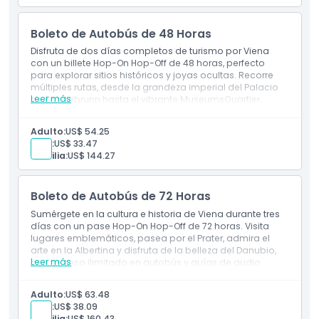
Exclusiones
Boleto de Autobús de 48 Horas
Disfruta de dos días completos de turismo por Viena
Cosas a Saber
con un billete Hop-On Hop-Off de 48 horas, perfecto
para explorar sitios históricos y joyas ocultas. Recorre
múltiples rutas, desde la grandeza imperial del Palacio
Leer más
de Schönbrunn hasta el vibrante MuseumsQuartier,
Ubicación
mientras disfrutas de vistas panorámicas y un
comentario de audio a bordo.
Adulto:
US$ 54.25
Niño:
US$ 33.47
Cómo Canjear
Familia:
US$ 144.27
Política de Cancelación
Boleto de Autobús de 72 Horas
Sumérgete en la cultura e historia de Viena durante tres
días con un pase Hop-On Hop-Off de 72 horas. Visita
lugares emblemáticos, pasea por el Prater, admira el
arte en la Albertina y disfruta de la belleza del Danubio,
Leer más
con acceso ilimitado en autobús y guías de audio
multilingües.
Adulto:
US$ 63.48
Niño:
US$ 38.09
Familia:
US$ 160.43