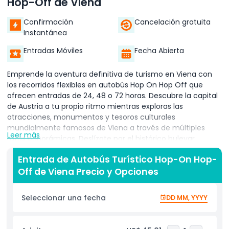
Hop-Off de Viena
Confirmación
Cancelación gratuita
Instantánea
Entradas Móviles
Fecha Abierta
Emprende la aventura definitiva de turismo en Viena con
los recorridos flexibles en autobús Hop On Hop Off que
ofrecen entradas de 24, 48 o 72 horas. Descubre la capital
de Austria a tu propio ritmo mientras exploras las
atracciones, monumentos y tesoros culturales
mundialmente famosos de Viena a través de múltiples
Leer más
rutas panorámicas. Deslízate por el histórico bulevar
Ringstraße en la Línea Roja, maravíllate con la Casa
Entrada de Autobús Turístico Hop-On Hop-
Hundertwasser o disfruta del vibrante parque de
Off de Viena Precio y Opciones
atracciones Prater en la Línea Azul, y adéntrate en la
historia imperial en el Palacio de Schönbrunn en la Línea
Amarilla. En verano, la Línea Verde te lleva a la colina
Seleccionar una fecha
DD MM, YYYY
Kahlenberg para disfrutar de impresionantes vistas
panorámicas y pintorescos senderos para caminar.
Comienza tu recorrido desde cualquier parada