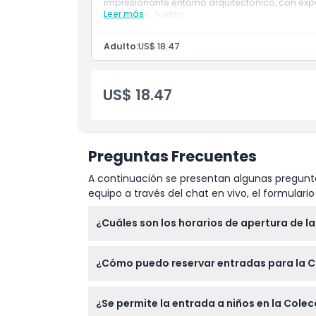
impresionante entorno arquitectónico, con exp
Leer más
cultural de Austria.
Horario de Apertura
Adulto:
US$ 18.47
Cosas a Saber
US$ 18.47
Ubicación
Cómo Llegar
Preguntas Frecuentes
A continuación se presentan algunas pregunta
Cómo Canjear
equipo a través del chat en vivo, el formular
¿Cuáles son los horarios de apertura de la
Política de Cancelación
La Colección Heidi Horten está abierta los lu
¿Cómo puedo reservar entradas para la Co
cerrada los martes, 24 de diciembre y 31 d
Puede reservar fácilmente sus entradas en l
¿Se permite la entrada a niños en la Colec
durante el proceso de reserva.