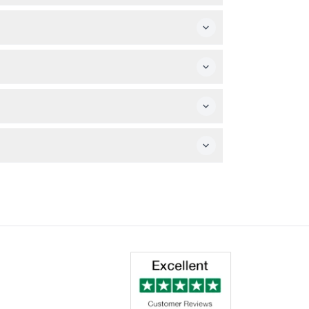
ara visitantes de 0 a 19 años.
des de movilidad puedan explorar las
avés de la aplicación Smartify. Evite bolsas
de la fecha de su visita al reservar.
limt, Warhol y Picasso, junto con