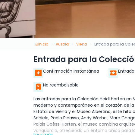
Inicio
Austria
Viena
Entrada para la Cole
Entrada para la Colecció
Confirmación Instantánea
Entrada
No reembolsable
Las entradas para la Colección Heidi Horten en 
moderno y contemporáneo en el corazón de la c
Estatal de Viena y el Museo Albertina, este hito
Schiele, Pablo Picasso, Andy Warhol, Marc Chaga
Palais Goëss-Horten, el museo combina arquitec
vanguardia, ofreciendo un entorno único para lo
Leer más