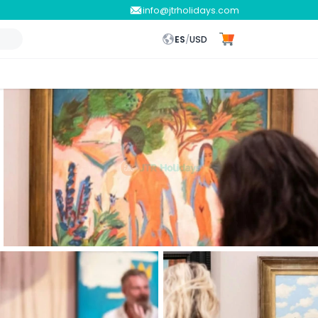
info@jtrholidays.com
ES
/
USD