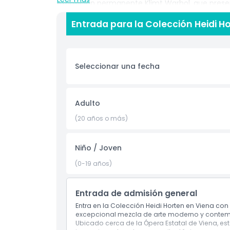
exposición permanente Klimt Warhol, que prese
privadas más prestigiosas de Europa. Las exposi
Entrada para la Colección Heidi H
abarcan desde el modernismo clásico, neoexpres
ofrezca algo nuevo. Las galerías llenas de luz 
Colección Heidi Horten sea una visita obligada 
Viena y el patrimonio cultural de Austria. Con en
Seleccionar una fecha
reserva en línea, tu visita es fluida de principi
visitante por primera vez a la escena museística
inspirador a través de más de un siglo de innov
Viena hoy mismo y sumérgete en la creatividad, 
Adulto
(20 años o más)
Aspectos Destacados
Niño / Joven
Inclusiones
(0-19 años)
Entrada de admisión general
Política para Niños y Adultos
Entra en la Colección Heidi Horten en Viena con
excepcional mezcla de arte moderno y contempo
Exclusiones
Ubicado cerca de la Ópera Estatal de Viena, es