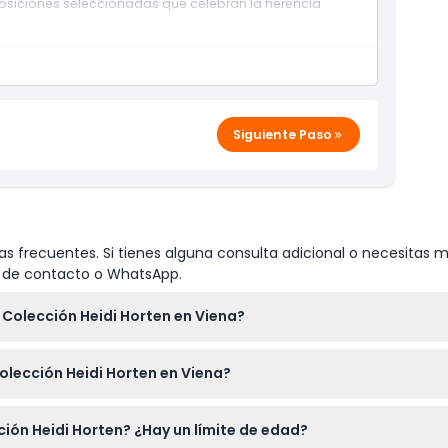
osiciones seleccionadas que celebran la herencia
Siguiente Paso
s frecuentes. Si tienes alguna consulta adicional o necesitas m
io de contacto o WhatsApp.
 Colección Heidi Horten en Viena?
nes, miércoles, viernes, sábado y domingo de 11:00 a 19:00 horas, y
lección Heidi Horten en Viena?
e diciembre (sujeto a cambios—por favor confirme al momento d
ínea aquí mismo en este sitio web. Simplemente seleccione la f
ción Heidi Horten? ¿Hay un límite de edad?