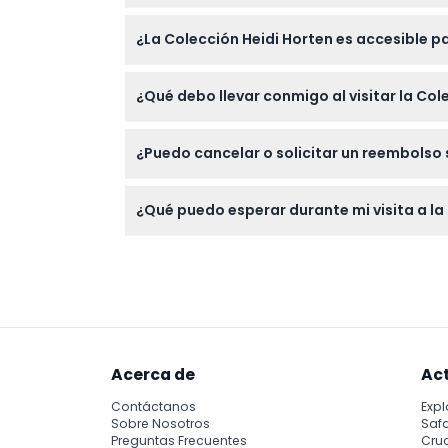
Sí, los niños y bebés son bienvenidos sin lím
¿La Colección Heidi Horten es accesible pa
Sí, el museo es completamente accesible par
¿Qué debo llevar conmigo al visitar la Col
colecciones de arte.
Lleve su entrada electrónica para el acceso y
¿Puedo cancelar o solicitar un reembolso 
grandes, paraguas y fotografía con flash den
Las entradas para la Colección Heidi Horten
¿Qué puedo esperar durante mi visita a la
Experimentará una impresionante colección
exposiciones curadas que combinan estilos 
Acerca de
Ac
Contáctanos
Expl
Sobre Nosotros
Safa
Preguntas Frecuentes
Cru