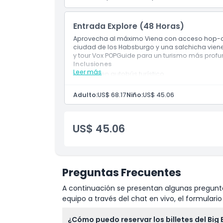
Entrada Explore (48 Horas)
Aprovecha al máximo Viena con acceso hop-on h
ciudad de los Habsburgo y una salchicha vienes
y tour Vox POPGuide para un turismo más profu
Inclusiones
Leer más
Tour en autobús turístico
Guía de audio
Adulto:
US$ 68.17
Niño:
US$ 45.06
US$ 45.06
Preguntas Frecuentes
A continuación se presentan algunas pregunta
equipo a través del chat en vivo, el formular
¿Cómo puedo reservar los billetes del Big