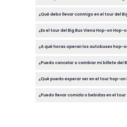
Puedes reservar fácilmente tus billetes del 
¿Qué debo llevar conmigo en el tour del Bi
preferidos durante el proceso de pago en lí
Lleva zapatos cómodos para caminar, ropa
¿Es el tour del Big Bus Viena Hop-on Hop
espacio para guardar equipaje o bolsas gran
Sí, los niños de 0 a 15 años deben estar aco
¿A qué horas operan los autobuses hop-on
son accesibles para cochecitos y sillas de 
La Ruta Roja opera diariamente de 9:30 a 1
¿Puedo cancelar o cambiar mi billete del 
en ambas rutas (sujeto a cambios — por fa
Puedes recibir un reembolso si cancelas a
¿Qué puedo esperar ver en el tour hop-on 
transferencia. Asegúrate de cancelar a travé
Visitarás los principales puntos de interés d
¿Puedo llevar comida o bebidas en el tour 
Belvedere y la Ringstraße. Guías de audio 
No, no está permitido fumar ni beber a bor