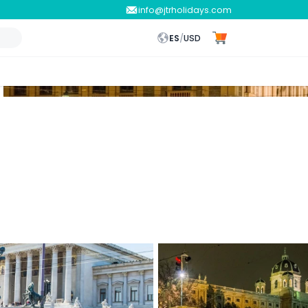
info@jtrholidays.com
ES
/
USD