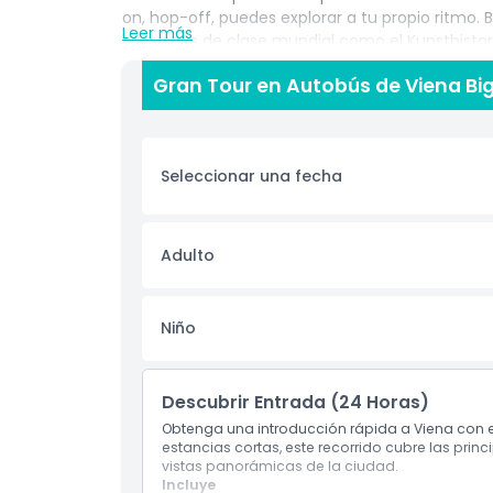
on, hop-off, puedes explorar a tu propio ritmo. 
Leer más
o museos de clase mundial como el Kunsthistori
también la descarga gratuita de un tour a pie a
Gran Tour en Autobús de Viena Bi
ofrece comentarios detallados sobre los barrio
a profundizar en la cultura de la ciudad. Este t
de Viena mientras aprendes sobre su patrimonio.
quieran experimentar la Ciudad de la Música con
Seleccionar una fecha
Aspectos Destacados
Adulto
Inclusiones
Niño
Política para Niños y Adultos
Descubrir Entrada (24 Horas)
Exclusiones
Obtenga una introducción rápida a Viena con es
estancias cortas, este recorrido cubre las prin
vistas panorámicas de la ciudad.
Horario de Apertura
Incluye