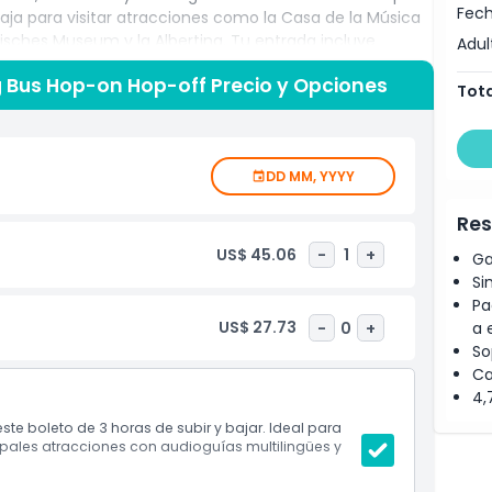
Fech
Baja para visitar atracciones como la Casa de la Música
sches Museum y la Albertina. Tu entrada incluye
Adul
 través de la aplicación Vox POPGuide. Esta aplicación
g Bus Hop-on Hop-off Precio y Opciones
s históricos de Viena y su fascinante pasado, ayudándote
Tota
our es una manera flexible y conveniente de ver lo mejor
 Perfecto para visitantes primerizos o aquellos que
 facilidad.
DD MM, YYYY
Res
US$ 45.06
-
1
+
Ga
Si
Pa
US$ 27.73
-
0
+
a 
So
Ca
4,
te boleto de 3 horas de subir y bajar. Ideal para
cipales atracciones con audioguías multilingües y