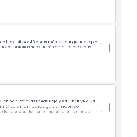
oguías multilingües y vistas panorámicas de la
on hop-off por 48 horas más un tour guiado a pie.
do las historias ricas detrás de los puntos más
es más famosos de Viena.
on hop-off a las líneas Roja y Azul. Incluye guía
emática de los Habsburgo y un recorrido
destacados del centro histórico de la ciudad.