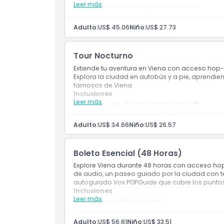
Leer más
Boleto de 3 horas para subir y bajar
Cubre las principales atracciones con audi
Cosas a Saber
ciudad
Adulto:
US$ 45.06
Niño:
US$ 27.73
Ubicación
Tour Nocturno
Extiende tu aventura en Viena con acceso hop-
Explora la ciudad en autobús y a pie, aprendien
Cómo Canjear
famosos de Viena.
Inclusiones
Leer más
Acceso de 48 horas hop on hop off
Política de Cancelación
Incluye un tour a pie guiado por los lugar
Adulto:
US$ 34.66
Niño:
US$ 26.57
Boleto Esencial (48 Horas)
Explore Viena durante 48 horas con acceso hop-
de audio, un paseo guiado por la ciudad con t
autoguiado Vox POPGuide que cubre los puntos 
Inclusiones
Leer más
Tour en autobús turístico
Guía de audio
Adulto:
US$ 56.61
Niño:
US$ 33.51