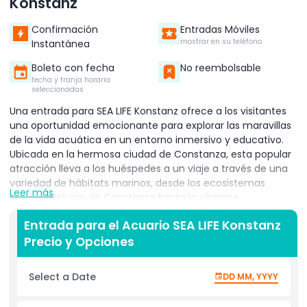
Konstanz
Confirmación
Entradas Móviles
mostrar en su teléfono
Instantánea
Boleto con fecha
No reembolsable
fecha y franja horaria
seleccionadas
Una entrada para
SEA LIFE Konstanz
ofrece a los visitantes
una oportunidad emocionante para explorar las maravillas
de la vida acuática en un entorno inmersivo y educativo.
Ubicada en la hermosa ciudad de
Constanza
, esta popular
atracción lleva a los huéspedes a un viaje a través de una
variedad de hábitats marinos, desde los ecosistemas
Leer más
locales del Lago de Constanza hasta la vibrante
biodiversidad de los océanos tropicales. Con esta entrada,
Entrada para el Acuario SEA LIFE Konstanz
los visitantes pueden descubrir numerosas zonas
Precio y Opciones
temáticas llenas de fascinantes criaturas como tiburones,
rayas, caballitos de mar y coloridos peces de arrecife de
coral. Uno de los puntos destacados es el túnel de vidrio
Select a Date
DD MM, YYYY
subacuático, donde los huéspedes pueden caminar bajo la
vida marina nadando, creando una experiencia única e