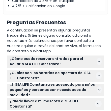
Calificación de 4,8/5 ⭐ en Trustpilot
4,7/5 ⭐ Calificación en Google
Preguntas Frecuentes
A continuación se presentan algunas preguntas
frecuentes. Si tienes alguna consulta adicional o
necesitas más aclaraciones, por favor contacta a
nuestro equipo a través del chat en vivo, el formulario
de contacto o WhatsApp.
¿Cómo puedo reservar entradas para el
Acuario SEA LIFE Constanza?
Puedes reservar fácilmente tus entradas en línea
¿Cuáles son los horarios de apertura del SEA
aquí mismo en este sitio web para asegurar tu
LIFE Constanza?
fecha y franja horaria preferidas, especialmente
¿El SEA LIFE Constanza es adecuado para niños
El SEA LIFE Constanza generalmente está abierto
durante los períodos de mayor afluencia.
pequeños y personas con necesidades de
todos los días de 10:00 a.m. a 5:00 p.m., aunque los
movilidad?
horarios pueden variar en días festivos y eventos
Sí, los niños de 0 a 1 año entran gratis y los niños de
especiales (sujeto a cambios: por favor confirma al
¿Puedo llevar a mi mascota al SEA LIFE
0 a 14 años deben estar acompañados por un
momento de la reserva).
Constanza?
adulto que pague. El acuario es accesible para sillas