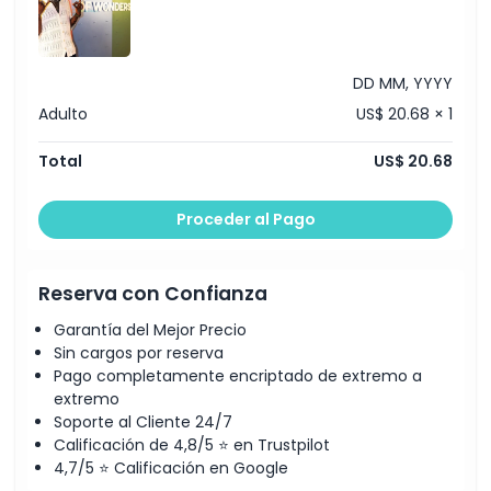
Horario de Apertura
DD MM, YYYY
Cosas a Saber
Adulto
US$ 20.68 × 1
Total
US$ 20.68
Ubicación
Proceder al Pago
Cómo Llegar
Reserva con Confianza
Política de Cancelación
Garantía del Mejor Precio
Sin cargos por reserva
Pago completamente encriptado de extremo a
extremo
Soporte al Cliente 24/7
Calificación de 4,8/5 ⭐ en Trustpilot
4,7/5 ⭐ Calificación en Google