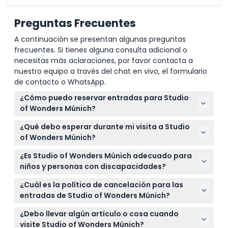
Preguntas Frecuentes
A continuación se presentan algunas preguntas
frecuentes. Si tienes alguna consulta adicional o
necesitas más aclaraciones, por favor contacta a
nuestro equipo a través del chat en vivo, el formulario
de contacto o WhatsApp.
¿Cómo puedo reservar entradas para Studio
of Wonders Múnich?
Puedes reservar tus entradas fácilmente en línea
¿Qué debo esperar durante mi visita a Studio
aquí mismo en este sitio web. Simplemente
of Wonders Múnich?
selecciona la fecha y hora que prefieras durante el
Espera una experiencia divertida de 90 minutos
proceso de reserva para asegurar tu lugar.
¿Es Studio of Wonders Múnich adecuado para
explorando más de 20 sets fotográficos inmersivos,
niños y personas con discapacidades?
incluyendo una habitación invertida, una piscina de
Sí, se reciben visitantes de todas las edades,
pelotas rosa y una colorida pista de baile infinita
¿Cuál es la política de cancelación para las
aunque los niños menores de 14 años deben estar
para fotos increíbles y creatividad.
entradas de Studio of Wonders Múnich?
acompañados por un adulto. El lugar es accesible
Las entradas no son reembolsables ni cancelables,
con un ascensor y la mayoría de las instalaciones
¿Debo llevar algún artículo o cosa cuando
así que asegúrate de elegir cuidadosamente la
son libres de barreras.
visite Studio of Wonders Múnich?