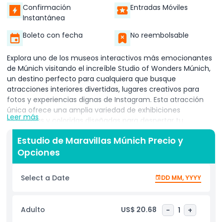
Confirmación
Entradas Móviles
Instantánea
Boleto con fecha
No reembolsable
Explora uno de los museos interactivos más emocionantes
de Múnich visitando el increíble Studio of Wonders Múnich,
un destino perfecto para cualquiera que busque
atracciones interiores divertidas, lugares creativos para
fotos y experiencias dignas de Instagram. Esta atracción
única ofrece una amplia variedad de exhibiciones
Leer más
inmersivas y coloridas diseñadas para despertar tu
imaginación y creatividad. Entra en la famosa habitación al
Estudio de Maravillas Múnich Precio y
revés, inspirada en un mundo al estilo superhéroe similar al
Opciones
entorno de Spider Man, donde todo parece volteado y la
gravedad parece desaparecer. Es un lugar ideal para
capturar fotos sorprendentes y crear recuerdos
Select a Date
DD MM, YYYY
inolvidables. Sumérgete en el vibrante foso de bolas rosas,
uno de los lugares para fotos más populares del museo,
perfecto para imágenes divertidas y momentos de
Adulto
US$ 20.68
-
1
+
relajación. También puedes moverte y bailar en la Pista de