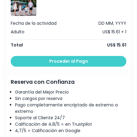
Exclusiones
Fecha de la actividad
DD MM, YYYY
Horario de Apertura
Adulto
US$ 15.61 × 1
Total
US$ 15.61
Cosas a Saber
Proceder al Pago
Ubicación
Reserva con Confianza
Cómo Llegar
Garantía del Mejor Precio
Sin cargos por reserva
Términos y Condiciones
Pago completamente encriptado de extremo a
extremo
Política de Cancelación
Soporte al Cliente 24/7
Calificación de 4,8/5 ⭐ en Trustpilot
4,7/5 ⭐ Calificación en Google