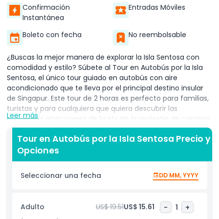
Confirmación
Entradas Móviles
Instantánea
Boleto con fecha
No reembolsable
¿Buscas la mejor manera de explorar la Isla Sentosa con
comodidad y estilo? Súbete al Tour en Autobús por la Isla
Sentosa, el único tour guiado en autobús con aire
acondicionado que te lleva por el principal destino insular
de Singapur. Este tour de 2 horas es perfecto para familias,
turistas y para cualquiera que quiera descubrir las
Leer más
principales atracciones de la isla sin la molestia de caminar
bajo el sol. Viaja por Sentosa con comodidad mientras el
Tour en Autobús por la Isla Sentosa Precio y
tour hace paradas en lugares imperdibles como Beach
Opciones
Station, el SkyHelix Sentosa, Explorers of Sentosa en Palawan
Beach y más. Obtén una vista panorámica de la isla desde
SkyHelix Sentosa, el viaje panorámico al aire libre más alto
Seleccionar una fecha
DD MM, YYYY
de Singapur. Luego, maravíllate con las esculturas únicas
Explorers of Sentosa, cuatro gigantes esculturas creadas
creativamente con materiales reciclados como palets y
Adulto
US$ 19.51
US$ 15.61
-
1
+
cajas.