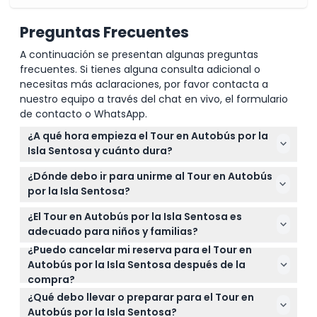
Preguntas Frecuentes
A continuación se presentan algunas preguntas
frecuentes. Si tienes alguna consulta adicional o
necesitas más aclaraciones, por favor contacta a
nuestro equipo a través del chat en vivo, el formulario
de contacto o WhatsApp.
¿A qué hora empieza el Tour en Autobús por la
Isla Sentosa y cuánto dura?
Los tours comienzan diariamente a las 10:00 AM,
¿Dónde debo ir para unirme al Tour en Autobús
12:00 PM, 2:00 PM y 4:00 PM y cada tour dura
por la Isla Sentosa?
aproximadamente dos horas (sujeto a cambios:
Debe llegar al Mostrador de Venta de Boletos de la
por favor confirme al momento de la reserva).
¿El Tour en Autobús por la Isla Sentosa es
Estación Sentosa, frente a SkyHelix Sentosa, y estar
adecuado para niños y familias?
allí al menos 10 minutos antes de la hora
¿Puedo cancelar mi reserva para el Tour en
Sí, se reciben niños de 4 a 12 años y deben tener
programada para el inicio del tour.
Autobús por la Isla Sentosa después de la
boleto; los niños menores de 4 años entran gratis. El
compra?
tour es familiar, pero tenga en cuenta que hay un
Los boletos para el Tour en Autobús por la Isla
máximo de 45 personas por tour.
¿Qué debo llevar o preparar para el Tour en
Sentosa no son reembolsables y no pueden ser
Autobús por la Isla Sentosa?