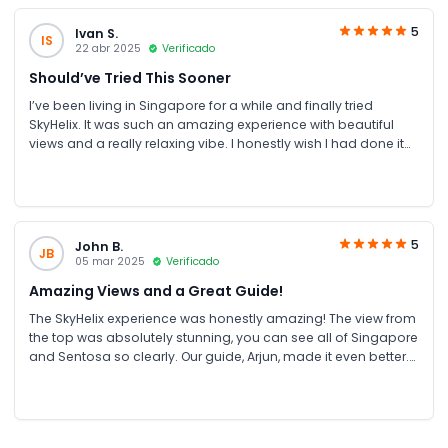
5
Ivan S.
IS
22 abr 2025
Verificado
Should’ve Tried This Sooner
I’ve been living in Singapore for a while and finally tried
SkyHelix. It was such an amazing experience with beautiful
views and a really relaxing vibe. I honestly wish I had done it
sooner!
5
John B.
JB
05 mar 2025
Verificado
Amazing Views and a Great Guide!
The SkyHelix experience was honestly amazing! The view from
the top was absolutely stunning, you can see all of Singapore
and Sentosa so clearly. Our guide, Arjun, made it even better.
He was super friendly and explained everything in such an
interesting way, pointing out the different islands and
landmarks. You could tell he really enjoys what he does,
which made the whole thing more fun. Definitely one of my