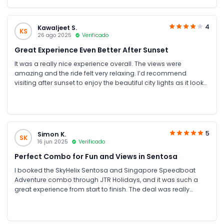
gave me a coupon code which made the tickets even more
affordable. The whole process was smooth from start to
finish, and the SkyHelix experience was such a memorable
4
Kawaljeet S.
KS
part of our trip. I’ll definitely try it again with my mom the next
26 ago 2025
Verificado
time I’m in Singapore. Highly recommend JTR Holidays!
Great Experience Even Better After Sunset
It was a really nice experience overall. The views were
amazing and the ride felt very relaxing. I’d recommend
visiting after sunset to enjoy the beautiful city lights as it looks
truly stunning at night.
5
Simon K.
SK
16 jun 2025
Verificado
Perfect Combo for Fun and Views in Sentosa
I booked the SkyHelix Sentosa and Singapore Speedboat
Adventure combo through JTR Holidays, and it was such a
great experience from start to finish. The deal was really
affordable compared to buying both tickets separately, and I
received my tickets within five minutes of booking super fast
and hassle-free!