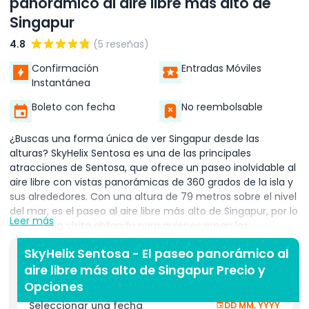
panorámico al aire libre más alto de
Singapur
4.8
(5 reseñas)
Confirmación
Entradas Móviles
Instantánea
Boleto con fecha
No reembolsable
¿Buscas una forma única de ver Singapur desde las
alturas? SkyHelix Sentosa es una de las principales
atracciones de Sentosa, que ofrece un paseo inolvidable al
aire libre con vistas panorámicas de 360 grados de la isla y
sus alrededores. Con una altura de 79 metros sobre el nivel
del mar, es el paseo al aire libre más alto de Singapur, por lo
Leer más
que es una visita obligada para quienes aman las
experiencias escénicas y los momentos dignos de
SkyHelix Sentosa - El paseo panorámico al
fotografía. SkyHelix recibe su nombre por su llamativa
aire libre más alto de Singapur Precio y
estructura en forma de hélice que gira lentamente
mientras te eleva en el cielo. El paseo te da la libertad de
Opciones
colgar las piernas y sentir la brisa mientras subes
Seleccionar una fecha
DD MM, YYYY