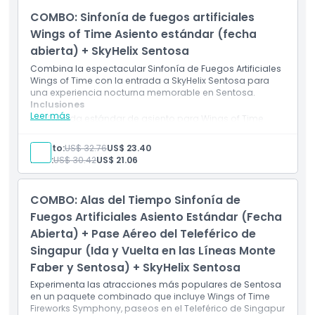
recuerdo
COMBO: Sinfonía de fuegos artificiales
Uso flexible dentro del período de validez del cupón
Wings of Time Asiento estándar (fecha
abierta) + SkyHelix Sentosa
Combina la espectacular Sinfonía de Fuegos Artificiales
Wings of Time con la entrada a SkyHelix Sentosa para
una experiencia nocturna memorable en Sentosa.
Inclusiones
Leer más
Entrada estándar de asiento para Wings of Time
Fireworks Symphony
Válido para el espectáculo de las 19:40 o las 20:40
Adulto:
US$ 32.76
US$ 23.40
Entrada a SkyHelix Sentosa
Niño:
US$ 30.42
US$ 21.06
Acceso al paseo panorámico al aire libre más alto
de Singapur
Impresionantes vistas de Sentosa y la costa de
COMBO: Alas del Tiempo Sinfonía de
Singapur
Fuegos Artificiales Asiento Estándar (Fecha
Abierta) + Pase Aéreo del Teleférico de
Singapur (Ida y Vuelta en las Líneas Monte
Faber y Sentosa) + SkyHelix Sentosa
Experimenta las atracciones más populares de Sentosa
en un paquete combinado que incluye Wings of Time
Fireworks Symphony, paseos en el Teleférico de Singapur