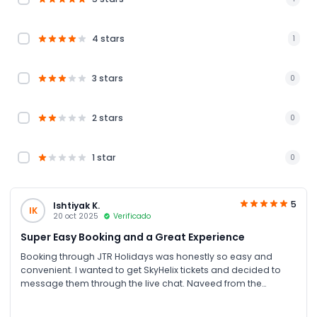
4 stars
1
3 stars
0
2 stars
0
1 star
0
5
Ishtiyak K.
IK
20 oct 2025
Verificado
Super Easy Booking and a Great Experience
Booking through JTR Holidays was honestly so easy and
convenient. I wanted to get SkyHelix tickets and decided to
message them through the live chat. Naveed from the
reservations team replied right away and was really friendly
and helpful. When I asked if there were any discounts, he even