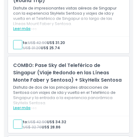
(Round Trip)
No Adecuado Para
Disfrute de impresionantes vistas aéreas de Singapur
con la experiencia SkyHelix Sentosa y viajes de ida y
vuelta en el Teleférico de Singapur a lo largo de las
Líneas Mount Faber y Sentosa.
Ubicación
Leer más
Inclusiones
Un paseo en SkyHelix Sentosa
Paseo de ida y vuelta en teleférico tanto en la Línea
Política de Cancelación
Adulto:
US$ 42.90
US$ 31.20
Sentosa como en la Línea Mount Faber
Niño:
US$ 31.20
US$ 25.74
COMBO: Pase Sky del Teleférico de
Singapur (Viaje Redondo en las Líneas
Monte Faber y Sentosa) + SkyHelix Sentosa
Disfruta de dos de las principales atracciones de
Sentosa con viajes de ida y vuelta en el Teleférico de
Singapur y la entrada a la experiencia panorámica
SkyHelix Sentosa.
Leer más
Inclusiones
Pase Sky del Teleférico de Singapur
Viajes de ida y vuelta en la Línea Mount Faber
Adulto:
US$ 42.90
US$ 34.32
Viajes de ida y vuelta en la Línea Sentosa
Niño:
US$ 32.76
US$ 28.86
Entrada a SkyHelix Sentosa
Elección de una bebida estándar sin alcohol o un