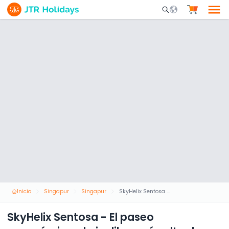
Mobile Search Opene
Inicio
Singapur
Singapur
SkyHelix Sentosa - El paseo panorámico al aire libre más alto de Singapur
SkyHelix Sentosa - El paseo