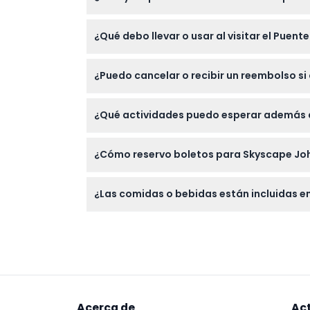
Los niños de 0 a 2 años entran gratis, per
¿Qué debo llevar o usar al visitar el Puent
médicas como hipertensión o epilepsia. Se a
Necesitarás comprar zapatos protectores po
¿Puedo cancelar o recibir un reembolso si
similar por razones de seguridad.
Los boletos no son reembolsables ni cancela
¿Qué actividades puedo esperar además de
Además del emocionante Puente de Cristal, pu
¿Cómo reservo boletos para Skyscape Jo
ideales para familias y grupos.
Puedes reservar tus boletos fácilmente en l
¿Las comidas o bebidas están incluidas en
que prefieras.
Las comidas y bebidas no están incluidas en 
Acerca de
Ac