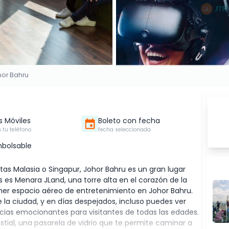
or Bahru
s Móviles
Boleto con fecha
 tu teléfono
fecha seleccionada
bolsable
itas Malasia o Singapur, Johor Bahru es un gran lugar
s es Menara JLand, una torre alta en el corazón de la
imer espacio aéreo de entretenimiento en Johor Bahru.
 la ciudad, y en días despejados, incluso puedes ver
ncias emocionantes para visitantes de todas las edades.
tial, una pasarela de vidrio que te permite caminar a