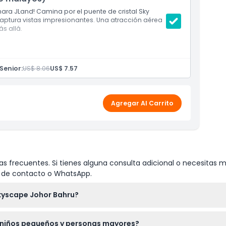
nara JLand! Camina por el puente de cristal Sky
y captura vistas impresionantes. Una atracción aérea
ás allá.
Senior:
US$ 8.06
US$ 7.57
Agregar Al Carrito
s frecuentes. Si tienes alguna consulta adicional o necesitas m
io de contacto o WhatsApp.
Skyscape Johor Bahru?
 días de 9:00 AM a 10:00 PM, con la última entrada a las 8:30 PM
 niños pequeños y personas mayores?