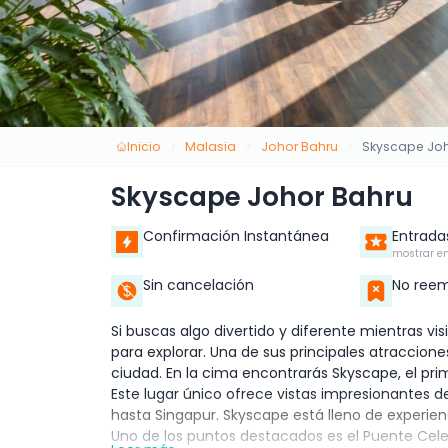
Inicio
Malasia
Johor Bahru
Skyscape Joh
Skyscape Johor Bahru
Confirmación Instantánea
Entrada
mostrar en
Sin cancelación
No reem
Si buscas algo divertido y diferente mientras vis
para explorar. Una de sus principales atraccione
ciudad. En la cima encontrarás Skyscape, el pr
Este lugar único ofrece vistas impresionantes de
hasta Singapur. Skyscape está lleno de experie
Uno de los puntos destacados es el Puente Celes