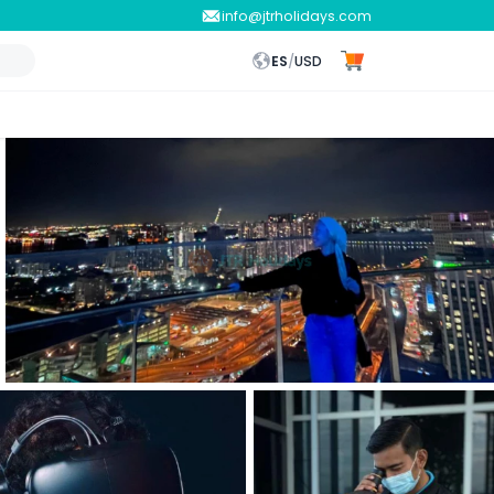
info@jtrholidays.com
ES
/
USD