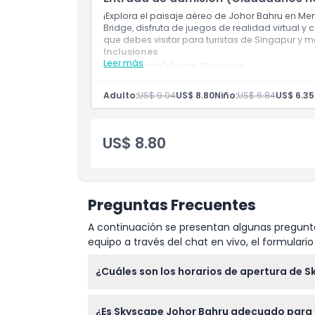
No Adecuado Para
¡Explora el paisaje aéreo de Johor Bahru en Me
Bridge, disfruta de juegos de realidad virtual 
que debes visitar para turistas de Singapur y m
Inclusiones
Horario de Apertura
Leer más
1 entrada(s) para Skyscape
Adulto:
US$ 9.04
US$ 8.80
Niño:
US$ 6.84
US$ 6.35
Cosas a Saber
Ubicación
US$ 8.80
Cómo Llegar
Preguntas Frecuentes
Cómo Canjear
A continuación se presentan algunas pregunta
equipo a través del chat en vivo, el formular
Política de Cancelación
¿Cuáles son los horarios de apertura de 
Skyscape Johor Bahru está abierto todos los
¿Es Skyscape Johor Bahru adecuado para
momento de la reserva).