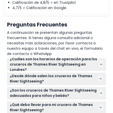
Calificación de 4,8/5 ⭐ en Trustpilot
4,7/5 ⭐ Calificación en Google
Ubicación
Preguntas Frecuentes
Cómo Canjear
A continuación se presentan algunas preguntas
frecuentes. Si tienes alguna consulta adicional o
Política de Cancelación
necesitas más aclaraciones, por favor contacta a
nuestro equipo a través del chat en vivo, el formulario
de contacto o WhatsApp.
¿Cuáles son los horarios de operación para los
cruceros de Thames River Sightseeing en
Londres?
Los cruceros operan diariamente
¿Desde dónde salen los cruceros de Thames
aproximadamente desde las 10:00 AM hasta las
River Sightseeing?
5:00 PM, saliendo cada 30 minutos
Los cruceros salen desde varios muelles principales,
aproximadamente (sujeto a cambios — por favor
¿Son los cruceros de Thames River Sightseeing
incluyendo el Muelle Westminster, el Muelle
confirme al momento de la reserva).
adecuados para niños y bebés?
Embankment, el Muelle Festival, el Muelle Bankside y
¡Sí! Los niños de 0 a 4 años viajan gratis. Todos los
el Muelle Greenwich, ofreciéndole flexibilidad sobre
¿Qué debo llevar para mi crucero de Thames
niños de 0 a 15 años deben estar acompañados por
dónde comenzar su viaje.
River Sightseeing?