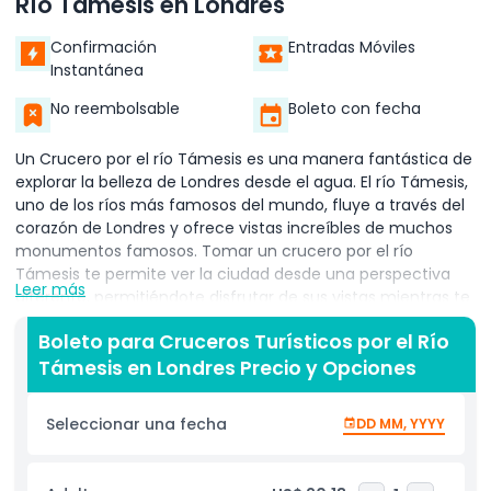
Río Támesis en Londres
Confirmación
Entradas Móviles
Instantánea
No reembolsable
Boleto con fecha
Un Crucero por el río Támesis es una manera fantástica de
explorar la belleza de Londres desde el agua. El río Támesis,
uno de los ríos más famosos del mundo, fluye a través del
corazón de Londres y ofrece vistas increíbles de muchos
monumentos famosos. Tomar un crucero por el río
Támesis te permite ver la ciudad desde una perspectiva
Leer más
diferente, permitiéndote disfrutar de sus vistas mientras te
relajas en el barco.
Boleto para Cruceros Turísticos por el Río
El Crucero por el río Támesis es una actividad popular tanto
Támesis en Londres Precio y Opciones
para turistas como para locales. Ya sea que visites Londres
por primera vez o vivas allí, un crucero por el Támesis es
Seleccionar una fecha
DD MM, YYYY
una experiencia que debes hacer. Puedes elegir entre
varios tipos de cruceros, incluyendo tours turísticos,
almuerzos y cruceros nocturnos. Muchos de estos cruceros