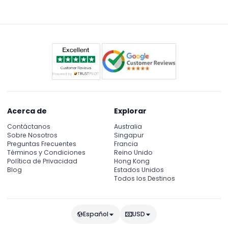
libre y baños a bordo para su comodidad durante
todo el crucero.
Acerca de
Explorar
Contáctanos
Australia
Sobre Nosotros
Singapur
Preguntas Frecuentes
Francia
Términos y Condiciones
Reino Unido
Política de Privacidad
Hong Kong
Blog
Estados Unidos
Todos los Destinos
Español
USD