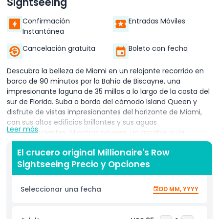
Sightseeing
Confirmación
Entradas Móviles
Instantánea
Cancelación gratuita
Boleto con fecha
Descubra la belleza de Miami en un relajante recorrido en
barco de 90 minutos por la Bahía de Biscayne, una
impresionante laguna de 35 millas a lo largo de la costa del
sur de Florida. Suba a bordo del cómodo Island Queen y
disfrute de vistas impresionantes del horizonte de Miami,
con sus altos edificios brillantes y sus aguas
Leer más
resplandecientes. Mientras navega, un amable guía
bilingüe comparte historias interesantes sobre la historia, la
El crucero original Millionaire's Row
cultura y los famosos puntos de referencia de Miami.
Sightseeing Precio y Opciones
Pasará por las lujosas mansiones de Millionaire’s Row, donde
viven celebridades y la élite de Miami, y verá lugares
exclusivos como Fisher Island y el concurrido Puerto de
Seleccionar una fecha
DD MM, YYYY
Miami. Este paseo en barco escénico es perfecto para
cualquier persona: familias, parejas o viajeros solitarios.
Sienta el cálido sol y la brisa marina mientras se desliza