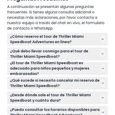
A continuación se presentan algunas preguntas
frecuentes. Si tienes alguna consulta adicional o
necesitas más aclaraciones, por favor contacta a
nuestro equipo a través del chat en vivo, el formulario
de contacto o WhatsApp.
¿Cómo reservo el tour de Thriller Miami
Speedboat Adventures en línea?
Puede reservar fácilmente su tour en lancha rápida
¿Qué debo llevar conmigo para el tour de
de 45 minutos directamente en este sitio web
Thriller Miami Speedboat?
seleccionando la fecha y hora preferidas, y luego
¿El tour de Thriller Miami Speedboat es
Lleve ropa cómoda, un sombrero, protector solar y
completando el pago seguro en línea.
adecuado para niños pequeños y mujeres
gafas de sol para protegerse del sol. Si es propenso
embarazadas?
al mareo, se recomienda tomar tabletas una hora
Los niños de 3 años en adelante pueden unirse,
antes del tour.
¿Qué sucede si necesito cancelar mi reserva de
pero los que tienen entre 3 y 11 años deben estar
Thriller Miami Speedboat?
acompañados por un adulto que pague. Sin
Puede obtener un reembolso si cancela al menos
embargo, el tour no se recomienda para mujeres
¿Desde dónde sale el tour de Thriller Miami
24 horas antes de que comience su tour, aunque
embarazadas ni para personas con condiciones
Speedboat y cuánto dura?
pueden aplicarse cargos por transferencia.
médicas graves.
Los tours salen diariamente de Bayside Marketplace
Asegúrese de cancelar a través de su confirmación
¿Puedo consultar los horarios disponibles para
en el centro de Miami y duran aproximadamente
de reserva en este sitio web.
Thriller Miami Speedboat Adventures?