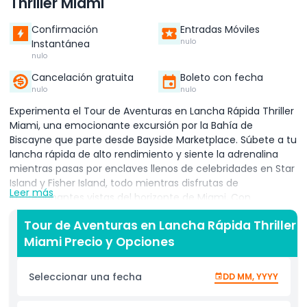
Thriller Miami
Confirmación
Entradas Móviles
nulo
Instantánea
nulo
Cancelación gratuita
Boleto con fecha
nulo
nulo
Experimenta el Tour de Aventuras en Lancha Rápida Thriller
Miami, una emocionante excursión por la Bahía de
Biscayne que parte desde Bayside Marketplace. Súbete a tu
lancha rápida de alto rendimiento y siente la adrenalina
mientras pasas por enclaves llenos de celebridades en Star
Island y Fisher Island, todo mientras disfrutas de
Leer más
impresionantes vistas del horizonte de Miami. Con
narración en vivo de tu capitán experto, aprenderás
Tour de Aventuras en Lancha Rápida Thriller
historias exclusivas sobre los monumentos arquitectónicos
Miami Precio y Opciones
de Miami, su fascinante historia y cultura costera. Giros
emocionantes, vueltas bruscas y salpicaduras refrescantes
mantienen los niveles de emoción altos, haciendo que este
Seleccionar una fecha
DD MM, YYYY
tour sea perfecto para familias, parejas y buscadores de
aventuras por igual. Más allá de la pura emoción, este