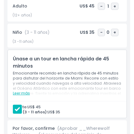
paseo en lancha rápida por Miami muestra gemas ocultas
Adulto
US$ 45
-
1
+
como el histórico Stiltsville, el bullicioso Puerto de Miami y la
brillante entrada al Océano Atlántico. Salidas frecuentes
(12+ años)
diarias, embarque fácil en el muelle y breves sesiones de
seguridad completas garantizan una experiencia fluida y
Niño
(3 - 11 años)
US$ 35
-
0
+
segura. Reserva hoy tu Aventura en Lancha Rápida Thriller
Miami para un recorrido rápido e inolvidable por los lugares
(3 -11 años)
más emblemáticos frente al mar del sur de Florida, una
emocionante combinación de turismo, narración y pura
Únase a un tour en lancha rápida de 45
velocidad en aguas abiertas.
minutos
Emocionante recorrido en lancha rápida de 45 minutos
para disfrutar del horizonte de Miami. Recorre con estilo
Aspectos Destacados
y velocidad cuando navegas a alta velocidad. Atraviesa
el Océano Atlántico con este emocionante tour en barco
Leer más
al aire libre. Siente la emoción y la adrenalina mientras el
Inclusiones
agua rocía por todos lados al cortar el océano.
Adulto:
US$ 45
Niño (3 - 11 años):
US$ 35
Política para Niños y Adultos
Por favor, confirme
(Aprobar __Wherewolf
Exclusiones