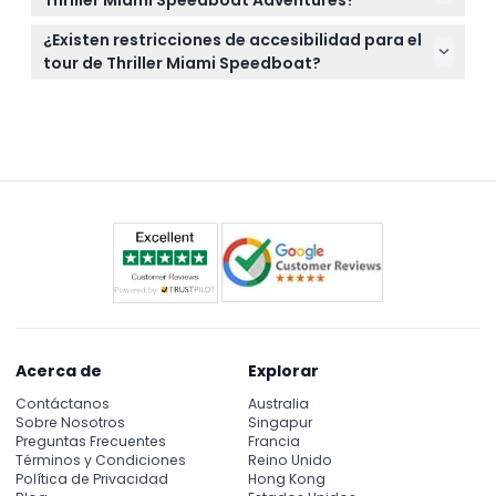
45 minutos, ofreciéndole vistas emocionantes de
Sí, puede ver el horario en vivo y consultar los
la costa de Miami y sus emblemáticos lugares.
¿Existen restricciones de accesibilidad para el
horarios disponibles durante el proceso de reserva
tour de Thriller Miami Speedboat?
en línea aquí mismo en este sitio web (sujeto a
Esta aventura no es accesible para cochecitos o
cambios: por favor confirme al momento de la
sillas de ruedas, así que por favor planifique en
reserva).
consecuencia.
Acerca de
Explorar
Contáctanos
Australia
Sobre Nosotros
Singapur
Preguntas Frecuentes
Francia
Términos y Condiciones
Reino Unido
Política de Privacidad
Hong Kong