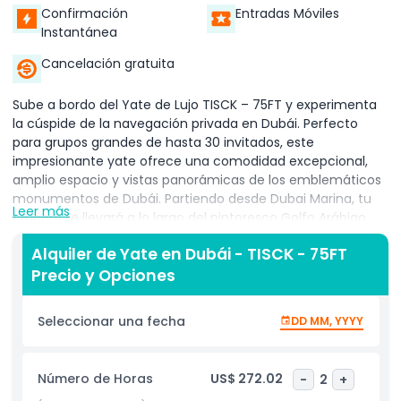
Confirmación
Entradas Móviles
Instantánea
Cancelación gratuita
Sube a bordo del Yate de Lujo TISCK – 75FT y experimenta
la cúspide de la navegación privada en Dubái. Perfecto
para grupos grandes de hasta 30 invitados, este
impresionante yate ofrece una comodidad excepcional,
amplio espacio y vistas panorámicas de los emblemáticos
monumentos de Dubái. Partiendo desde Dubai Marina, tu
Leer más
crucero te llevará a lo largo del pintoresco Golfo Arábigo
pasando por Ain Dubai, el Skyline de JBR, Palm Jumeirah,
Alquiler de Yate en Dubái - TISCK - 75FT
Atlantis The Palm y el mundialmente famoso Burj Al Arab. El
Precio y Opciones
yate cuenta con múltiples áreas de asientos, una amplia
cubierta para tomar el sol, salón interior y cabinas bien
equipadas, ofreciendo una verdadera experiencia VIP en el
Seleccionar una fecha
DD MM, YYYY
agua. Un capitán y tripulación profesional garantizan un
viaje suave y placentero. A los invitados se les proporcionan
refrescos, agua mineral, toallas y chalecos salvavidas.
Número de Horas
US$ 272.02
-
2
+
Catering opcional de BBQ, equipo de pesca y otras