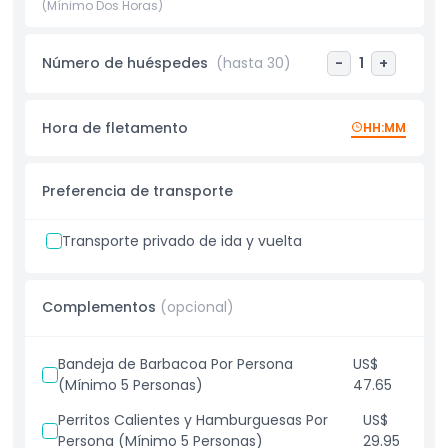
experiencias personalizadas están disponibles bajo solicitud.
(Mínimo Dos Horas)
Ya sea que estés organizando un evento corporativo, fiesta
de cumpleaños, reunión familiar o un crucero de lujo al
Número de huéspedes
(hasta 30)
-
1
+
atardecer, el yate TISCK 75FT ofrece una aventura
inolvidable con servicios premium y vistas incomparables.
Hora de fletamento
HH:MM
Aspectos Destacados
Preferencia de transporte
Inclusiones
Transporte privado de ida y vuelta
Cosas a Saber
Complementos
(opcional)
Código de Vestimenta
Bandeja de Barbacoa Por Persona
US$
Política de Cancelación
(Mínimo 5 Personas)
47.65
Perritos Calientes y Hamburguesas Por
US$
Persona (Mínimo 5 Personas)
29.95