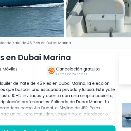
iler de Yate de 45 Pies en Dubai Marina
ies en Dubai Marina
s Móviles
Cancelación gratuita
(Antes de 24 horas)
uiler de Yate de 45 Pies en Dubai Marina, la elección
ños que buscan una escapada privada y lujosa. Este yate
a 10–12 invitados y cuenta con una amplia cubierta,
tripulación profesionales. Saliendo de Dubai Marina, tu
lemáticos como Ain Dubai, el Skyline de JBR, Palm
 entre un crucero matutino, vespertino, al atardecer o
partir de 1 hora. Puedes traer tu propia comida y bebida
on barbacoa para una experiencia de lujo completa. Ya