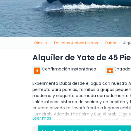
Inicio
Emiratos Árabes Unidos
Dubái
Alqu
Alquiler de Yate de 45 P
Confirmación Instantánea
Entrada
Experimenta Dubái desde el agua con nuestro Alq
perfecta para parejas, familias o grupos peque
moderno y elegante acomoda cómodamente hast
salón interior, sistema de sonido y un capitán y 
crucero privado te llevará frente a lugares emb
Jumeirah, Atlantis The Palm y Burj Al Arab. Elige
Leer más
nocturno, con duraciones de alquiler flexibles a 
o elegir los paquetes opcionales de catering c