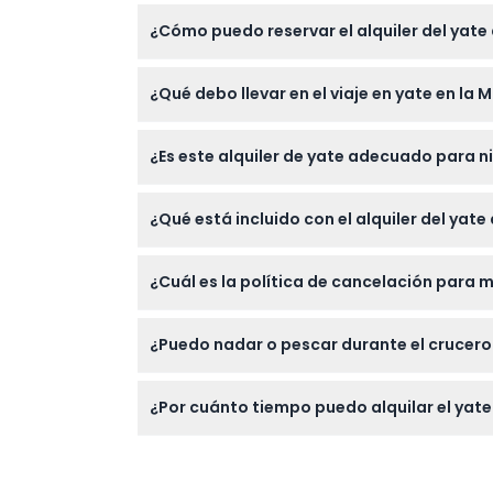
¿Cómo puedo reservar el alquiler del yate 
Puede reservar su alquiler del yate de 45 pi
¿Qué debo llevar en el viaje en yate en la 
durante el proceso de reserva en línea, lo qu
Es mejor llevar traje de baño si planea nad
¿Es este alquiler de yate adecuado para 
las noches de invierno para mayor comodid
Sí, el yate acomoda cómodamente hasta 12 i
¿Qué está incluido con el alquiler del yate
y relajante.
Su alquiler incluye un capitán y tripulació
¿Cuál es la política de cancelación para m
entretenimiento como un sistema de músi
Puede cancelar hasta 24 horas antes de su
¿Puedo nadar o pescar durante el crucero
24 horas de antelación o las no presentacio
Sí, está permitido nadar y hacer esnórquel 
¿Por cuánto tiempo puedo alquilar el yate
El alquiler del yate requiere un mínimo de 
de reserva (sujeto a disponibilidad).