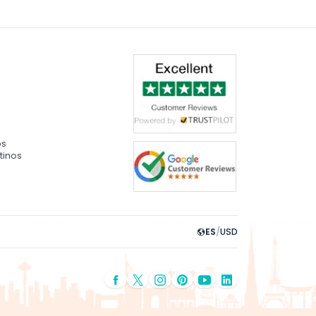
os
tinos
ES
/
USD