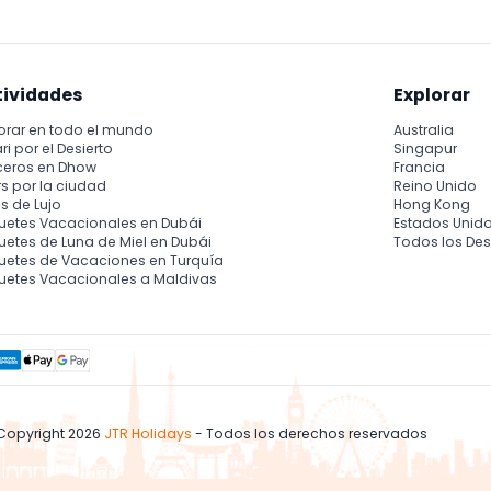
tividades
Explorar
orar en todo el mundo
Australia
ri por el Desierto
Singapur
ceros en Dhow
Francia
s por la ciudad
Reino Unido
s de Lujo
Hong Kong
uetes Vacacionales en Dubái
Estados Unid
etes de Luna de Miel en Dubái
Todos los Des
uetes de Vacaciones en Turquía
uetes Vacacionales a Maldivas
Copyright 2026
JTR Holidays
- Todos los derechos reservados