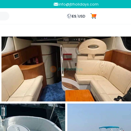
info@jtrholidays.com
ES
/
USD