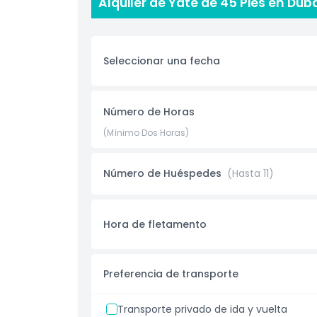
Alquiler de Yate de 45 Pies en Dub
sea que celebres un cumpleaños, aniversario, pr
con amigos, este yate de 45 pies ofrece todo l
Reserva ahora y navega por Dubai Marina con es
Seleccionar una fecha
Aspectos Destacados
Número de Horas
Inclusiones
(Mínimo Dos Horas)
Complemento Extra
Número de Huéspedes
(Hasta 11)
Cosas a Saber
Hora de fletamento
Código de Vestimenta
Preferencia de transporte
Política de Cancelación
Transporte privado de ida y vuelta