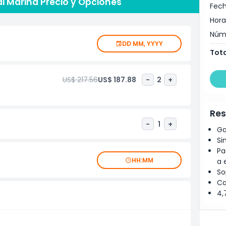
ai Marina Precio y Opciones
opuesta o simplemente quieras disfrutar de las vistas
Fech
o necesario para un momento inolvidable en el agua.
Hora
tilo!
Núm
DD MM, YYYY
Tota
US$ 217.56
US$ 187.88
-
2
+
Res
-
1
+
Ga
Si
Pa
HH:MM
a 
So
Ca
4,