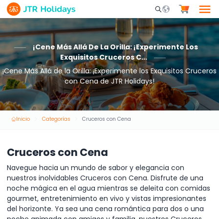
Mobile Search Opene
¡Cene Más Allá De La Orilla: ¡Experimente Los
Exquisitos Cruceros C...
¡Cene Más Allá de la Orilla: ¡Experimente los Exquisitos Cruceros
con Cena de JTR Holidays!
Inicio
Categorías
Cruceros con Cena
Cruceros con Cena
Navegue hacia un mundo de sabor y elegancia con
nuestros inolvidables Cruceros con Cena. Disfrute de una
noche mágica en el agua mientras se deleita con comidas
gourmet, entretenimiento en vivo y vistas impresionantes
del horizonte. Ya sea una cena romántica para dos o una
noche animada con amigos y familia, nuestros Cruceros