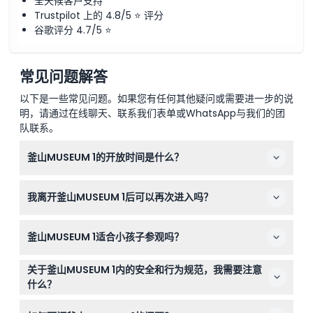
全天候客户支持
Trustpilot 上的 4.8/5 ⭐ 评分
谷歌评分 4.7/5 ⭐
常见问题解答
以下是一些常见问题。如果您有任何其他疑问或需要进一步的说
明，请通过在线聊天、联系我们表单或WhatsApp与我们的团
队联系。
釜山MUSEUM 1的开放时间是什么？
MUSEUM 1周一至周五开放时间为上午10:00至晚上7:00，
我离开釜山MUSEUM 1后可以再次进入吗？
周末及公众假期为上午10:00至晚上8:00，最后入场时间为
闭馆前一小时（可能有变动——请在预订时确认）。
不可以，离开博物馆后不允许重新入场，请确保在离开前充
釜山MUSEUM 1适合小孩子参观吗？
分参观。
0-7岁儿童必须由付费成人陪同，且由于展品性质，不建议
关于釜山MUSEUM 1内的安全和行为规范，我需要注意
48个月以下儿童进入。
什么？
请避免奔跑，因为地板由玻璃制成，可能滑倒；请勿触摸任