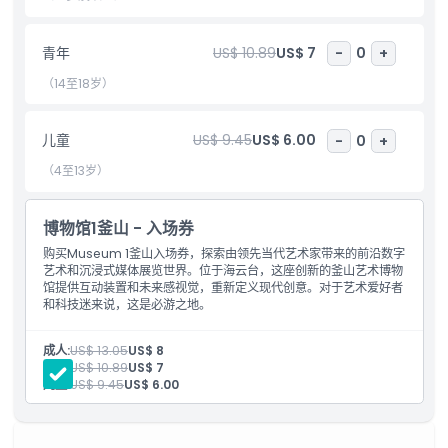
儿童成人政策
青年
US$ 10.89
US$ 7
-
0
+
（14至18岁）
排除项
儿童
US$ 9.45
US$ 6.00
-
0
+
营业时间
（4至13岁）
需要了解的事项
博物馆1釜山 - 入场券
购买Museum 1釜山入场券，探索由领先当代艺术家带来的前沿数字
艺术和沉浸式媒体展览世界。位于海云台，这座创新的釜山艺术博物
位置
馆提供互动装置和未来感视觉，重新定义现代创意。对于艺术爱好者
和科技迷来说，这是必游之地。
如何到达那里
成人:
US$ 13.05
US$ 8
青年:
US$ 10.89
US$ 7
儿童:
US$ 9.45
US$ 6.00
如何兑换