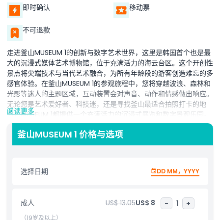
即时确认
移动票
不可退款
走进釜山MUSEUM 1的创新与数字艺术世界，这里是韩国首个也是最
大的沉浸式媒体艺术博物馆，位于充满活力的海云台区。这个开创性
景点将尖端技术与当代艺术融合，为所有年龄段的游客创造难忘的多
感官体验。在釜山MUSEUM 1的参观旅程中，您将穿越波浪、森林和
光影等迷人的主题区域，互动装置会对声音、动作和情感做出响应。
无论您是艺术爱好者、科技迷，还是寻找釜山最适合拍照打卡的地
阅读更多
方，MUSEUM 1都提供一个充满活力的沉浸式展览和数字景观乐园。
作为釜山顶级景点之一，这家媒体艺术博物馆吸引着游客、家庭、情
釜山MUSEUM 1 价格与选项
侣和内容创作者。随着展览不断更新及最先进的投影技术，每一次到
访MUSEUM 1都是一次新的灵感之旅。发现为什么这座未来感十足的
博物馆是任何釜山行程中不可错过的必游之地。
选择日期
DD MM，YYYY
亮点
成人
US$ 13.05
US$ 8
-
1
+
包含项
（19岁及以上）