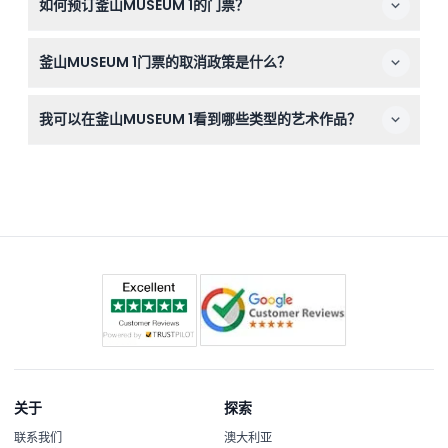
如何预订釜山MUSEUM 1的门票？
何艺术品，并指导儿童遵守博物馆礼仪。
您可以通过我们网站在线轻松预订，选择您喜欢的日期和时
釜山MUSEUM 1门票的取消政策是什么？
间完成预订流程。
MUSEUM 1门票不予退款且不可取消，请在预订前确认计
我可以在釜山MUSEUM 1看到哪些类型的艺术作品？
划。
您将欣赏到沉浸式媒体艺术和数字装置，一个大型LED屏幕
展示15件数字艺术作品，以及约100件包括视频、绘画、雕
塑和陶瓷在内的作品，来自21位国内外艺术家。
关于
探索
联系我们
澳大利亚