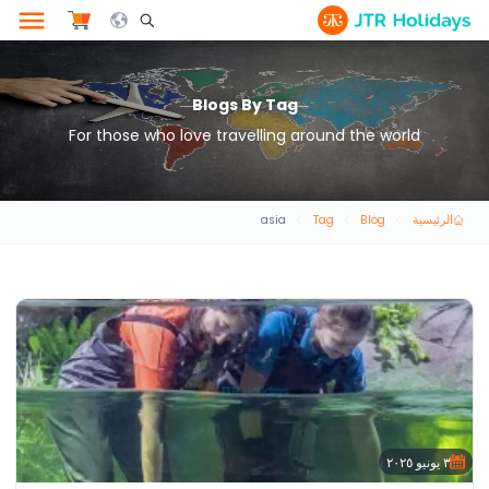
le Search Opener Icon
Blogs By Tag
For those who love travelling around the world
الرئيسية
Blog
Tag
asia
٣ يونيو ٢٠٢٥