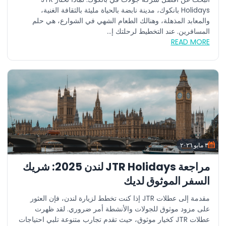
Holidays بانكوك، مدينة نابضة بالحياة مليئة بالثقافة الغنية،
والمعابد المذهلة، وهنالك الطعام الشهي في الشوارع، هي حلم
المسافرين. عند التخطيط لرحلتك إ...
READ MORE
٣ مايو ٢٠٢٦
مراجعة JTR Holidays لندن 2025: شريك
السفر الموثوق لديك
مقدمة إلى عطلات JTR إذا كنت تخطط لزيارة لندن، فإن العثور
على مزود موثوق للجولات والأنشطة أمر ضروري. لقد ظهرت
عطلات JTR كخيار موثوق، حيث تقدم تجارب متنوعة تلبي احتياجات