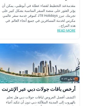
مقدمةعند التخطيط لقضاء عطلة في أبوظبي، يمكن أن
يؤثر العثور على منصة السفر المناسبة بشكل كبير على
تجربتك. تبرز JTR Holidays كموفر خدمة سفر عالمي
مكرس لخدمة المسافرين في جميع أنحاء العالم. في
هذه المراج...
READ MORE
٧ مايو ٢٠٢٦
أرخص باقات جولات دبي عبر الإنترنت
اكتشف أفضل العروض لباقات جولات دبي هل تحلم
بالهروب إلى المدينة المتلألئة دبي دون أن تتكبد أعباء