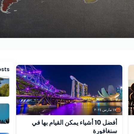
osts
١٧ مارس ٢٠٢٤
أفضل 10 أشياء يمكن القيام بها في
سنغافورة