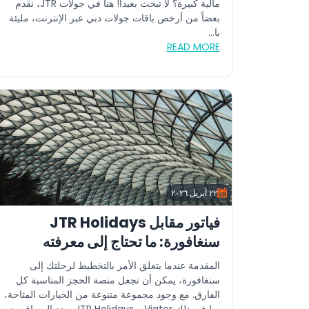
مالية كبيرة؟ لا تبحث بعيداً! هنا في جولات JTR، نقدم
بعضاً من أرخص باقات جولات دبي عبر الإنترنت، مليئة
با...
READ MORE
٢٢ أبريل ٢٠٢٦
فياتور مقابل JTR Holidays
سنغافورة: ما تحتاج إلى معرفته
المقدمة عندما يتعلق الأمر بالتخطيط لرحلتك إلى
سنغافورة، يمكن أن تجعل منصة الحجز المناسبة كل
الفارق. مع وجود مجموعة متنوعة من الخيارات المتاحة،