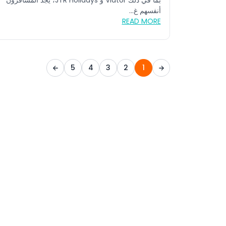
بما في ذلك Viator و JTR Holidays، يجد المسافرون
أنفسهم غ...
READ MORE
5
4
3
2
1