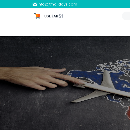
info@jtrholidays.com
USD
/
AR