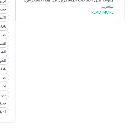
متنوعة تلبي احتياجات المسافرين. في هذا الاستعراض،
أوروب
سنس...
حجوز
READ MORE
الان
باقا
خدمات
الشر
الشر
الجو
باقا
خدما
إكسب
مدين
حديقة
أشياء