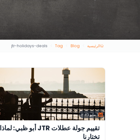
الرئيسية
Blog
Tag
jtr-holidays-deals
٦ مايو ٢٠٢٦
تقييم جولة عطلات JTR أبو ظبي: لماذا
تختارنا