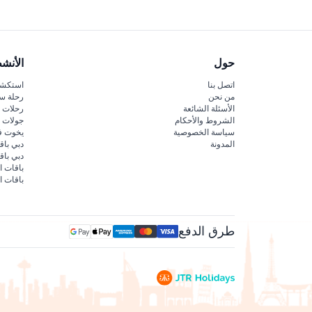
حول
الأنش
اتصل بنا
استكشف
من نحن
رحلة س
الأسئلة الشائعة
رحلات ا
الشروط والأحكام
جولات ا
سياسة الخصوصية
يخوت ف
المدونة
دبي باق
دبي با
باقات ا
باقات ا
طرق الدفع