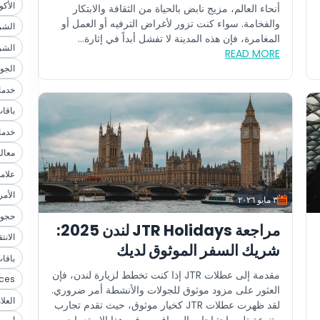
الأك
أنحاء العالم، مزيج نابض بالحياة من الثقافة والابتكار
والفخامة. سواء كنت تزور لأغراض الترفيه أو العمل أو
الشر
المغامرة، فإن هذه المدينة لا تفشل أبداً في إثارة...
الشر
READ MORE
الجو
خدما
باقا
خدما
معال
علام
الأمر
٣ مايو ٢٠٢٦
حجوز
مراجعة JTR Holidays لندن 2025:
الان
شريك السفر الموثوق لديك
باقا
مقدمة إلى عطلات JTR إذا كنت تخطط لزيارة لندن، فإن
nces
العثور على مزود موثوق للجولات والأنشطة أمر ضروري.
العلا
لقد ظهرت عطلات JTR كخيار موثوق، حيث تقدم تجارب