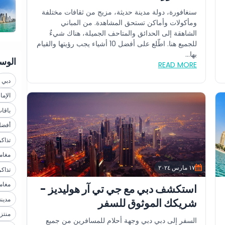
سنغافورة، دولة مدينة حديثة، مزيج من ثقافات مختلفة
ومأكولات وأماكن تستحق المشاهدة. من المباني
الشاهقة إلى الحدائق والمتاحف الجميلة، هناك شيءٌ
للجميع هنا. اطّلع على أفضل 10 أشياء يجب رؤيتها والقيام
بها...
الوس
READ MORE
دبي
الإما
باقا
أفضل
تذاك
مغام
١٧ مارس ٢٠٢٤
تذاك
مغامر
استكشف دبي مع جي تي آر هوليديز -
مدين
شريكك الموثوق للسفر
منتز
السفر إلى دبي دبي وجهة أحلام للمسافرين من جميع