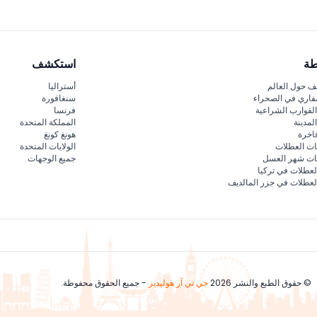
طة
استكشف
 حول العالم
أستراليا
فاري في الصحراء
سنغافورة
لقوارب الشراعية
فرنسا
لمدينة
المملكة المتحدة
اخرة
هونغ كونغ
ات العطلات
الولايات المتحدة
قات شهر العسل
جميع الوجهات
لعطلات في تركيا
لعطلات في جزر المالديف
© حقوق الطبع والنشر 2026
جي تي آر هوليديز
- جميع الحقوق محفوظة.