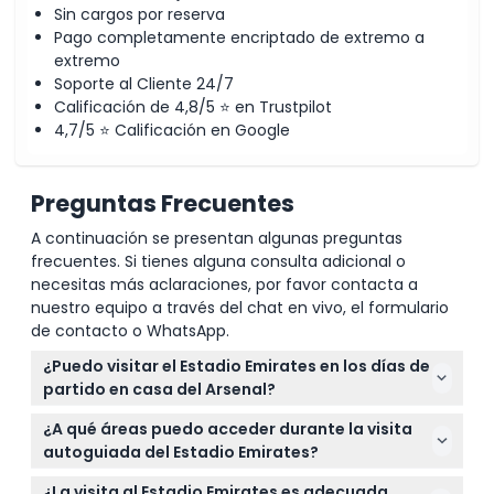
Sin cargos por reserva
Pago completamente encriptado de extremo a
extremo
Soporte al Cliente 24/7
Calificación de 4,8/5 ⭐ en Trustpilot
4,7/5 ⭐ Calificación en Google
Preguntas Frecuentes
A continuación se presentan algunas preguntas
frecuentes. Si tienes alguna consulta adicional o
necesitas más aclaraciones, por favor contacta a
nuestro equipo a través del chat en vivo, el formulario
de contacto o WhatsApp.
¿Puedo visitar el Estadio Emirates en los días de
partido en casa del Arsenal?
No, la visita autoguiada del Estadio Emirates está
¿A qué áreas puedo acceder durante la visita
cerrada en los días de partido en casa del Arsenal,
autoguiada del Estadio Emirates?
así que planifique su visita en consecuencia.
Puede explorar el Palco de Directores, los vestuarios
¿La visita al Estadio Emirates es adecuada