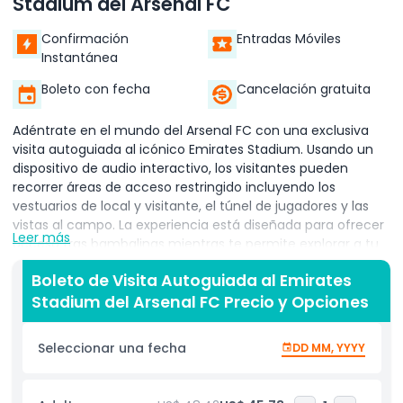
Stadium del Arsenal FC
Confirmación
Entradas Móviles
Instantánea
Boleto con fecha
Cancelación gratuita
Adéntrate en el mundo del Arsenal FC con una exclusiva
visita autoguiada al icónico Emirates Stadium. Usando un
dispositivo de audio interactivo, los visitantes pueden
recorrer áreas de acceso restringido incluyendo los
vestuarios de local y visitante, el túnel de jugadores y las
vistas al campo. La experiencia está diseñada para ofrecer
Leer más
acceso tras bambalinas mientras te permite explorar a tu
propio ritmo, mejorada con comentarios disponibles en
Boleto de Visita Autoguiada al Emirates
varios idiomas, incluyendo Lengua de Señas Británica.
Stadium del Arsenal FC Precio y Opciones
Esta visita a tu ritmo incluye la entrada al Museo del
Emirates Stadium, donde se exhibe la legado del Arsenal
Seleccionar una fecha
DD MM, YYYY
con trofeos, recuerdos y material histórico. Con
características como la Cámara de Camiseta y Cámara
del Tour, descubrirás perfiles de jugadores y detalles del día