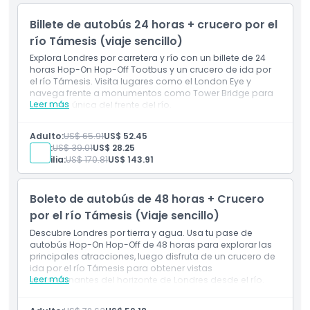
Otros gastos personales
Incluye
Billete de autobús 24 horas + crucero por el
Pase de autobús hop-on, hop-off por 72 horas
río Támesis (viaje sencillo)
Guía de audio disponible en inglés, francés, español,
alemán, italiano, japonés, brasileño, chino, ruso y
Explora Londres por carretera y río con un billete de 24
árabe
horas Hop-On Hop-Off Tootbus y un crucero de ida por
Audífonos
el río Támesis. Visita lugares como el London Eye y
Guía de audio para niños disponible en inglés y
navega frente a monumentos como Tower Bridge para
francés (solo ruta amarilla)
Leer más
una vista única del frente del río.
Aplicación Tootbus
No Incluye
Wi-Fi gratis a bordo (disponible en autobuses con el
Guía turístico
Adulto:
US$ 65.91
US$ 52.45
logo Wi-Fi)
Entrada a atracciones y monumentos
Niño:
US$ 39.01
US$ 28.25
Traslados desde y hacia el hotel
Familia:
US$ 170.81
US$ 143.91
Otros gastos personales
Incluye
Pase de autobús hop-on hop-off de 24 horas
Boleto de autobús de 48 horas + Crucero
Crucero de ida por el río Támesis
por el río Támesis (Viaje sencillo)
Guía de audio disponible en inglés, francés, español,
alemán, italiano, japonés, brasileño, chino, ruso y
Descubre Londres por tierra y agua. Usa tu pase de
árabe
autobús Hop-On Hop-Off de 48 horas para explorar las
Auriculares
principales atracciones, luego disfruta de un crucero de
Guía de audio para niños disponible en inglés y
ida por el río Támesis para obtener vistas
francés (solo ruta amarilla)
Leer más
impresionantes del horizonte de Londres desde el río.
Aplicación Tootbus
No Incluye
Wi-Fi gratuito a bordo (Disponible en autobuses con
Guía turístico