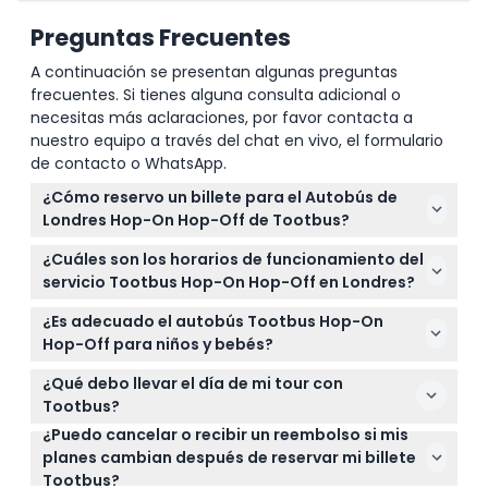
Preguntas Frecuentes
A continuación se presentan algunas preguntas
frecuentes. Si tienes alguna consulta adicional o
necesitas más aclaraciones, por favor contacta a
nuestro equipo a través del chat en vivo, el formulario
de contacto o WhatsApp.
¿Cómo reservo un billete para el Autobús de
Londres Hop-On Hop-Off de Tootbus?
Puedes reservar fácilmente tu billete en línea aquí
¿Cuáles son los horarios de funcionamiento del
mismo en este sitio web. Solo selecciona tu fecha y
servicio Tootbus Hop-On Hop-Off en Londres?
pase preferidos, y sigue los pasos sencillos para
Los autobuses operan diariamente desde alrededor
asegurar tu lugar.
¿Es adecuado el autobús Tootbus Hop-On
de las 8:30 AM hasta las 6:00 PM entre semana y
Hop-Off para niños y bebés?
extienden el servicio hasta las 7:00 PM los fines de
Sí, los niños de 0 a 4 años viajan gratis (hasta 2 por
semana, con autobuses que llegan cada 10-20
¿Qué debo llevar el día de mi tour con
adulto) pero deben sentarse en el regazo de un
minutos en la ruta principal Amarilla (sujeto a
Tootbus?
adulto, y los niños de 0 a 15 años deben estar
cambios — por favor confirma al momento de la
¿Puedo cancelar o recibir un reembolso si mis
Es mejor llevar zapatos cómodos, ropa adecuada
acompañados por un adulto que pague. Cualquier
reserva).
planes cambian después de reservar mi billete
para el clima y una cámara. Ten en cuenta que no
persona de 16 años en adelante paga la tarifa de
Tootbus?
se permite comida ni bebidas externas en el