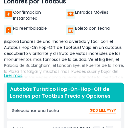
Londres por Tootbus
Confirmación
Entradas Móviles
Instantánea
No reembolsable
Boleto con fecha
¡Explora Londres de una manera divertida y fácil con el
Autobús Hop-On Hop-Off de Tootbus! Viaja en un autobús
descubierto y brillante y disfruta de vistas increíbles de los
monumentos más famosos de la ciudad. Ve el Big Ben, el
Palacio de Buckingham, el London Eye, el Puente de la Torre,
la Plaza Trafalgar y muchos más. Puedes subir y bajar del
Leer más
autobús tantas veces como quieras, dándote la libertad de
explorar los lugares que más te interesen. El autobús para
Autobús Turístico Hop-On-Hop-Off de
en todas las principales atracciones, para que no pierdas
Londres por Tootbus Precio y Opciones
nada importante. Escucha la guía de audio disponible en
varios idiomas, llena de historias divertidas y datos sobre la
historia y cultura de Londres. Algunos boletos también
Seleccionar una fecha
DD MM, YYYY
incluyen un tour a pie gratuito o un relajante crucero por el
río Támesis, haciendo tu experiencia aún más especial. Los
autobuses pasan con frecuencia, así que nunca tendrás