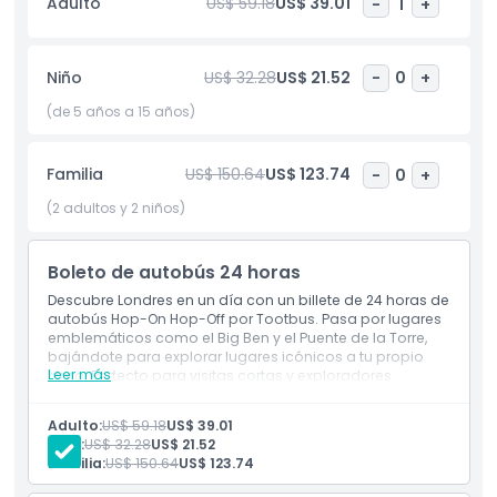
Adulto
US$ 59.18
US$ 39.01
-
1
+
que esperar mucho para el siguiente. Ya sea que quieras
visitar museos, hacer compras o simplemente disfrutar de
las hermosas vistas, Tootbus lo hace fácil. Esta experiencia
Niño
US$ 32.28
US$ 21.52
-
0
+
es perfecta para familias, parejas, viajeros en solitario y
grupos de amigos. Descubre Londres a tu manera, a tu
(de 5 años a 15 años)
propio ritmo, con el Autobús Hop-On Hop-Off de Londres
de Tootbus — una actividad indispensable para cualquier
Familia
US$ 150.64
US$ 123.74
-
0
+
visitante.
(2 adultos y 2 niños)
Boleto de autobús 24 horas
Descubre Londres en un día con un billete de 24 horas de
autobús Hop-On Hop-Off por Tootbus. Pasa por lugares
Aspectos Destacados
emblemáticos como el Big Ben y el Puente de la Torre,
bajándote para explorar lugares icónicos a tu propio
Leer más
ritmo. Perfecto para visitas cortas y exploradores
primerizos.
Inclusiones
No Incluye
Adulto:
US$ 59.18
US$ 39.01
Guía turístico
Niño:
US$ 32.28
US$ 21.52
Entrada a atracciones y lugares emblemáticos
Política para Niños y Adultos
Familia:
US$ 150.64
US$ 123.74
Recogida y traslado al hotel
Otros gastos personales