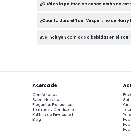
¿Cuál es la política de cancelación de est
por el Río Támesis con juegos y concursos 
Todos los boletos son no reembolsables y n
¿Cuánto dura el Tour Vespertino de Harry
La experiencia completa dura aproximadame
¿Se incluyen comidas o bebidas en el Tour
No se incluyen comidas ni bebidas, así que s
responsabilidad.
Acerca de
Ac
Contáctanos
Expl
Sobre Nosotros
Safa
Preguntas Frecuentes
Cru
Términos y Condiciones
Tour
Política de Privacidad
Yate
Blog
Paq
Paqu
Paq