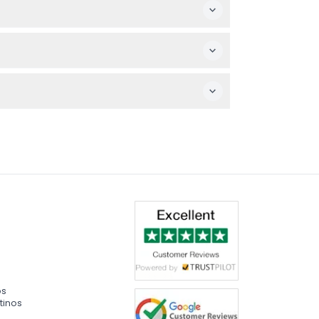
fecha y hora correcta según tus planes.
tar del paseo guiado y del paseo en barco.
en en cuenta que los gastos personales son tu
os
tinos