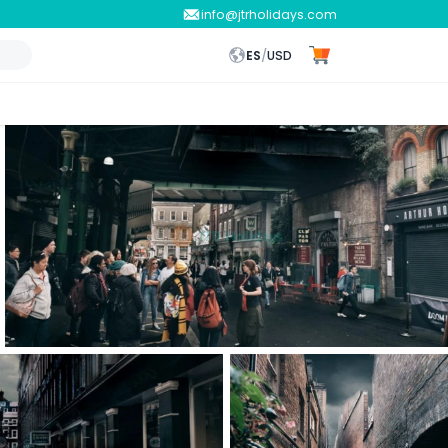
info@jtrholidays.com
ES
/
USD