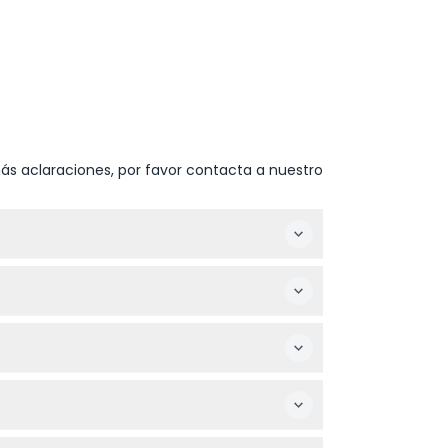
ás aclaraciones, por favor contacta a nuestro
eferido y verifica la disponibilidad antes de
aseo en barco por el Río Támesis.
eden unirse gratis. Recuerda incluir a todos
 y disfruta de un pintoresco paseo en barco