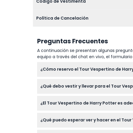
Código de Vestimenta
Política de Cancelación
Preguntas Frecuentes
A continuación se presentan algunas pregunta
equipo a través del chat en vivo, el formular
¿Cómo reservo el Tour Vespertino de Harr
Puedes reservar fácilmente tu lugar en línea 
¿Qué debo vestir y llevar para el Tour Ves
confirmar tu reserva.
Usa zapatos cómodos para caminar y vístete s
¿El Tour Vespertino de Harry Potter es ad
Sí, los niños de 0 a 17 años deben estar ac
¿Qué puedo esperar ver y hacer en el Tour
en el conteo del grupo al hacer la reserva.
Explora locaciones reales de filmación alred