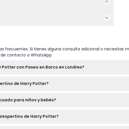
s frecuentes. Si tienes alguna consulta adicional o necesitas m
io de contacto o WhatsApp.
y Potter con Paseo en Barco en Londres?
a través de este sitio web. Solo selecciona la fecha, el idioma pr
pertino de Harry Potter?
egún el clima, ya que explorarás al aire libre y realizarás un p
ecuado para niños y bebés?
ompañados por un adulto que pague, y los bebés de 0 a 4 años pu
 Vespertino de Harry Potter?
edor de Londres, escucha historias divertidas sobre Harry Potter