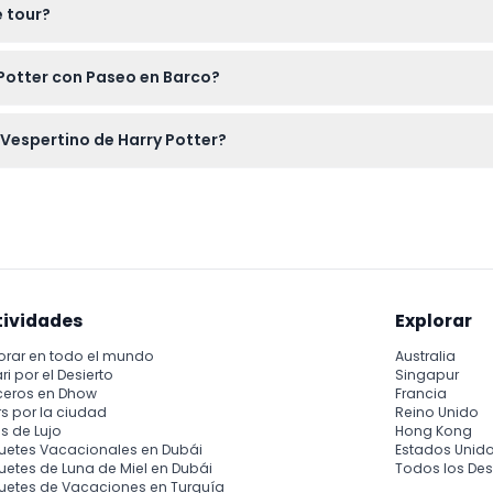
e tour?
en el camino.
o pueden ser cancelados, así que asegúrate de reservar para la 
 Potter con Paseo en Barco?
nte 2 horas y 30 minutos, dándote bastante tiempo para disfru
 Vespertino de Harry Potter?
iéntete libre de llevar bocadillos o bebidas si lo deseas, pero t
tividades
Explorar
orar en todo el mundo
Australia
ri por el Desierto
Singapur
ceros en Dhow
Francia
s por la ciudad
Reino Unido
s de Lujo
Hong Kong
uetes Vacacionales en Dubái
Estados Unid
etes de Luna de Miel en Dubái
Todos los Des
uetes de Vacaciones en Turquía