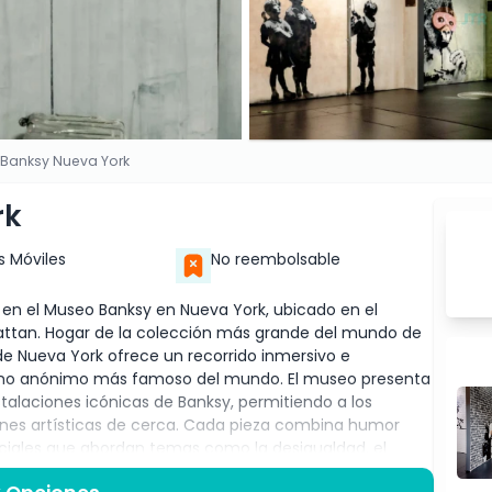
Banksy Nueva York
rk
s Móviles
No reembolsable
 en el Museo Banksy en Nueva York, ubicado en el
nhattan. Hogar de la colección más grande del mundo de
de Nueva York ofrece un recorrido inmersivo e
urbano anónimo más famoso del mundo. El museo presenta
talaciones icónicas de Banksy, permitiendo a los
ones artísticas de cerca. Cada pieza combina humor
ociales que abordan temas como la desigualdad, el
iente. Ya seas un amante del arte, fan de la cultura