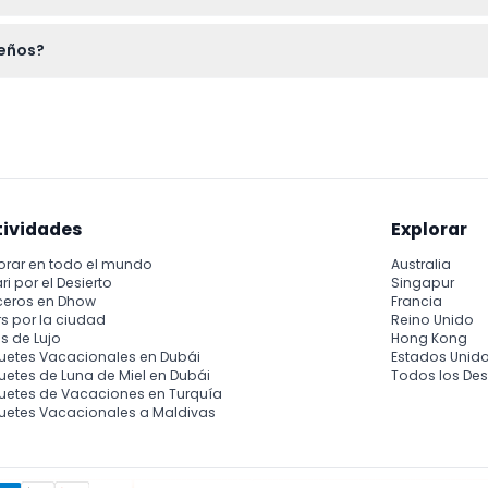
o impresa) para asegurar una entrada rápida y zapatos cómodos 
ueños?
tran gratis y pueden disfrutar la experiencia, pero el museo es
tividades
Explorar
orar en todo el mundo
Australia
ri por el Desierto
Singapur
ceros en Dhow
Francia
s por la ciudad
Reino Unido
s de Lujo
Hong Kong
uetes Vacacionales en Dubái
Estados Unid
etes de Luna de Miel en Dubái
Todos los Des
uetes de Vacaciones en Turquía
uetes Vacacionales a Maldivas