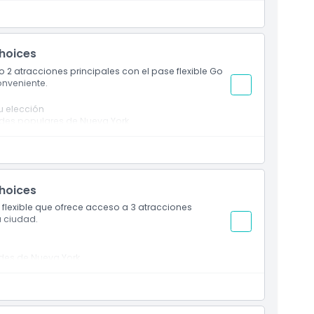
es a través del arte visual
a York
Choices
o 2 atracciones principales con el pase flexible Go
conveniente.
u elección
ades populares de Nueva York
iones
iones seleccionadas
Choices
lexible que ofrece acceso a 3 atracciones
a ciudad.
ades de Nueva York
sita a una atracción