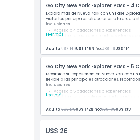
Go City New York Explorer Pass - 4 
Explora más de Nueva York con un Pase Explorado
visitar las principales atracciones a tu propio ri
Inclusiones
Acceso a 4 atracciones o experiencias
Leer más
Entrada a atracciones turísticas y tours po
Guía turística digital incluida
Descuentos y ofertas exclusivas
Adulto:
US$ 149
US$ 145
Niño:
US$ 119
US$ 114
Válido por 30 días consecutivos desde el p
Go City New York Explorer Pass - 5 
Maximice su experiencia en Nueva York con un 
flexible a las principales atracciones, recorrido
Inclusiones
Acceso a 5 atracciones o experiencias
Leer más
Entrada a una amplia variedad de activi
Guía digital para una planificación sencilla
Descuentos y ofertas en atracciones sele
Adulto:
US$ 179
US$ 172
Niño:
US$ 139
US$ 133
Válido por 30 días después del primer uso
US$ 26