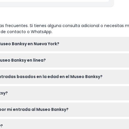
s frecuentes. Si tienes alguna consulta adicional o necesitas m
io de contacto o WhatsApp.
Museo Banksy en Nueva York?
 de 10:00 AM a 8:00 PM, con última entrada a las 7:15 PM (suje
useo Banksy en línea?
ínea aquí mismo en este sitio web seleccionando la fecha y hor
entradas basados en la edad en el Museo Banksy?
os adultos de 13 a 59 años pagan el precio de adulto, y los visit
ksy?
año real de las obras más famosas de Banksy en un ambiente in
por mi entrada al Museo Banksy?
embolsables ni cancelables, así que asegúrese de usarlas en la
y?