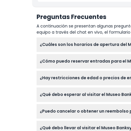
Preguntas Frecuentes
A continuación se presentan algunas pregunta
equipo a través del chat en vivo, el formular
¿Cuáles son los horarios de apertura del 
El Museo Banksy está abierto todos los días
¿Cómo puedo reservar entradas para el M
de la reserva).
Puede reservar fácilmente sus entradas en l
¿Hay restricciones de edad o precios de 
Los niños menores de 6 años entran gratis, l
¿Qué debo esperar al visitar el Museo Ban
niño.
Explorará más de 160 reproducciones a tam
¿Puedo cancelar o obtener un reembolso 
callejero.
Las entradas para el Museo Banksy no son re
¿Qué debo llevar al visitar el Museo Banks