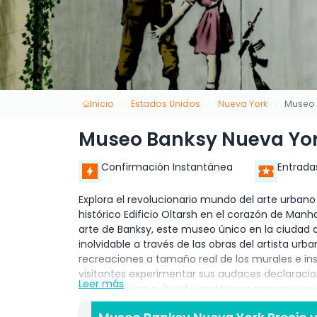
Inicio
Estados Unidos
Nueva York
Museo 
Museo Banksy Nueva Yo
Confirmación Instantánea
Entrada
Explora el revolucionario mundo del arte urbano
histórico Edificio Oltarsh en el corazón de Ma
arte de Banksy, este museo único en la ciudad 
inolvidable a través de las obras del artista 
recreaciones a tamaño real de los murales e ins
visitantes experimentar sus audaces declaraci
Leer más
agudo, crítica cultural y poderosos mensajes s
consumismo, el malestar político y el medio amb