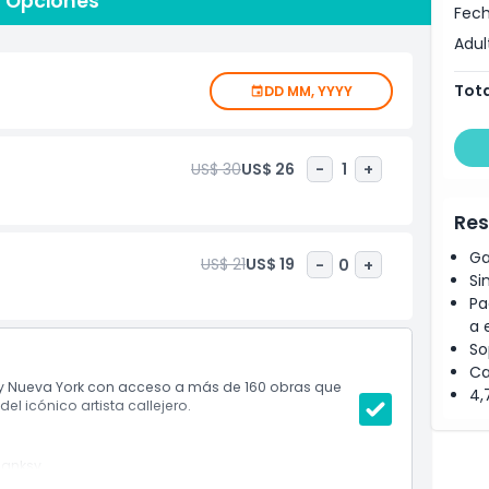
y Opciones
co y rebelde de Banksy, este museo ofrece una inmersión
Fech
s influyentes del arte contemporáneo. Con sus
Adul
 la reflexión y su ubicación privilegiada, el Museo Banksy
va York para entusiastas del arte y turistas por igual. No
Tota
DD MM, YYYY
rte moderno de una manera dinámica y significativa.
a York y descubre la energía cruda y el mensaje detrás
US$ 30
US$ 26
-
1
+
Res
Ga
US$ 21
US$ 19
-
0
+
Si
Pa
a 
So
Ca
y Nueva York con acceso a más de 160 obras que
4,
el icónico artista callejero.
Banksy
vas con estilo de arte callejero