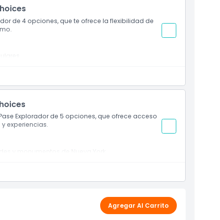
Choices
r de 4 opciones, que te ofrece la flexibilidad de
tmo.
pulares
rimer uso
Choices
Pase Explorador de 5 opciones, que ofrece acceso
s y experiencias.
dades y monumentos de Nueva York
ccionadas
Agregar Al Carrito