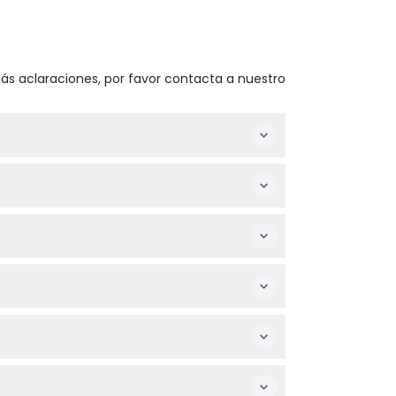
ás aclaraciones, por favor contacta a nuestro
to a cambios — por favor confirme al momento
a preferidas durante el proceso de reserva.
antes de 60 a 99 años pagan el precio de
mersivo que recrea su icónico arte
 fecha y hora que reserve.