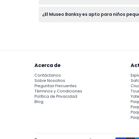
Lleve su confirmación de reserva (digital 
¿El Museo Banksy es apto para niños peq
Sí, los niños pequeños menores de 6 años en
el arte callejero contemporáneo.
Acerca de
Ac
Contáctanos
Expl
Sobre Nosotros
Safa
Preguntas Frecuentes
Cru
Términos y Condiciones
Tour
Política de Privacidad
Yate
Blog
Paq
Paqu
Paq
Paq