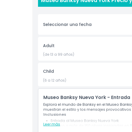
Museo Banksy Nueva York Precio 
urbana o simplemente curioso por el estilo úni
profunda en la mente de una de las figuras má
exhibiciones interactivas, muestras que invitan a
NYC es una de las principales atracciones en Nue
Seleccionar una fecha
pierdas la oportunidad de interactuar con el a
Visita hoy el Museo Banksy en la ciudad de Nuev
de cada obra maestra.
Adult
(de 13 a 99 años)
Aspectos Destacados
Child
Inclusiones
(6 a 12 años)
Política para Niños y Adultos
Museo Banksy Nueva York - Entrada
Explora el mundo de Banksy en el Museo Banks
Exclusiones
muestran el estilo y los mensajes provocativos d
Inclusiones
Entrada al Museo Banksy Nueva York
Horario de Apertura
Leer más
Acceso a más de 160 obras inspiradas en 
Explora exhibiciones e instalaciones inmersi