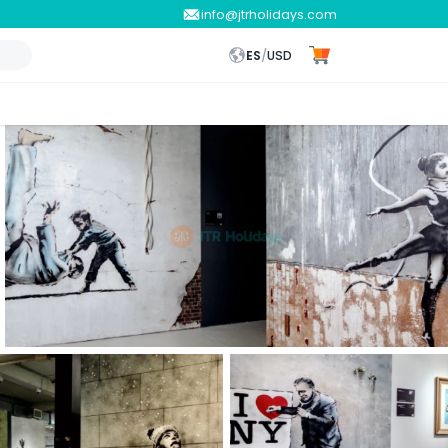
info@jtrholidays.com
ES
/
USD