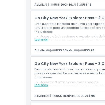
Descubre temas políticos, sociales y cultural
Adult:
US$ 30
US$ 26
Child:
US$ 21
US$ 19
Experiencia de museo autoguiada en Nuev
Cosas a Saber
Go City New York Explorer Pass - 2 
Ubicación
Cree su propio itinerario de Nueva York eligiend
City Explorer para un recorrido turístico fácil y 
Inclusiones
Cómo Llegar
Acceso a 2 atracciones o experiencias de t
Leer más
Entrada a lugares emblemáticos y activid
Guía digital con información de las atracc
Política de Cancelación
Descuentos y ofertas especiales en atracc
Adulto:
US$ 89
US$ 86
Niño:
US$ 79
US$ 76
Válido por 30 días desde el primer uso
Go City New York Explorer Pass - 3 
Descubra Nueva York a su manera con un pase f
principales, recorridos y experiencias en toda l
Inclusiones
Acceso a 3 atracciones o experiencias
Leer más
Entrada a los principales lugares y activid
Guía digital incluida
Descuentos en locales participantes
Adulto:
US$ 119
US$ 115
Niño:
US$ 99
US$ 96
Válido por 30 días después de la primera vi