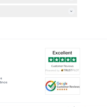
ya que caminará por las exhibiciones.
 apto para todas las edades interesadas en
os
tinos