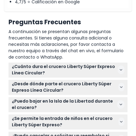
4,7/5 ⭐ Calificación en Google
Preguntas Frecuentes
A continuación se presentan algunas preguntas
frecuentes. Si tienes alguna consulta adicional o
necesitas más aclaraciones, por favor contacta a
nuestro equipo a través del chat en vivo, el formulario
de contacto o WhatsApp.
¿Cuánto dura el crucero Liberty Súper Expreso
Línea Circular?
El crucero dura aproximadamente 50 minutos, lo
¿Desde dónde parte el crucero Liberty Súper
que lo hace perfecto si quieres ver la Estatua de la
Expreso Línea Circular?
Libertad y el horizonte de Nueva York sin dedicar
Sale del Muelle 16 en el South Street Seaport,
demasiado tiempo. (sujeto a cambios — por favor
¿Puedo bajar en la Isla de la Libertad durante
ubicado en 89 South St, Nueva York, NY 10038.
confirma al momento de la reserva)
el crucero?
Planea llegar al menos 45-60 minutos antes de la
No, este crucero se detiene cerca de la Estatua de
hora de salida.
¿Se permite la entrada de niños en el crucero
la Libertad para fotos pero no incluye desembarque
Liberty Súper Expreso?
en la Isla de la Libertad.
Sí, los niños menores de 3 años pueden unirse
¿Puedo cancelar o solicitar un reembolso si