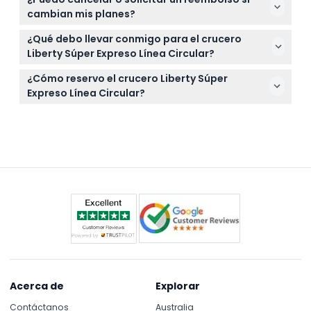
gratis pero aún necesitan un boleto de admisión,
cambian mis planes?
que puedes obtener en la taquilla.
Los boletos no son reembolsables y no se pueden
¿Qué debo llevar conmigo para el crucero
cancelar bajo ninguna circunstancia, así que por
Liberty Súper Expreso Línea Circular?
favor asegúrate de tus planes antes de reservar.
Lleva la confirmación de tu boleto, una cámara o
¿Cómo reservo el crucero Liberty Súper
teléfono inteligente para fotos, y viste acorde al
Expreso Línea Circular?
clima ya que estarás al aire libre durante todo el
Puedes reservar tus boletos fácilmente en línea
crucero.
aquí en este sitio web — solo selecciona tu hora y
fecha preferidas durante el pago.
Acerca de
Explorar
Contáctanos
Australia