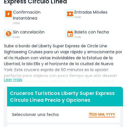
Express Círculo Línea
Confirmación
Entradas Móviles
nulo
Instantánea
nulo
Sin cancelación
Boleto con fecha
nulo
nulo
Sube a bordo del Liberty Super Express de Circle Line
Sightseeing Cruises para un viaje rápido y emocionante por
el río Hudson con vistas inolvidables de la Estatua de la
Libertad, la Isla Ellis y el horizonte de la ciudad de Nueva
York. Este crucero exprés de 50 minutos es la opción
perfecta para viajeros con poco tiempo que aún desean
Leer más
una experiencia memorable en Nueva York. Acércate a
Lady Liberty, toma fotos impresionantes y disfruta del
Cruceros Turísticos Liberty Super Express
comentario en vivo de guías expertos que comparten
Círculo Línea Precio y Opciones
hechos fascinantes sobre los emblemáticos puntos de
referencia de la ciudad. El Liberty Super Express ofrece un
viaje suave y cómodo, ideal para familias, parejas, viajeros
Seleccionar una fecha
DD MM, YYYY
solos y grupos. Con asientos tanto interiores como
exteriores, puedes relajarte o moverte para obtener las