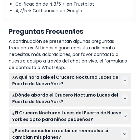
Calificación de 4,8/5 ⭐ en Trustpilot
4,7/5 ⭐ Calificación en Google
Preguntas Frecuentes
A continuación se presentan algunas preguntas
frecuentes. Si tienes alguna consulta adicional o
necesitas más aclaraciones, por favor contacta a
nuestro equipo a través del chat en vivo, el formulario
de contacto o WhatsApp.
¿A qué hora sale el Crucero Nocturno Luces del
Puerto de Nueva York?
El crucero generalmente sale diariamente a las
¿Dónde abordo el Crucero Nocturno Luces del
7:00 PM, pero del 5 de enero al 5 de marzo, sale
Puerto de Nueva York?
antes a las 5:00 PM (sujeto a cambios — por favor
Aborda el crucero en el Muelle 83 en Midtown
confirme al momento de la reserva).
¿El Crucero Nocturno Luces del Puerto de Nueva
Manhattan. Asegúrate de llegar al menos 30
York es apto para niños pequeños?
minutos antes de la salida para registrarte.
¡Sí! Los niños menores de 3 años pueden unirse al
¿Puedo cancelar o recibir un reembolso si
crucero gratis, haciendo que sea una experiencia
cambian mis planes?