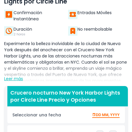
Lights por Circle Line
Confirmación
Entradas Móviles
Instantánea
Duración
No reembolsable
2 horas
Experimente la belleza inolvidable de la ciudad de Nueva
York después del anochecer con el Crucero New York
Harbor Lights, una de las atracciones nocturnas más
emblemáticas y obligatorias en NYC. Cuando el sol se pone
y el skyline comienza a brillar, emprenda un viaje mágico
vespertino a través del Puerto de Nueva York, que ofrece
Leer más
vistas panorámicas impresionantes de los monumentos
más famosos de la ciudad, bellamente iluminados contra
Crucero nocturno New York Harbor Lights
el cielo nocturno. Este crucero nocturno escénico de 2
por Circle Line Precio y Opciones
horas en NYC navega junto a la Estatua de la Libertad, el
Puente de Brooklyn, la Isla Ellis y las relucientes torres de
Lower Manhattan, brindando oportunidades fotográficas
Seleccionar una fecha
DD MM, YYYY
incomparables y un ambiente verdaderamente romántico.
Perfecto para parejas, familias o amigos que buscan una
experiencia relajante pero inspiradora, el Crucero Harbor