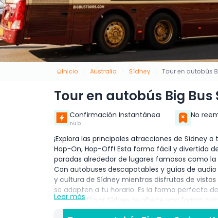
Inicio
Australia
Sídney
Tour en autobús 
Tour en autobús Big Bus
Confirmación Instantánea
No reem
nulo
¡Explora las principales atracciones de Sídney a
Hop-On, Hop-Off! Esta forma fácil y divertida de
paradas alrededor de lugares famosos como la Ó
Con autobuses descapotables y guías de audio en
y cultura de Sídney mientras disfrutas de vistas
se adapten a tu horario. Es la forma perfecta d
Leer más
on hop-off por Sídney te ofrece una forma conve
famosas, incluyendo la Ópera de Sídney, el Puen