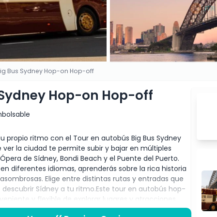
Big Bus Sydney Hop-on Hop-off
 Sydney Hop-on Hop-off
bolsable
 tu propio ritmo con el Tour en autobús Big Bus Sydney
 ver la ciudad te permite subir y bajar en múltiples
pera de Sídney, Bondi Beach y el Puente del Puerto.
 diferentes idiomas, aprenderás sobre la rica historia
 asombrosas. Elige entre distintas rutas y entradas que
e descubrir Sídney a tu ritmo.Este tour en autobús hop-
niente y flexible de explorar lugares y atracciones
te del Puerto de Sídney, Circular Quay, The Rocks y