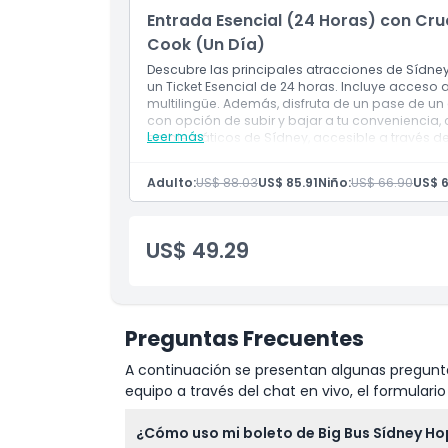
Entrada Esencial (24 Horas) con Cru
Cook (Un Día)
Descubre las principales atracciones de Sídne
un Ticket Esencial de 24 horas. Incluye acceso a
multilingüe. Además, disfruta de un pase de un
con opción de subir y bajar a tu conveniencia, 
Leer más
emblemáticos de Sídney, accesible a través de 
Inclusiones
Autobús hop-on hop-off de 24 horas (rutas 
Adulto:
US$ 88.03
US$ 85.91
Niño:
US$ 66.90
US$ 
Pase de crucero Captain Cook Harbour de 1 d
US$ 49.29
Preguntas Frecuentes
A continuación se presentan algunas pregunta
equipo a través del chat en vivo, el formular
¿Cómo uso mi boleto de Big Bus Sídney H