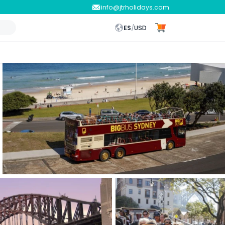
info@jtrholidays.com
ES
/
USD