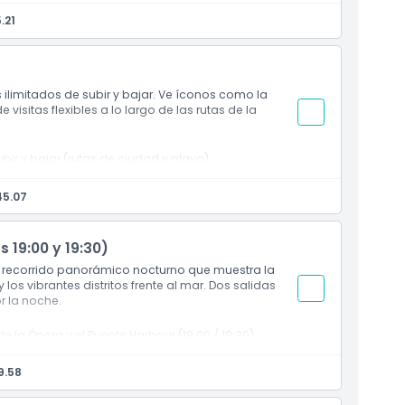
.21
s ilimitados de subir y bajar. Ve íconos como la
 visitas flexibles a lo largo de las rutas de la
ir y bajar (rutas de ciudad y playa).
uente del Puerto.
45.07
 19:00 y 19:30)
 recorrido panorámico nocturno que muestra la
los vibrantes distritos frente al mar. Dos salidas
or la noche.
 la Ópera y el Puente Harbour (19:00 / 19:30).
9.58