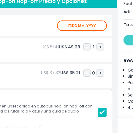
op-on Hop-off Precio y Opciones
adas, permitiéndote explorar la ciudad a tu ritmo. Con
Fech
edes aprender sobre su rica historia y cultura mientras
Adul
Tota
DD MM, YYYY
US$ 51.41
US$ 49.29
-
1
+
Res
Ga
US$ 37.32
US$ 35.21
-
0
+
Si
Pa
a 
So
Ca
y en un recorrido en autobús hop-on hop-off con
4,
a las rutas roja y azul y una guía de audio
ff (rutas roja y azul).