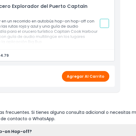
cero Explorador del Puerto Captain
y en un recorrido en autobús hop-on hop-off con
 las rutas roja y azul y una guía de audio
 día para el crucero turístico Captain Cook Harbour
con guía de audio multilingüe en los lugares
la aplicación Big Bus.
roja/azul) + guía de audio.
64.79
ía a través de la aplicación Big Bus.
Agregar Al Carrito
s frecuentes. Si tienes alguna consulta adicional o necesitas m
io de contacto o WhatsApp.
op-on Hop-off?