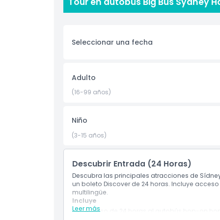
Tour en autobús Big Bus Sydney H
Bondi Beach. El tour cubre múltiples rutas y par
guías de audio disponibles en varios idiomas, pu
viajas.
Seleccionar una fecha
Aspectos Destacados
Adulto
Inclusiones
(16-99 años)
Política para Niños y Adultos
Niño
(3-15 años)
Hora de Recogida / Hora de Entrega
Descubrir Entrada (24 Horas)
Exclusiones
Descubra las principales atracciones de Sídne
un boleto Discover de 24 horas. Incluye acceso 
multilingüe.
No Adecuado Para
Incluye
Leer más
Acceso de 24 horas al autobús hop-on hop-o
Guía de audio multilingüe.