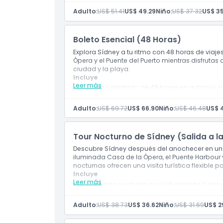
Horario de Apertura
Adulto:
US$ 51.41
US$ 49.29
Niño:
US$ 37.32
US$ 35
Cosas a Saber
Boleto Esencial (48 Horas)
Explora Sídney a tu ritmo con 48 horas de viaje
Política de Cancelación
Ópera y el Puente del Puerto mientras disfrutas de
ciudad y la playa.
Incluye
Leer más
Acceso ilimitado de 48 horas en autobús sub
Visitas flexibles que incluyen la Ópera y el P
Adulto:
US$ 69.72
US$ 66.90
Niño:
US$ 46.48
US$ 
Tour Nocturno de Sídney (Salida a las
Descubre Sídney después del anochecer en un
iluminada Casa de la Ópera, el Puente Harbour y 
nocturnas ofrecen una visita turística flexible p
Incluye
Leer más
Recorrido nocturno por la iluminada Casa de
Adulto:
US$ 38.73
US$ 36.62
Niño:
US$ 31.69
US$ 2