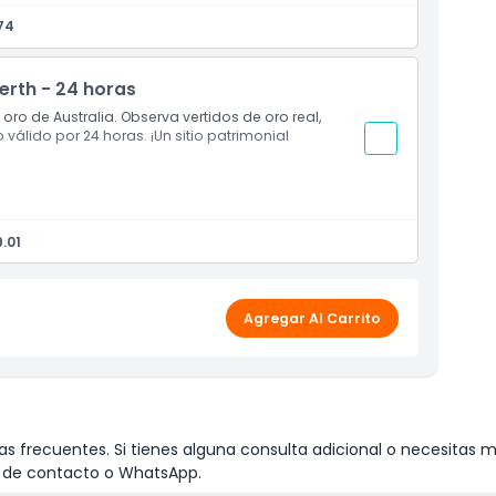
74
th y Kings Park
erth ​- 24 horas
de autobús disponibles
l oro de Australia. Observa vertidos de oro real,
álido por 24 horas. ¡Un sitio patrimonial
.01
Agregar Al Carrito
s frecuentes. Si tienes alguna consulta adicional o necesitas m
io de contacto o WhatsApp.