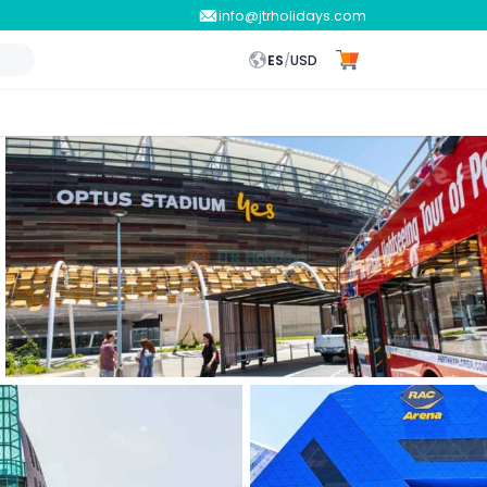
info@jtrholidays.com
ES
/
USD