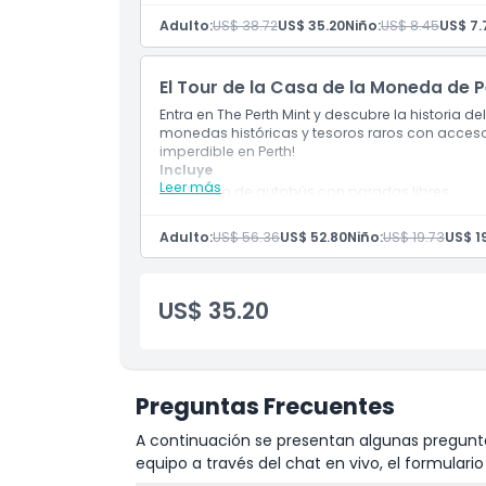
Recorrido de 2 horas por Perth y Kings Park
Adulto:
US$ 38.72
US$ 35.20
Niño:
US$ 8.45
US$ 7.
1 Boleto de autobús hop on hop off para Per
Cosas a Saber
Tour en autobús turístico
Boleto para el autobús turístico
El Tour de la Casa de la Moneda de P
Subidas y bajadas ilimitadas en las rutas 
Ubicación
Entra en The Perth Mint y descubre la historia de
monedas históricas y tesoros raros con acceso v
imperdible en Perth!
Cómo Canjear
Incluye
Leer más
Boleto de autobús con paradas libres
Entrada a: The Perth Mint
Política de Cancelación
Guía de habla inglesa
Adulto:
US$ 56.36
US$ 52.80
Niño:
US$ 19.73
US$ 19
US$ 35.20
Preguntas Frecuentes
A continuación se presentan algunas pregunta
equipo a través del chat en vivo, el formular