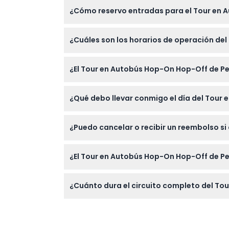
¿Cómo reservo entradas para el Tour en 
Puedes reservar fácilmente tus entradas en 
¿Cuáles son los horarios de operación de
reserva para asegurar tu lugar.
Los autobuses funcionan todos los días de 9:
¿El Tour en Autobús Hop-On Hop-Off de P
cambios — por favor confirma al momento 
¡Sí! Los bebés de 0 a 4 años viajan gratis (
¿Qué debo llevar conmigo el día del Tour
pagan tarifas regulares.
Lleva tu entrada o pulsera para facilitar el
¿Puedo cancelar o recibir un reembolso s
que no se permiten alimentos, bebidas, mas
Las entradas para este tour no son reembols
¿El Tour en Autobús Hop-On Hop-Off de Per
Sí, los autobuses son accesibles para sillas 
¿Cuánto dura el circuito completo del To
El recorrido completo alrededor de Perth y 
explorar.