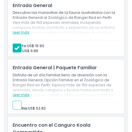
Entrada General
Cosas a Saber
Descubra las maravillas de la fauna australiana con la
Entrada General al Zoológico de Ranger Red en Perth.
Vea más de 150 especies animales, incluyendo
Ubicación
canguros, koalas, wombats y serpientes, en un entorno
Leer más
familiar. Con encuentros prácticos, áreas de picnic y
exposiciones educativas, es el día perfecto para
Política de Cancelación
familias, amigos y amantes de los animales de todas
Adulto:
US$ 16.90
las edades.
Niño:
US$ 9.86
Entrada General | Paquete Familiar
Disfruta de un día familiar lleno de diversión con la
Entrada General, Opción Familiar en el Zoológico de
Ranger Red en Perth. Explora más de 150 especies de
animales, desde canguros y koalas hasta wombats y
Leer más
serpientes, con encuentros interactivos para todas las
edades. Con áreas de picnic, exhibiciones educativas y
experiencias prácticas, es la aventura perfecta de vida
Familia:
US$ 52.82
silvestre para que las familias compartan juntas.
Encuentro con el Canguro Koala