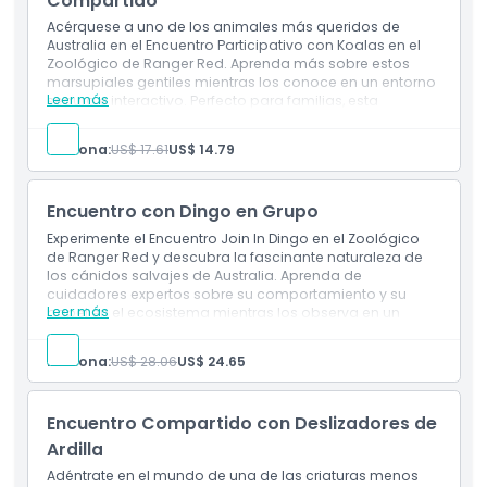
Compartido
Acérquese a uno de los animales más queridos de
Australia en el Encuentro Participativo con Koalas en el
Zoológico de Ranger Red. Aprenda más sobre estos
marsupiales gentiles mientras los conoce en un entorno
Leer más
seguro e interactivo. Perfecto para familias, esta
experiencia inolvidable ofrece tanto educación como la
alegría de ver koalas de cerca.
Persona:
US$ 17.61
US$ 14.79
Encuentro con Dingo en Grupo
Experimente el Encuentro Join In Dingo en el Zoológico
de Ranger Red y descubra la fascinante naturaleza de
los cánidos salvajes de Australia. Aprenda de
cuidadores expertos sobre su comportamiento y su
Leer más
papel en el ecosistema mientras los observa en un
entorno seguro. Un encuentro único que combina
educación con la oportunidad de ver dingos de cerca.
Persona:
US$ 28.06
US$ 24.65
Encuentro Compartido con Deslizadores de
Ardilla
Adéntrate en el mundo de una de las criaturas menos