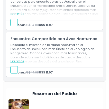
conocidas pero encantadoras de Australia en el
Encuentro con el Planificador Ardilla Join In. Observa su
naturaleza curiosa y juguetona mientras aprendes más
Leer más
sobre su hábitat y conservación. Esta experiencia es una
forma maravillosa de apreciar la diversidad de la fauna
nativa en el Zoológico de Ranger Red.
Persona:
US$ 14.08
US$ 11.97
Encuentro Compartido con Aves Nocturnas
Descubre el misterio de la fauna nocturna en el
Encuentro de Aves Nocturnas Únete en el Zoológico de
Ranger Red. Conoce aves nocturnas fascinantes,
aprende sobre sus habilidades de caza y descubre
Leer más
cómo prosperan después del anochecer. Una
experiencia educativa y atractiva que ofrece una visión
del mundo secreto de las especies nocturnas de
Persona:
US$ 14.08
US$ 11.97
Australia.
Resumen del Pedido