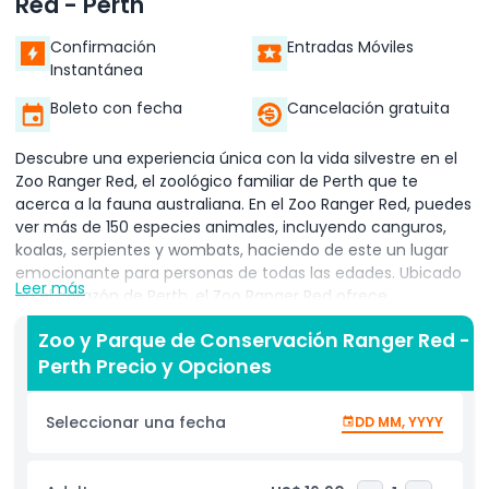
Red - Perth
Confirmación
Entradas Móviles
Instantánea
Boleto con fecha
Cancelación gratuita
Descubre una experiencia única con la vida silvestre en el
Zoo Ranger Red, el zoológico familiar de Perth que te
acerca a la fauna australiana. En el Zoo Ranger Red, puedes
ver más de 150 especies animales, incluyendo canguros,
koalas, serpientes y wombats, haciendo de este un lugar
emocionante para personas de todas las edades. Ubicado
Leer más
en el corazón de Perth, el Zoo Ranger Red ofrece
encuentros diarios con animales donde puedes alimentar
Zoo y Parque de Conservación Ranger Red -
canguros, conocer un wombat o sostener una pitón.
Perth Precio y Opciones
Este zoológico interactivo se centra en la participación
activa, siendo perfecto para familias, grupos escolares y
Seleccionar una fecha
DD MM, YYYY
amantes de los animales. El Zoo Ranger Red también se
enfoca en la conservación y educación animal, ayudando
a los visitantes a aprender sobre la fauna única de Australia