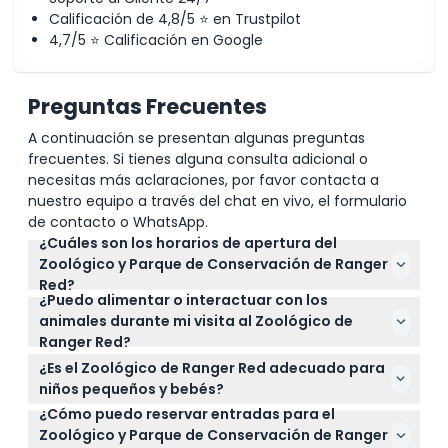
Calificación de 4,8/5 ⭐ en Trustpilot
4,7/5 ⭐ Calificación en Google
Preguntas Frecuentes
A continuación se presentan algunas preguntas
frecuentes. Si tienes alguna consulta adicional o
necesitas más aclaraciones, por favor contacta a
nuestro equipo a través del chat en vivo, el formulario
de contacto o WhatsApp.
¿Cuáles son los horarios de apertura del
Zoológico y Parque de Conservación de Ranger
Red?
¿Puedo alimentar o interactuar con los
El zoológico está abierto de 10:00 AM a 4:00 PM
animales durante mi visita al Zoológico de
entre semana, y de 9:00 AM a 5:00 PM los fines de
Ranger Red?
semana y festivos (sujeto a cambios — por favor
Sí, los visitantes pueden alimentar a mano a los
confirme al momento de la reserva).
¿Es el Zoológico de Ranger Red adecuado para
animales, sostener serpientes, acariciar bettongs
niños pequeños y bebés?
rufo y disfrutar de otras experiencias interactivas
¿Cómo puedo reservar entradas para el
Los niños de 0 a 15 años deben estar acompañados
con los animales, pero alimentar solo está
Zoológico y Parque de Conservación de Ranger
por un adulto que pague, y los niños menores de 3
permitido con permiso del personal.