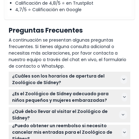
Calificación de 4,8/5 ⭐ en Trustpilot
4,7/5 ⭐ Calificación en Google
Preguntas Frecuentes
A continuación se presentan algunas preguntas
frecuentes. Si tienes alguna consulta adicional o
necesitas más aclaraciones, por favor contacta a
nuestro equipo a través del chat en vivo, el formulario
de contacto o WhatsApp.
¿Cuáles son los horarios de apertura del
Zoológico de Sídney?
El Zoológico de Sídney está abierto todos los días
¿Es el Zoológico de Sídney adecuado para
de 9:00 AM a 5:00 PM. Puedes verificar la
niños pequeños y mujeres embarazadas?
disponibilidad y reservar tus entradas en línea aquí
Los niños de 0 a 2 años entran gratis, pero no se
en este sitio web. (sujeto a cambios — por favor
¿Qué debo llevar al visitar el Zoológico de
recomienda el zoológico para mujeres
confirma al momento de la reserva)
Sídney?
embarazadas o niños muy pequeños debido a las
¿Puedo obtener un reembolso si necesito
Dado que el zoológico es mayormente al aire libre,
caminatas y la naturaleza al aire libre de la
cancelar mis entradas para el Zoológico de
usa zapatos cómodos para caminar, lleva
experiencia.
Sídney?