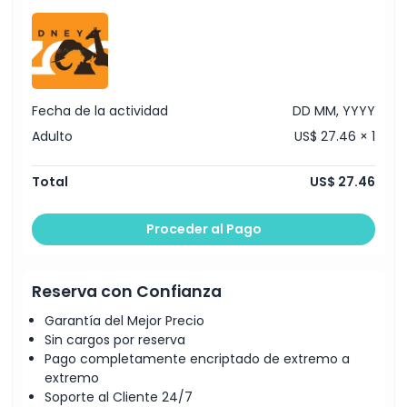
Exclusiones
No Adecuado Para
Fecha de la actividad
DD MM, YYYY
Horario de Apertura
Adulto
US$ 27.46 × 1
Cosas a Saber
Total
US$ 27.46
Proceder al Pago
Ubicación
Política de Cancelación
Reserva con Confianza
Garantía del Mejor Precio
Sin cargos por reserva
Pago completamente encriptado de extremo a
extremo
Soporte al Cliente 24/7