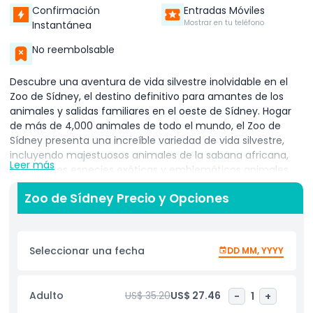
Confirmación
Entradas Móviles
Mostrar en tu teléfono
Instantánea
No reembolsable
Descubre una aventura de vida silvestre inolvidable en el
Zoo de Sídney, el destino definitivo para amantes de los
animales y salidas familiares en el oeste de Sídney. Hogar
de más de 4,000 animales de todo el mundo, el Zoo de
Sídney presenta una increíble variedad de vida silvestre,
incluyendo majestuosos animales de la sabana africana,
Leer más
fascinantes especies exóticas y emblemáticos animales
nativos australianos. Los visitantes pueden explorar una
Zoo de Sídney Precio y Opciones
amplia gama de hábitats inmersivos diseñados para imitar
de cerca los entornos naturales de los animales, ofreciendo
una experiencia cercana y personal que es tanto educativa
como emocionante. Con charlas atractivas de cuidadores,
Seleccionar una fecha
DD MM, YYYY
encuentros prácticos con animales y exhibiciones
informativas, el Zoo de Sídney ofrece un día enriquecedor
para personas de todas las edades. Ubicado en el corazón
Adulto
US$ 35.20
US$ 27.46
-
1
+
del oeste de Sídney, esta moderna instalación de clase