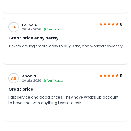
5
Felipe A.
FA
26 abr 2026
Verificado
Great price easy peasy
Tickets are legitimate, easy to buy, safe, and worked flawlessly
5
Anon N.
AN
26 abr 2026
Verificado
Great price
Fast service and good prices. They have what’s up account
to have chat with anything I want to ask.