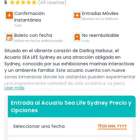
5
(46 reseñas)
Confirmación
Entradas Móviles
Mostrar en tu teléfono
Instantánea
nulo
Boleto con fecha
No reembolsable
Válido en fecha seleccionada
nulo
Situado en el vibrante corazón de Darling Harbour, el
Acuario SEA LIFE Sydney es una atracción obligada en
Sydney, conocido por sus exhibiciones marinas interactivas
y un ambiente familiar. Este acuario cuenta con nueve
zonas inmersivas donde los visitantes pueden experimentar
una impresionante variedad de vida oceánica. La pieza
Leer más
central es la exhibición del Gran Arrecife de Coral más
grande del mundo, que muestra corales coloridos y
Entrada al Acuario Sea Life Sydney Precio y
criaturas marinas vibrantes en un entorno dinámico y
Opciones
realista. En el Acuario SEA LIFE Sydney, descubre tiburones
elegantes, mantarrayas, caballitos de mar delicados y
cientos de peces tropicales nadando por túneles
Seleccionar una fecha
DD MM, YYYY
submarinos que ofrecen una experiencia única de
recorrido a pie bajo las olas. La Expedición de los Pingüinos