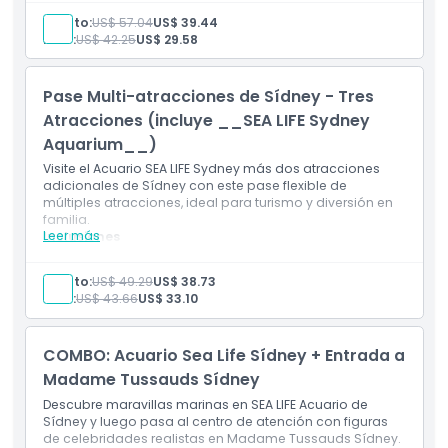
Entrada a una atracción adicional de Sídney de su
Adulto:
US$ 57.04
US$ 39.44
elección
Niño:
US$ 42.25
US$ 29.58
Elija entre Madame Tussauds Sídney, Sydney Tower
Eye o Zoológico WILD LIFE Sídney
Visita flexible a la segunda atracción dentro de los
Pase Multi-atracciones de Sídney - Tres
30 días posteriores a la entrada a SEA LIFE
Boleto combinado de atracciones conveniente en
Atracciones (incluye __SEA LIFE Sydney
Sídney
Aquarium__)
Visite el Acuario SEA LIFE Sydney más dos atracciones
adicionales de Sídney con este pase flexible de
múltiples atracciones, ideal para turismo y diversión en
familia.
Leer más
Inclusiones
Entrada al Acuario SEA LIFE Sídney
Entrada a dos atracciones adicionales de Sídney
Adulto:
US$ 49.29
US$ 38.73
Elija entre Madame Tussauds Sídney, Sydney Tower
Niño:
US$ 43.66
US$ 33.10
Eye y WILD LIFE Sydney Zoo
Visitas flexibles a atracciones dentro de los 60 días
posteriores a la entrada a SEA LIFE
COMBO: Acuario Sea Life Sídney + Entrada a
Pase combinado de turismo en Sídney para
familias, parejas y visitantes
Madame Tussauds Sídney
Descubre maravillas marinas en SEA LIFE Acuario de
Sídney y luego pasa al centro de atención con figuras
de celebridades realistas en Madame Tussauds Sídney.