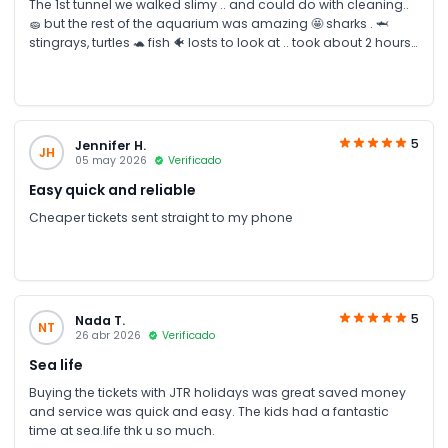
The 1st tunnel we walked slimy .. and could do with cleaning..
🧽 but the rest of the aquarium was amazing 🤩 sharks . 🦈
stingrays, turtles 🐢 fish 🐠 losts to look at .. took about 2 hours
to walk through the aquarium worth the money..
5
Jennifer H.
JH
05 may 2026
Verificado
Easy quick and reliable
Cheaper tickets sent straight to my phone
5
Nada T.
NT
26 abr 2026
Verificado
Sea life
Buying the tickets with JTR holidays was great saved money
and service was quick and easy. The kids had a fantastic
time at sea.life thk u so much.