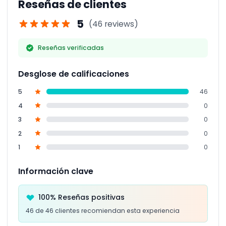
Reseñas de clientes
relajada.
5
(46 reviews)
Reseñas verificadas
Desglose de calificaciones
5
46
4
0
3
0
2
0
1
0
Información clave
100% Reseñas positivas
46 de 46 clientes recomiendan esta experiencia