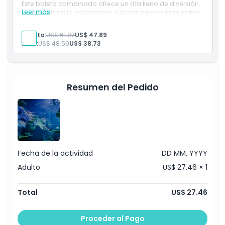
Este boleto combinado ofrece un día lleno de diversión
Leer más
que combina la exploración submarina con encuentros
inolvidables con estrellas.
Incluye
Adulto:
US$ 61.97
US$ 47.89
Boleto combinado de entrada a SEA LIFE Acuario de
Niño:
US$ 48.59
US$ 38.73
Sídney y Madame Tussauds Sídney
Acceso a diversas exhibiciones marinas y figuras de
cera de celebridades
Resumen del Pedido
Fecha de la actividad
DD MM, YYYY
Adulto
US$ 27.46 × 1
Total
US$ 27.46
Proceder al Pago