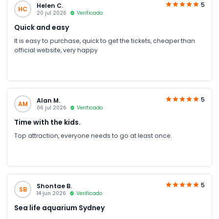
5
Helen C.
HC
20 jul 2026
Verificado
Quick and easy
It is easy to purchase, quick to get the tickets, cheaper than
official website, very happy
5
Alan M.
AM
06 jul 2026
Verificado
Time with the kids.
Top attraction, everyone needs to go at least once.
5
Shontae B.
SB
14 jun 2026
Verificado
Sea life aquarium Sydney