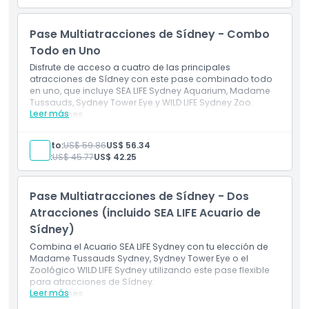
Entrada para la tarde en día pico
Entrada flexible desde el mediodía para una visita
sin estrés
Pase Multiatracciones de Sídney - Combo
Acceso a todas las exhibiciones marinas principales
Instalaciones accesibles para sillas de ruedas
Todo en Uno
Disfrute de acceso a cuatro de las principales
atracciones de Sídney con este pase combinado todo
en uno, que incluye SEA LIFE Sydney Aquarium, Madame
Tussauds, Sydney Tower Eye y WILD LIFE Sydney Zoo.
Leer más
Inclusiones
Entrada al Acuario SEA LIFE Sydney
Entrada a Madame Tussauds Sydney
Adulto:
US$ 59.86
US$ 56.34
Acceso a Sydney Tower Eye
Niño:
US$ 45.77
US$ 42.25
Entrada al Zoológico WILD LIFE Sydney
Visitas flexibles a las atracciones dentro de los 60
días posteriores a la entrada a SEA LIFE
Pase Multiatracciones de Sídney - Dos
Pase de múltiples atracciones para turismo en
Sydney ideal para familias y turistas
Atracciones (incluido SEA LIFE Acuario de
Sídney)
Combina el Acuario SEA LIFE Sydney con tu elección de
Madame Tussauds Sydney, Sydney Tower Eye o el
Zoológico WILD LIFE Sydney utilizando este pase flexible
para atracciones de Sídney.
Leer más
Inclusiones
Entrada al Acuario SEA LIFE Sídney