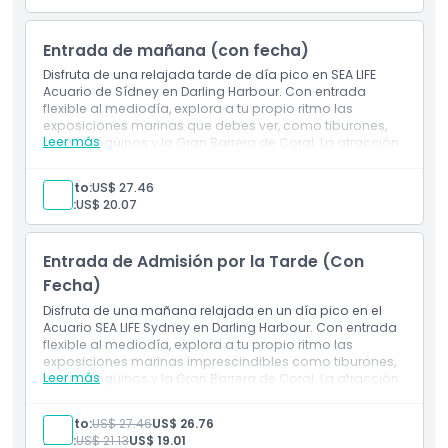
día)
Un pase Digi Photo (acceso a 8 fotos digitales)
Entrada de mañana (con fecha)
Exclusiones
Disfruta de una relajada tarde de día pico en SEA LIFE
Acuario de Sídney en Darling Harbour. Con entrada
No Adecuado Para
flexible al mediodía, explora a tu propio ritmo las
exposiciones marinas que debes ver, como tiburones,
Leer más
rayas, pingüinos y la Gran Barrera de Coral. La atracción
es totalmente accesible para visitantes en sillas de
Horario de Apertura
ruedas.
Adulto:
US$ 27.46
Inclusiones
Niño:
US$ 20.07
Entrada para la tarde en día pico
Cosas a Saber
Entrada flexible desde el mediodía para una visita
sin estrés
Entrada de Admisión por la Tarde (Con
Acceso a todas las exhibiciones marinas principales
Ubicación
Instalaciones accesibles para sillas de ruedas
Fecha)
Disfruta de una mañana relajada en un día pico en el
Acuario SEA LIFE Sydney en Darling Harbour. Con entrada
Cómo Llegar
flexible al mediodía, explora a tu propio ritmo las
exposiciones marinas imprescindibles como tiburones,
Leer más
rayas, pingüinos y la Gran Barrera de Coral. La atracción
Política de Cancelación
es completamente accesible para sillas de ruedas para
todos los visitantes.
Adulto:
US$ 27.46
US$ 26.76
Inclusiones
Niño:
US$ 21.13
US$ 19.01