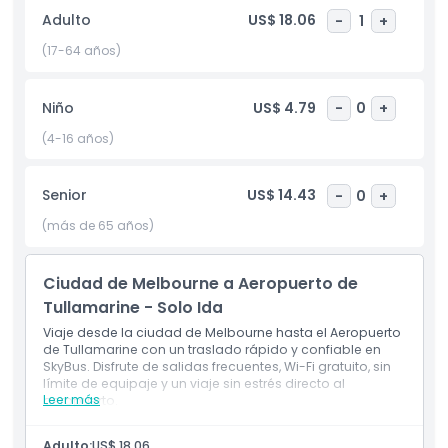
traslado gratuito a hoteles en ocho ubicaciones principales
Adulto
US$ 18.06
-
1
+
del centro de Melbourne. Esta conexión sin inconvenientes
te ayuda a llegar a tu alojamiento sin la molestia de buscar
(17-64 años)
transporte adicional. SkyBus opera las 24 horas del día, los 7
días de la semana, con salidas cada 10 minutos desde el
Niño
US$ 4.79
-
0
+
Aeropuerto Tullamarine. Con salidas frecuentes, servicio
confiable y precios competitivos, SkyBus es una de las
(4-16 años)
formas más convenientes y asequibles de viajar a la
Ciudad de Melbourne. Elige SkyBus Melbourne City Express
Senior
US$ 14.43
-
0
+
para un traslado confiable desde el aeropuerto y comienza
tu experiencia en Melbourne de manera fácil.
(más de 65 años)
Ciudad de Melbourne a Aeropuerto de
Aspectos Destacados
Tullamarine - Solo Ida
Viaje desde la ciudad de Melbourne hasta el Aeropuerto
Inclusiones
de Tullamarine con un traslado rápido y confiable en
SkyBus. Disfrute de salidas frecuentes, Wi-Fi gratuito, sin
límite de equipaje y un viaje sin estrés directo al
Política para Niños y Adultos
Leer más
aeropuerto.
Incluye
Traslados entre el Aeropuerto Melbourne Tullamarine
Adulto:
US$ 18.06