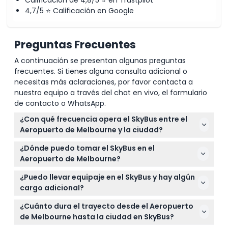
4,7/5 ⭐ Calificación en Google
Preguntas Frecuentes
A continuación se presentan algunas preguntas
frecuentes. Si tienes alguna consulta adicional o
necesitas más aclaraciones, por favor contacta a
nuestro equipo a través del chat en vivo, el formulario
de contacto o WhatsApp.
¿Con qué frecuencia opera el SkyBus entre el
Aeropuerto de Melbourne y la ciudad?
El SkyBus sale cada 10 minutos durante las horas
¿Dónde puedo tomar el SkyBus en el
pico (de 7:00 a. m. a 7:00 p. m.) y cada 15 minutos
Aeropuerto de Melbourne?
fuera de esos horarios, funcionando diariamente
Puede tomar el SkyBus en los Terminales 1, 3 y 4 del
de 4:00 a. m. a 1:00 a. m. (sujeto a cambios — por
¿Puedo llevar equipaje en el SkyBus y hay algún
Aeropuerto de Tullamarine de Melbourne.
favor confirme al momento de la reserva).
cargo adicional?
Simplemente busque los letreros que indican los
Sí, llevar equipaje a bordo es gratuito sin cargos
puntos de recogida del SkyBus.
¿Cuánto dura el trayecto desde el Aeropuerto
adicionales, lo que facilita viajar con sus maletas
de Melbourne hasta la ciudad en SkyBus?
hacia y desde el aeropuerto.