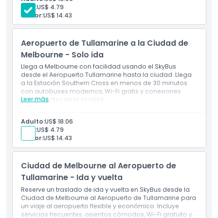
Horario de Apertura
y la ciudad de Melbourne
Niño:
US$ 4.79
WiFi GRATIS a bordo
Senior:
US$ 14.43
Cosas a Saber
Aeropuerto de Tullamarine a la Ciudad de
Melbourne - Solo ida
Punto de Inicio y Fin
Llega a Melbourne con facilidad usando el SkyBus
desde el Aeropuerto Tullamarine hasta la ciudad. Llega
a la Estación Southern Cross en menos de 30 minutos
Política de Cancelación
con autobuses modernos, Wi-Fi gratis y conexiones
Leer más
convenientes en la ciudad.
Incluye
Traslados entre el Aeropuerto Tullamarine de
Adulto:
US$ 18.06
Melbourne y el centro de Melbourne
Niño:
US$ 4.79
WiFi GRATIS a bordo
Senior:
US$ 14.43
Ciudad de Melbourne al Aeropuerto de
Tullamarine - Ida y vuelta
Reserve un traslado de ida y vuelta en SkyBus desde la
Ciudad de Melbourne al Aeropuerto de Tullamarine para
un viaje al aeropuerto flexible y económico. Incluye
servicios frecuentes, asientos cómodos, Wi-Fi gratuito y