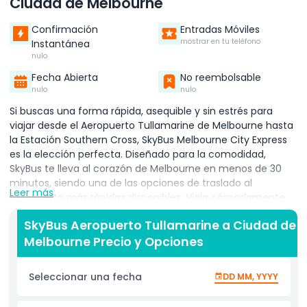
Ciudad de Melbourne
Confirmación
Entradas Móviles
mostrar en tu teléfono
Instantánea
nulo
Fecha Abierta
No reembolsable
nulo
nulo
Si buscas una forma rápida, asequible y sin estrés para
viajar desde el Aeropuerto Tullamarine de Melbourne hasta
la Estación Southern Cross, SkyBus Melbourne City Express
es la elección perfecta. Diseñado para la comodidad,
SkyBus te lleva al corazón de Melbourne en menos de 30
minutos, siendo una de las opciones de traslado al
Leer más
aeropuerto más rápidas disponibles. Viaja cómodamente
en autobuses modernos y espaciosos equipados con Wi-Fi
SkyBus Aeropuerto Tullamarine a Ciudad de
gratuito, que te permiten mantenerte conectado,
Melbourne Precio y Opciones
planificar tu viaje o simplemente relajarte después de tu
vuelo. Ya sea que visites Melbourne por negocios o por
placer, SkyBus ofrece un viaje suave y agradable desde el
Seleccionar una fecha
DD MM, YYYY
aeropuerto hasta la ciudad. Al llegar a la Estación Southern
Cross, SkyBus facilita aún más tu viaje con un servicio de