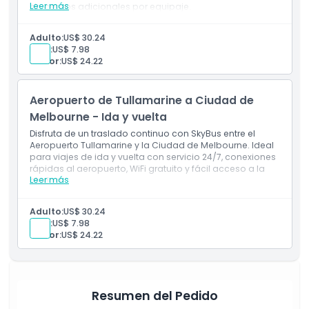
Leer más
sin cargos adicionales por equipaje.
Incluye
Traslados entre el Aeropuerto Tullamarine de
Adulto:
US$ 30.24
Melbourne y la Ciudad de Melbourne
Niño:
US$ 7.98
WiFi GRATIS a bordo
Senior:
US$ 24.22
Aeropuerto de Tullamarine a Ciudad de
Melbourne - Ida y vuelta
Disfruta de un traslado continuo con SkyBus entre el
Aeropuerto Tullamarine y la Ciudad de Melbourne. Ideal
para viajes de ida y vuelta con servicio 24/7, conexiones
rápidas al aeropuerto, WiFi gratuito y fácil acceso a la
Leer más
ciudad.
Incluye
Traslados entre el Aeropuerto Tullamarine de
Adulto:
US$ 30.24
Melbourne y la Ciudad de Melbourne
Niño:
US$ 7.98
WiFi GRATUITO a bordo
Senior:
US$ 24.22
Resumen del Pedido