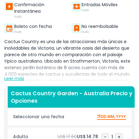
Confirmación
Entradas Móviles
nulo
Instantánea
nulo
Boleto con fecha
No reembolsable
nulo
nulo
Cactus Country es una de las atracciones más únicas e
inolvidables de Victoria, un vibrante oasis del desierto que
parece de otro mundo en comparación con el paisaje
típico australiano. Ubicado en Strathmerton, Victoria, este
extenso jardín botánico de 8 acres cuenta con más de
4,000 especies de cactus y suculentas de todo el mundo.
Leer más
Pasea por senderos desérticos tematizados inspirados en
Norteamérica, Sudamérica y África, cada uno mostrando la
Cactus Country Garden - Australia Precio y
belleza, diversidad y resistencia de las plantas de clima
Opciones
árido. Ya sea que seas un amante de las plantas, un viajero
curioso o simplemente busques una excursión divertida,
Cactus Country ofrece una experiencia atractiva y
Seleccionar una fecha
DD MM, YYYY
educativa para todas las edades. Este destino altamente
valorado en Victoria también es favorito entre fotógrafos y
usuarios de Instagram. El jardín está lleno de formas
Adulto
US$ 17.60
US$ 14.78
-
1
+