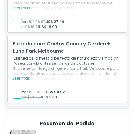
interactivas en el Museo Scienceworks en Melbourne,
Leer más
diversión para todas las edades.
No Adecuado Para
Incluye
Descubre plantas del desierto y diversión científica
Adulto:
US$ 28.87
US$ 27.46
práctica.
Niño:
US$ 18.31
US$ 16.90
Horario de Apertura
Gran combinación para familias y mentes curiosas.
Entrada para Cactus Country Garden +
Cosas a Saber
Luna Park Melbourne
¡Disfruta de la mezcla perfecta de naturaleza y emoción!
Ubicación
Pasea por vibrantes senderos de cactus en
Strathmerton, luego dirígete a Luna Park Melbourne para
disfrutar de atracciones clásicas y diversión familiar en
Leer más
el parque de diversiones.
Política de Cancelación
Incluye
Paseo por jardines de cactus y luego disfruta de las
Adulto:
US$ 56.32
US$ 54.92
atracciones en Luna Park.
Niño:
US$ 38.72
US$ 37.31
Una divertida mezcla de naturaleza y diversión.
Resumen del Pedido