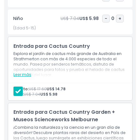
audaces, flores vibrantes y fondos dramáticos perfectos
para tomar fotos inolvidables. Después de explorar, haz una
pausa en el café del lugar y disfruta de delicias inspiradas
Niño
US$ 7.04
US$ 5.98
-
0
+
en el cactus como pastel de cactus y helado de cactus. El
café también ofrece bebidas refrescantes y espacios
(Edad 5-15)
sombreados para relajarte. Ya sea que busques una salida
familiar única, un lugar escénico para fotografía o un
Entrada para Cactus Country
paseo tranquilo rodeado de plantas raras, Cactus Country
es un destino imprescindible que resalta la belleza de los
Explora el jardín de cactus más grande de Australia en
paisajes desérticos en el corazón de Australia.
Strathmerton con más de 4.000 especies de todo el
mundo. Pasea por senderos temáticos, disfruta de
oportunidades para fotos y prueba el helado de cactus
Leer más
en el café del lugar.
Aspectos Destacados
Inclusiones
Explora más de 4.000 cactus en senderos desérticos
Adulto:
US$ 17.60
US$ 14.78
temáticos.
Niño:
US$ 7.04
US$ 5.98
Disfruta de puntos para fotografías y delicias
Inclusiones
temáticas de cactus.
Entrada para Cactus Country Garden +
Política para Niños y Adultos
Museos Scienceworks Melbourne
¡Combina la naturaleza y la ciencia en un gran día de
diversión! Descubre plantas raras del desierto en País de
Exclusiones
los Cactus, luego sumérgete en exhibiciones científicas