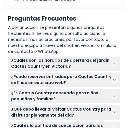
Preguntas Frecuentes
A continuación se presentan algunas preguntas
frecuentes. Si tienes alguna consulta adicional o
necesitas más aclaraciones, por favor contacta a
nuestro equipo a través del chat en vivo, el formulario
de contacto o WhatsApp.
¿Cuáles son los horarios de apertura del jardín
Cactus Country en Victoria?
Cactus Country está abierto de miércoles a
¿Puedo reservar entradas para Cactus Country
domingo de 10:00 a.m. a 5:00 p.m. y está cerrado el
en línea en este sitio web?
día de Navidad y el Boxing Day (sujeto a cambios —
Sí, puede reservar cómodamente sus entradas
por favor confirme al momento de la reserva).
¿Es Cactus Country adecuado para niños
para Cactus Country en línea aquí mismo,
pequeños y familias?
asegurando su visita con anticipación.
Se reciben niños de 5 a 15 años y reciben una
¿Qué debo llevar al visitar Cactus Country para
actividad de jardín con su entrada, mientras que
disfrutar plenamente del día?
los bebés menores de 4 años entran gratis. Sin
Lleve zapatos cómodos para caminar, protección
embargo, los niños muy pequeños, mujeres
¿Cuál es la política de cancelación para las