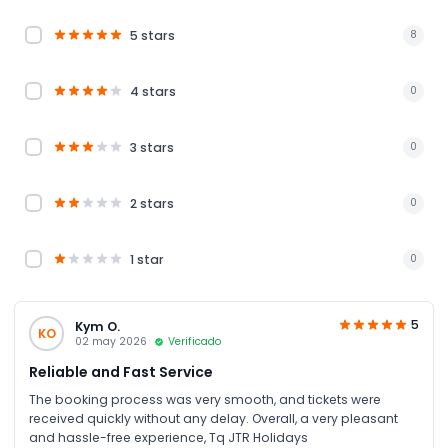
5 stars
8
4 stars
0
3 stars
0
2 stars
0
1 star
0
5
Kym O.
KO
02 may 2026
Verificado
Reliable and Fast Service
The booking process was very smooth, and tickets were
received quickly without any delay. Overall, a very pleasant
and hassle-free experience, Tq JTR Holidays