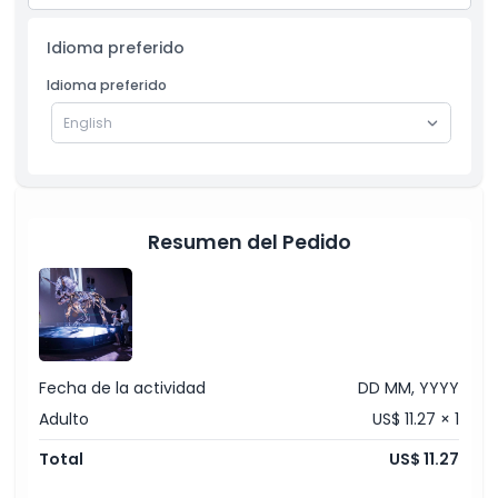
Melbourne y luego visita Cactus Country.
Cómo Canjear
Una mezcla única de cultura urbana y
Idioma preferido
impresionantes paisajes desérticos.
Idioma preferido
Política de Cancelación
Resumen del Pedido
Fecha de la actividad
DD MM, YYYY
Adulto
US$ 11.27 × 1
Total
US$ 11.27