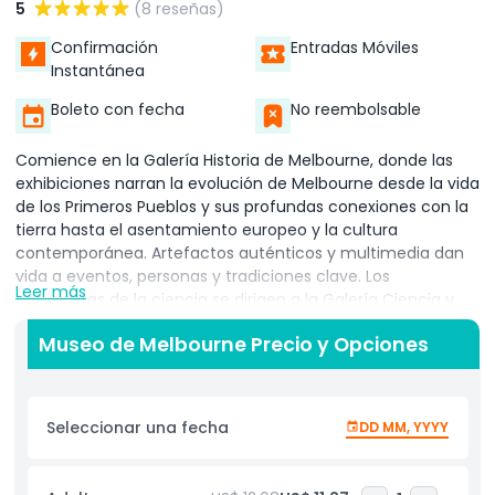
5
(8 reseñas)
Confirmación
Entradas Móviles
Instantánea
Boleto con fecha
No reembolsable
Comience en la Galería Historia de Melbourne, donde las
exhibiciones narran la evolución de Melbourne desde la vida
de los Primeros Pueblos y sus profundas conexiones con la
tierra hasta el asentamiento europeo y la cultura
contemporánea. Artefactos auténticos y multimedia dan
vida a eventos, personas y tradiciones clave. Los
Leer más
entusiastas de la ciencia se dirigen a la Galería Ciencia y
Vida con seis exhibiciones dinámicas: 600 Millones de Años,
Museo de Melbourne Precio y Opciones
Tierra Dinámica, Bichos Vivos, Vida Marina, Paseo de
Dinosaurios y Salvaje: Animales Asombrosos en un Mundo
Cambiante. Estos ambientes prácticos despiertan la
curiosidad de todas las edades, haciendo que las entradas
Seleccionar una fecha
DD MM, YYYY
para el Museo de Melbourne sean una opción destacada
para familias.​ Un verdadero punto destacado es el Centro
Cultural Aborigen Bunjilaka, co-creado con los Propietarios