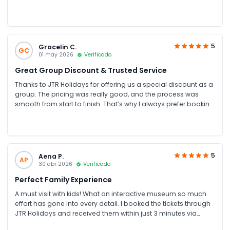
5
Gracelin C.
GC
01 may 2026
Verificado
Great Group Discount & Trusted Service
Thanks to JTR Holidays for offering us a special discount as a
group. The pricing was really good, and the process was
smooth from start to finish. That’s why I always prefer booking
through JTR Holidays—they consistently provide great deals
and pleasant surprises.
5
Aena P.
AP
30 abr 2026
Verificado
Perfect Family Experience
A must visit with kids! What an interactive museum so much
effort has gone into every detail. I booked the tickets through
JTR Holidays and received them within just 3 minutes via
WhatsApp and email. I’ve been using this website for almost