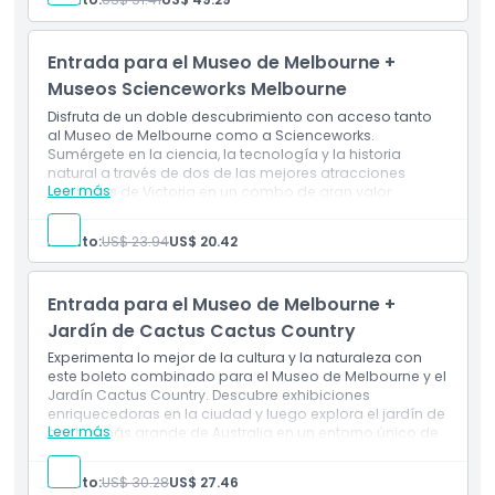
atracciones clásicas en Luna Park.
Inclusiones
Un día lleno de diversión que combina aprendizaje y
emociones para toda la familia.
Entrada para el Museo de Melbourne +
Museos Scienceworks Melbourne
Política para Niños y Adultos
Disfruta de un doble descubrimiento con acceso tanto
al Museo de Melbourne como a Scienceworks.
Exclusiones
Sumérgete en la ciencia, la tecnología y la historia
natural a través de dos de las mejores atracciones
Leer más
familiares de Victoria en un combo de gran valor.
Inclusiones
No Adecuado Para
Visita dos atracciones principales: Museo de
Adulto:
US$ 23.94
US$ 20.42
Melbourne y Scienceworks.
Aprende mediante exposiciones atractivas de
Horario de Apertura
ciencia, historia y tecnología.
Entrada para el Museo de Melbourne +
Jardín de Cactus Cactus Country
Cosas a Saber
Experimenta lo mejor de la cultura y la naturaleza con
este boleto combinado para el Museo de Melbourne y el
Jardín Cactus Country. Descubre exhibiciones
Ubicación
enriquecedoras en la ciudad y luego explora el jardín de
Leer más
cactus más grande de Australia en un entorno único de
desierto.
Cómo Llegar
Incluye
Adulto:
US$ 30.28
US$ 27.46
Explora las ricas exhibiciones del Museo de