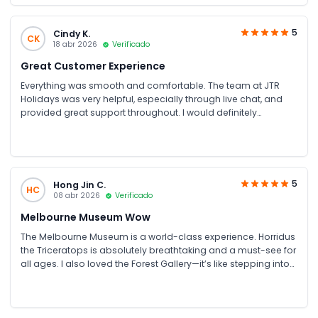
5
Cindy K.
CK
18 abr 2026
Verificado
Great Customer Experience
Everything was smooth and comfortable. The team at JTR
Holidays was very helpful, especially through live chat, and
provided great support throughout. I would definitely
recommend booking through JTR Holidays.
5
Hong Jin C.
HC
08 abr 2026
Verificado
Melbourne Museum Wow
The Melbourne Museum is a world-class experience. Horridus
the Triceratops is absolutely breathtaking and a must-see for
all ages. I also loved the Forest Gallery—it’s like stepping into
a real rainforest right in the middle of the city. The exhibits are
modern, interactive, and beautifully laid out. Whether you’re a
history buff or just looking for a cool way to spend an
afternoon, this place is 10/10.