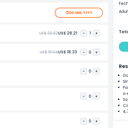
Fech
Adul
DD MM, YYYY
Tota
US$ 29.62
US$ 28.21
-
1
+
US$ 19.04
US$ 18.33
-
0
+
Res
-
0
+
Ga
Si
Pa
a 
-
0
+
So
Ca
4,
-
0
+