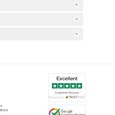
ferida y se mostrará la disponibilidad
tu reserva te convengan antes de comprar.
ia, sesiones interactivas de alimentación y
os
tinos