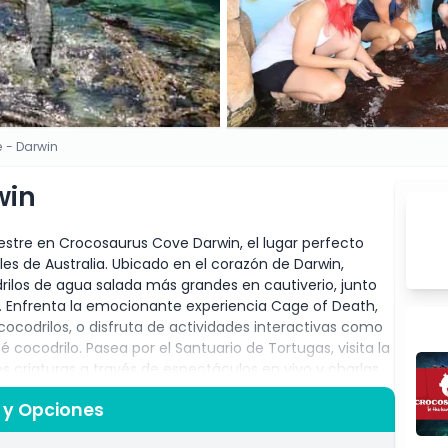
 - Darwin
win
vestre en Crocosaurus Cove Darwin, el lugar perfecto
iles de Australia. Ubicado en el corazón de Darwin,
ilos de agua salada más grandes en cautiverio, junto
. Enfrenta la emocionante experiencia Cage of Death,
codrilos, o disfruta de actividades interactivas como
 cocodrilo. Pasea por el Santuario de Tortugas, visita la
s criaturas a través de espectáculos en vivo y charlas
periencias divertidas y educativas para todas las
 y Opciones
ble para los amantes de la vida silvestre. Ya seas un
onante, ¡Crocosaurus Cove tiene algo inolvidable para