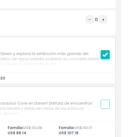
-
0
+
arwin y explora la exhibición más grande del
drilos de agua salada, sostiene un cocodrilo bebé
a salvaje durante todo el día.
.33
cosaurus Cove en Darwin! Disfruta de encuentros
 la familia y vistas de cerca de los icónicos
 divertido.
Familia:
US$ 92.38
Familia:
US$ 110.71
US$ 88.14
US$ 107.18