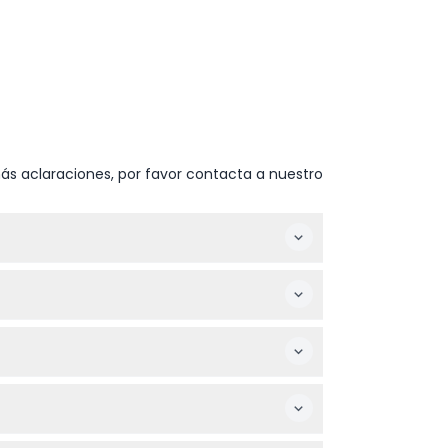
ás aclaraciones, por favor contacta a nuestro
to a cambios — por favor confirme al
cocodrilos, además de otros encuentros
racción familiar con entradas disponibles
de baño para mayor comodidad.