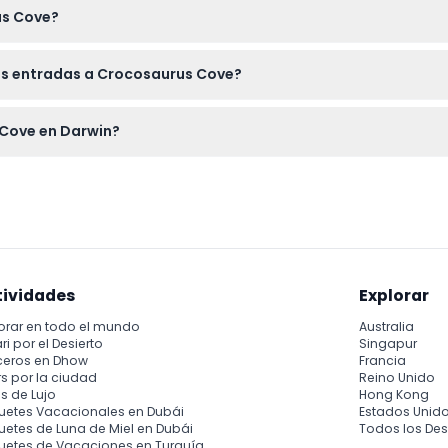
us Cove?
ínea aquí mismo en este sitio web; solo selecciona la fecha pre
las entradas a Crocosaurus Cove?
pueden cancelar, así que asegúrate de que la fecha y hora de 
 Cove en Darwin?
alvaje con los cocodrilos de agua salada más grandes de Austral
ambiente seguro y familiar.
tividades
Explorar
orar en todo el mundo
Australia
ri por el Desierto
Singapur
ceros en Dhow
Francia
s por la ciudad
Reino Unido
s de Lujo
Hong Kong
uetes Vacacionales en Dubái
Estados Unid
etes de Luna de Miel en Dubái
Todos los Des
uetes de Vacaciones en Turquía