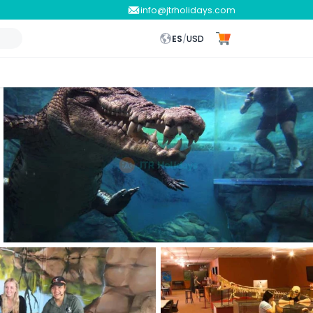
info@jtrholidays.com
ES
/
USD