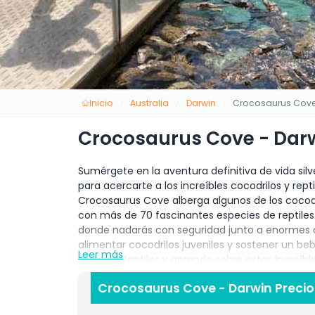
Inicio
Australia
Darwin
Crocosaurus Cove
Crocosaurus Cove - Dar
Sumérgete en la aventura definitiva de vida sil
para acercarte a los increíbles cocodrilos y rept
Crocosaurus Cove alberga algunos de los cocodr
con más de 70 fascinantes especies de reptiles
donde nadarás con seguridad junto a enormes co
alimentar cocodrilos juveniles y sostener un bebé
Leer más
Casa de Reptiles y aprende sobre estas increíble
de expertos. Crocosaurus Cove Darwin ofrece ex
Crocosaurus Cove - Darwin Precio
edades, convirtiéndolo en un destino imprescindi
aventurero o una familia buscando un día emoci