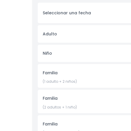
todos!
Seleccionar una fecha
Aspectos Destacados
Adulto
Inclusiones
Niño
Política para Niños y Adultos
Horario de Apertura
Familia
(1 adulto + 2 niños)
Cosas a Saber
Familia
Ubicación
(2 adultos + 1 niño)
Política de Cancelación
Familia