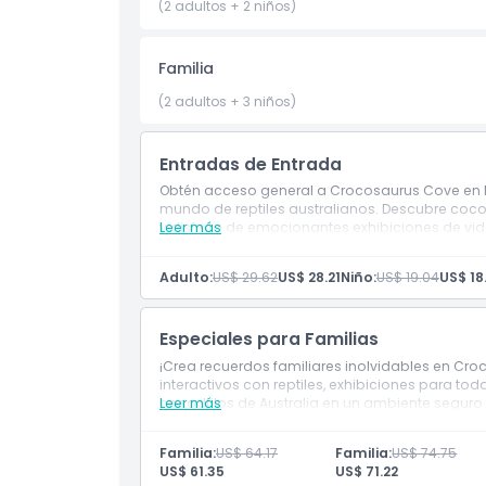
(2 adultos + 2 niños)
Familia
(2 adultos + 3 niños)
Entradas de Entrada
Obtén acceso general a Crocosaurus Cove en D
mundo de reptiles australianos. Descubre coco
y disfruta de emocionantes exhibiciones de vid
Leer más
Adulto:
US$ 29.62
US$ 28.21
Niño:
US$ 19.04
US$ 18
Especiales para Familias
¡Crea recuerdos familiares inolvidables en Cro
interactivos con reptiles, exhibiciones para toda
cocodrilos de Australia en un ambiente seguro y
Leer más
Familia:
US$ 64.17
Familia:
US$ 74.75
US$ 61.35
US$ 71.22