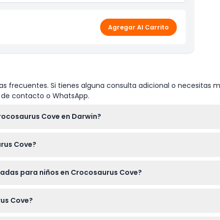
Agregar Al Carrito
s frecuentes. Si tienes alguna consulta adicional o necesitas m
io de contacto o WhatsApp.
Crocosaurus Cove en Darwin?
s de 9:00 AM a 6:00 PM, con última entrada a las 5:00 PM (suje
urus Cove?
Jaula de la Muerte' donde buceas de forma segura con grandes 
tradas para niños en Crocosaurus Cove?
bé.
ras que los de 4 a 15 años necesitan un boleto infantil. Es una at
rus Cove?
icas como nadar con cocodrilos, se recomienda traer tu traje 