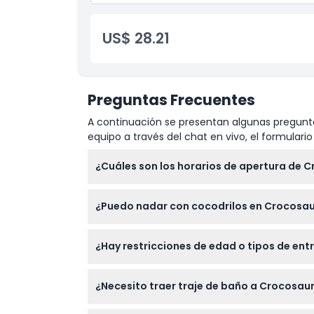
US$ 28.21
Preguntas Frecuentes
A continuación se presentan algunas pregunta
equipo a través del chat en vivo, el formular
¿Cuáles son los horarios de apertura de 
Crocosaurus Cove está abierto todos los día
¿Puedo nadar con cocodrilos en Crocosa
momento de la reserva).
¡Sí! Puedes experimentar la emocionante '
¿Hay restricciones de edad o tipos de en
interactivos como sostener un cocodrilo be
Los niños de 0 a 3 años entran gratis, mient
¿Necesito traer traje de baño a Crocosau
para diferentes grupos de edad.
Si planeas participar en actividades acuát