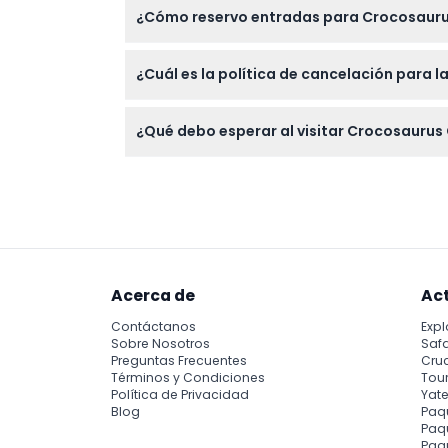
¿Cómo reservo entradas para Crocosaur
Puedes reservar fácilmente tus entradas en l
¿Cuál es la política de cancelación para 
durante el proceso de reserva.
Las entradas no son reembolsables y no se 
¿Qué debo esperar al visitar Crocosaurus
Espera una aventura inmersiva con la vida s
una gran exhibición de reptiles, todo en un 
Acerca de
Ac
Contáctanos
Expl
Sobre Nosotros
Safa
Preguntas Frecuentes
Cru
Términos y Condiciones
Tour
Política de Privacidad
Yate
Blog
Paq
Paqu
Paq