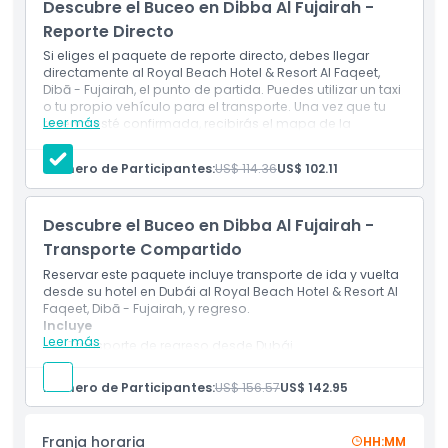
mano en tu Inmersión Introductoria de Buceo alrededor del
Descubre el Buceo en Dibba Al Fujairah -
sitio de inmersión una vez señales que estás listo. Aquí
Reporte Directo
disfrutarás de una inmersión de hasta 45 minutos a una
Si eliges el paquete de reporte directo, debes llegar
profundidad mínima de 5 metros (15 pies) y máxima de 12
directamente al Royal Beach Hotel & Resort Al Faqeet,
metros (40 pies).
Dibā - Fujairah, el punto de partida. Puedes utilizar un taxi
o tu propio vehículo para el transporte. Una vez que tu
Leer más
reserva esté confirmada, recibirás el mapa de la
ubicación e información de contacto.
Aspectos Destacados
Incluye
Número de Participantes:
US$ 114.36
US$ 102.11
Bebidas sin alcohol y agua ilimitadas
Equipo de buceo y snorkel
Inclusiones
Instructor certificado profesional
Descubre el Buceo en Dibba Al Fujairah -
Excelente sistema de sonido
Transporte Compartido
Complemento Extra
Reservar este paquete incluye transporte de ida y vuelta
desde su hotel en Dubái al Royal Beach Hotel & Resort Al
Faqeet, Dibā - Fujairah, y regreso.
Horario de Apertura
Incluye
Leer más
Transporte de regreso desde Dubái
Bebidas suaves y agua ilimitadas
Equipo de buceo y esnórquel
Cosas a Saber
Número de Participantes:
US$ 156.57
US$ 142.95
Instructor profesional certificado
Excelente sistema de sonido
Ubicación
Franja horaria
HH:MM