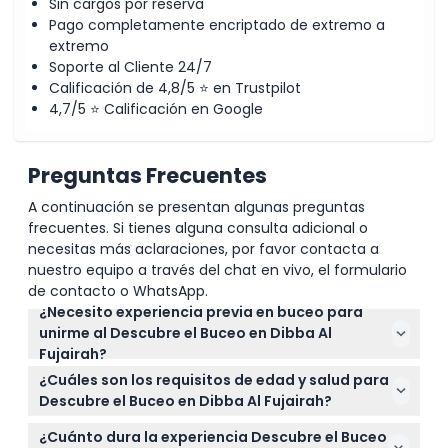
Sin cargos por reserva
Pago completamente encriptado de extremo a
extremo
Soporte al Cliente 24/7
Calificación de 4,8/5 ⭐ en Trustpilot
4,7/5 ⭐ Calificación en Google
Preguntas Frecuentes
A continuación se presentan algunas preguntas
frecuentes. Si tienes alguna consulta adicional o
necesitas más aclaraciones, por favor contacta a
nuestro equipo a través del chat en vivo, el formulario
de contacto o WhatsApp.
¿Necesito experiencia previa en buceo para
unirme al Descubre el Buceo en Dibba Al
Fujairah?
No se necesita experiencia previa en buceo. Este
¿Cuáles son los requisitos de edad y salud para
programa está diseñado para principiantes que
Descubre el Buceo en Dibba Al Fujairah?
desean explorar bajo el agua de forma segura con
Los participantes deben tener al menos 12 años,
un instructor profesional.
¿Cuánto dura la experiencia Descubre el Buceo