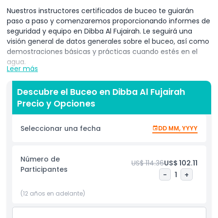
Nuestros instructores certificados de buceo te guiarán
paso a paso y comenzaremos proporcionando informes de
seguridad y equipo en Dibba Al Fujairah. Le seguirá una
visión general de datos generales sobre el buceo, así como
demostraciones básicas y prácticas cuando estés en el
agua.
Leer más
Se te proporcionará un traje de neopreno individual al llegar
al sitio de buceo y se te darán instrucciones sobre cómo
Descubre el Buceo en Dibba Al Fujairah
ponértelo. Al entrar al agua, el instructor asegurará que tu
Precio y Opciones
máscara esté bien ajustada.
Seleccionar una fecha
DD MM, YYYY
Cuando estés listo, descenderás junto con el instructor
hasta un metro bajo el agua. Se te dará tiempo para
acostumbrarte a respirar a través del regulador. Después
Número de
de establecer los patrones de respiración, descenderás
US$ 114.36
US$ 102.11
Participantes
algunos metros más. La inmersión gradual te permitirá
-
1
+
acostumbrarte a respirar con un regulador y familiarizarte
con estar sumergido.
(12 años en adelante)
Tu instructor de buceo experimentado te guiará de la