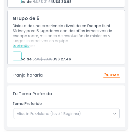
Grupo de 4:
US$ 31.68
US$ 30.98
Foto temática y disfraz después del juego
Grupo de 5
Disfruta de una experiencia divertida en Escape Hunt
Sídney para 5 jugadores con desafíos inmersivos de
escape room, misiones de resolución de misterios y
juegos interactivos en equipo.
Leer más
Inclusiones
Experiencia de room escape
Té, café, agua y galletas de cortesía
Grupo de 5:
US$ 28.16
US$ 27.46
Foto temática y disfraz después del juego
Franja horaria
HH:MM
Tu Tema Preferido
Tema Preferido