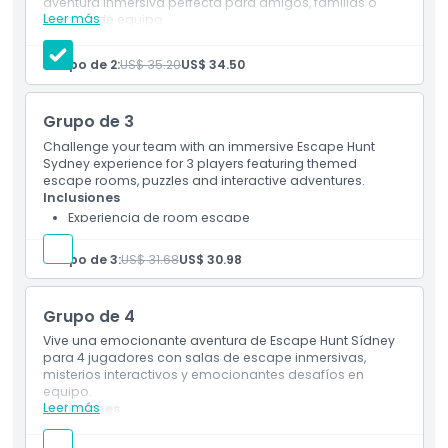
aventura inmersiva perfecta para amigos, familias o
No Adecuado Para
Leer más
eventos de equipo.
Inclusiones
Experiencia de room escape
Horario de Apertura
Grupo de 2:
US$ 35.20
US$ 34.50
Té, café, agua y galletas de cortesía
Foto temática y disfraz después del juego
Cosas a Saber
Grupo de 3
Challenge your team with an immersive Escape Hunt
Sydney experience for 3 players featuring themed
Ubicación
escape rooms, puzzles and interactive adventures.
Inclusiones
Experiencia de room escape
Cómo Llegar
Té, café, agua y galletas de cortesía
Foto temática y disfraz después del juego
Grupo de 3:
US$ 31.68
US$ 30.98
Cómo Canjear
Grupo de 4
Vive una emocionante aventura de Escape Hunt Sídney
Política de Cancelación
para 4 jugadores con salas de escape inmersivas,
misterios interactivos y emocionantes desafíos en
equipo.
Leer más
Inclusiones
Experiencia de room escape
Té, café, agua y galletas de cortesía