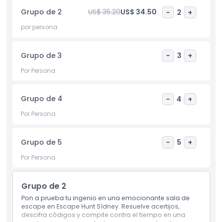
fortalecimiento del equipo, la Escape Hunt Experience
Grupo de 2
US$ 35.20
US$ 34.50
-
2
+
Sídney ofrece una manera divertida y atractiva de poner a
prueba tus habilidades de trabajo en equipo y resolución de
por persona
problemas. Convenientemente ubicada en el centro de
Sídney, es un destino obligatorio para locales y turistas que
Grupo de 3
-
3
+
buscan una experiencia inolvidable en interiores. Reserva
ahora y descubre por qué es la atracción de escape room
Por Persona
mejor calificada de Sídney.
Grupo de 4
-
4
+
Aspectos Destacados
Por Persona
Inclusiones
Grupo de 5
-
5
+
Por Persona
Política para Niños y Adultos
Grupo de 2
Exclusiones
Pon a prueba tu ingenio en una emocionante sala de
escape en Escape Hunt Sídney. Resuelve acertijos,
descifra códigos y compite contra el tiempo en una