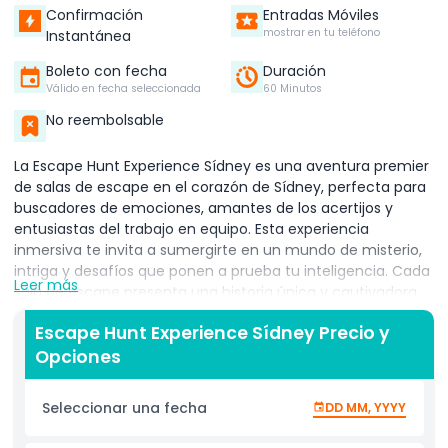
Confirmación
Entradas Móviles
mostrar en tu teléfono
Instantánea
Boleto con fecha
Duración
Válido en fecha seleccionada
60 Minutos
No reembolsable
La Escape Hunt Experience Sídney es una aventura premier
de salas de escape en el corazón de Sídney, perfecta para
buscadores de emociones, amantes de los acertijos y
entusiastas del trabajo en equipo. Esta experiencia
inmersiva te invita a sumergirte en un mundo de misterio,
intriga y desafíos que ponen a prueba tu inteligencia. Cada
Leer más
sala de escape presenta una historia única y cautivadora,
donde los jugadores deben trabajar juntos para resolver
Escape Hunt Experience Sídney Precio y
acertijos, encontrar pistas ocultas y descifrar códigos
Opciones
dentro de un tiempo limitado. Ya sea que estés
desenredando misterios históricos o entrando en un
escenario moderno de resolución de crímenes, cada juego
Seleccionar una fecha
DD MM, YYYY
está lleno de suspenso y emoción. Ideal para amigos,
familias, parejas y actividades corporativas de