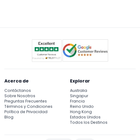
Sí, la fotografía y el uso de cámaras están
Destructor de la Marina y exhibiciones interactivas
permitidos tanto dentro del museo como en las
como el Espíritu de Australia, el barco más rápido
embarcaciones, así que siéntase libre de capturar
del mundo.
su visita.
Acerca de
Explorar
Contáctanos
Australia
Sobre Nosotros
Singapur
Preguntas Frecuentes
Francia
Términos y Condiciones
Reino Unido
Política de Privacidad
Hong Kong
Blog
Estados Unidos
Todos los Destinos