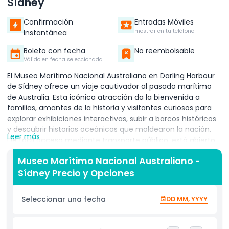
Sídney
Confirmación
Entradas Móviles
mostrar en tu teléfono
Instantánea
Boleto con fecha
No reembolsable
Válido en fecha seleccionada
El Museo Marítimo Nacional Australiano en Darling Harbour
de Sídney ofrece un viaje cautivador al pasado marítimo
de Australia. Esta icónica atracción da la bienvenida a
familias, amantes de la historia y visitantes curiosos para
explorar exhibiciones interactivas, subir a barcos históricos
y descubrir historias oceánicas que moldearon la nación.
Leer más
De fácil acceso mediante transporte público, está abierto
diariamente con entrada gratuita para niños menores de 5
Museo Marítimo Nacional Australiano -
años, convirtiéndolo en una salida familiar ideal en Sídney.​
Sídney Precio y Opciones
Suba a submarinos reales, un destructor de la Marina y la
réplica del HMB Endeavour del Capitán Cook para sentir la
emoción de las aventuras marítimas. Las exhibiciones
Seleccionar una fecha
DD MM, YYYY
prácticas permiten sumergirse en mundos submarinos
virtuales, tocar artefactos de viajes audaces y aprender
sobre embarcaciones indígenas junto con la tecnología