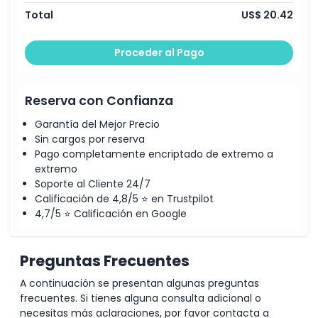
Total
US$ 20.42
Cosas a Saber
Proceder al Pago
Ubicación
Reserva con Confianza
Código de Vestimenta
Garantía del Mejor Precio
Sin cargos por reserva
Política de Cancelación
Pago completamente encriptado de extremo a
extremo
Soporte al Cliente 24/7
Calificación de 4,8/5 ⭐ en Trustpilot
4,7/5 ⭐ Calificación en Google
Preguntas Frecuentes
A continuación se presentan algunas preguntas
frecuentes. Si tienes alguna consulta adicional o
necesitas más aclaraciones, por favor contacta a