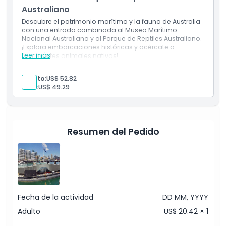
Programa de actividades infantiles Kids on Deck –
ofreciendo valor para todo el día. Descubre por qué es
Australiano
domingos o todos los días durante las vacaciones
celebrado por fusionar cultura, aventura y accesibilidad en
escolares (por favor consulte en la taquilla a su llegada)
Descubre el patrimonio marítimo y la fauna de Australia
un lugar inolvidable. ¡Reserva ahora tu descubrimiento
Inclusiones
con una entrada combinada al Museo Marítimo
marítimo en Darling Harbour Sídney!
Entrada a las atracciones
Nacional Australiano y al Parque de Reptiles Australiano.
Boleto Verlo Todo
¡Explora embarcaciones históricas y acércate a
Leer más
fascinantes animales nativos!
Incluye
Aspectos Destacados
Entrada general al Museo Marítimo Nacional
Adulto:
US$ 52.82
Australiano.
Niño:
US$ 49.29
Entrada general al Parque de Reptiles Australiano.
Inclusiones
Política para Niños y Adultos
Resumen del Pedido
Exclusiones
No Adecuado Para
Fecha de la actividad
DD MM, YYYY
Adulto
US$ 20.42 × 1
Horario de Apertura