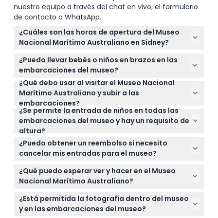
nuestro equipo a través del chat en vivo, el formulario
de contacto o WhatsApp.
¿Cuáles son las horas de apertura del Museo
Nacional Marítimo Australiano en Sídney?
El museo está abierto todos los días de 10:00 a.m. a
¿Puedo llevar bebés o niños en brazos en las
4:00 p.m., con el último embarque de
embarcaciones del museo?
embarcaciones a las 3:10 p.m. Durante las
¿Qué debo usar al visitar el Museo Nacional
Por razones de seguridad, no se permite que los
vacaciones escolares de Nueva Gales del Sur, abre
Marítimo Australiano y subir a las
adultos lleven a bebés o niños en brazos en
más temprano a las 9:30 a.m. y cierra a las 5:00
embarcaciones?
ninguna embarcación del museo.
p.m., con el último embarque a las 4:10 p.m. (sujeto
¿Se permite la entrada de niños en todas las
Es mejor usar zapatos cerrados, planos y cómodos.
a cambios — por favor confirme al momento de la
embarcaciones del museo y hay un requisito de
No se permiten tacones altos en las
reserva).
altura?
embarcaciones, y se desaconsejan los zapatos
Los niños deben medir al menos 90 cm para subir a
abiertos, sandalias o chanclas por su seguridad.
¿Puedo obtener un reembolso si necesito
la réplica del HMB Endeavour, al submarino HMAS
cancelar mis entradas para el museo?
Onslow y a algunas embarcaciones visitantes.
Las entradas no son reembolsables y no pueden
Todos los niños de 12 años o menos deben estar
¿Qué puedo esperar ver y hacer en el Museo
cancelarse, así que asegúrese de usarlas en la
acompañados por un adulto al subir a cualquier
Nacional Marítimo Australiano?
fecha y hora reservada.
embarcación.
Tendrá acceso ilimitado a todas las galerías
¿Está permitida la fotografía dentro del museo
permanentes, exposiciones especiales,
y en las embarcaciones del museo?
embarcaciones del museo, la cubierta superior del