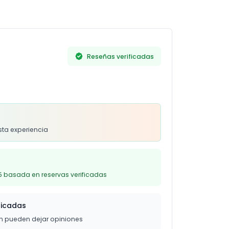
rugías recientes o problemas cardíacos, ni
Reseñas verificadas
s
sta experiencia
5 basada en reservas verificadas
ficadas
on pueden dejar opiniones