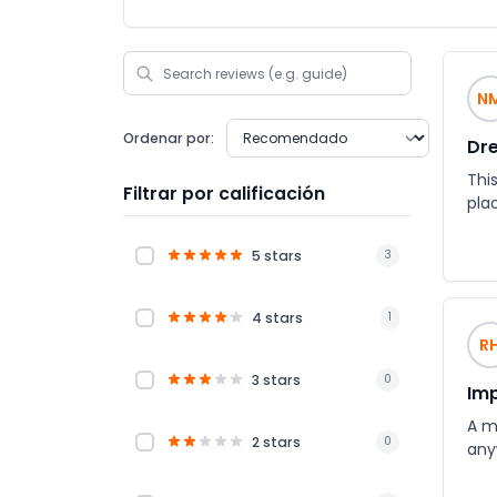
N
Ordenar por:
Dre
This
Filtrar por calificación
pla
5 stars
3
4 stars
1
R
3 stars
0
Imp
A mu
2 stars
0
anyw