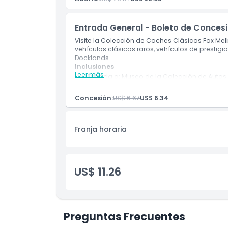
Entrada General - Boleto de Conces
Visite la Colección de Coches Clásicos Fox Me
vehículos clásicos raros, vehículos de prestigi
Docklands.
Inclusiones
Leer más
Entrada a: Museo de la Colección de Autos
Visita guiada dentro de la atracción
Concesión:
US$ 6.67
US$ 6.34
Franja horaria
US$ 11.26
Preguntas Frecuentes