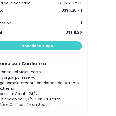
a de la actividad
DD MM, YYYY
to
US$ 11.26 × 1
cesión
× 1
l
US$ 11.26
Proceder al Pago
erva con Confianza
rantía del Mejor Precio
n cargos por reserva
go completamente encriptado de extremo
extremo
porte al Cliente 24/7
lificación de 4,8/5 ⭐ en Trustpilot
7/5 ⭐ Calificación en Google