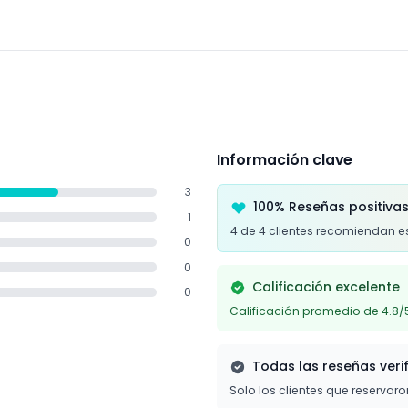
 pero no es adecuada para mujeres embarazadas, personas con ci
Información clave
3
100% Reseñas positiva
1
4 de 4 clientes recomiendan e
0
0
Calificación excelente
0
Calificación promedio de 4.8/
Todas las reseñas veri
Solo los clientes que reservar