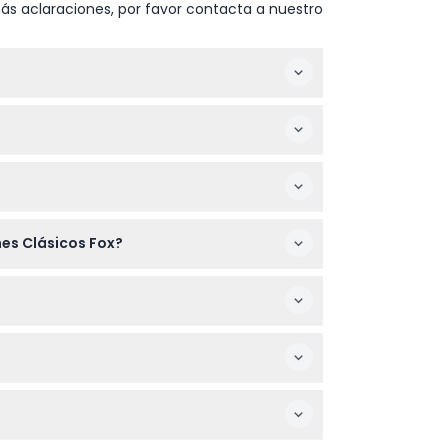
ás aclaraciones, por favor contacta a nuestro
 confirme al momento de la reserva)
ferida y completando el proceso de pago.
s entran gratis. Los niños de 16 años o más
hes Clásicos Fox?
ión médica válida, debiendo presentar
nfirmados antes de reservar.
 comprobante de vacunación contra COVID-19