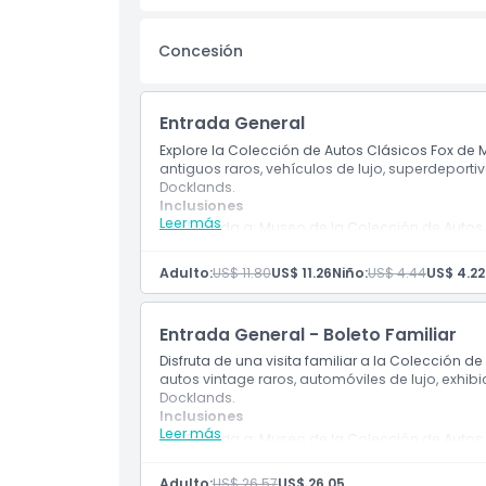
Concesión
No Adecuado Para
Horario de Apertura
Entrada General
Explore la Colección de Autos Clásicos Fox de 
antiguos raros, vehículos de lujo, superdeporti
Cosas a Saber
Docklands.
Inclusiones
Leer más
Entrada a: Museo de la Colección de Autos
Ubicación
Visita guiada dentro de la atracción
Adulto:
US$ 11.80
US$ 11.26
Niño:
US$ 4.44
US$ 4.22
Cómo Llegar
Entrada General - Boleto Familiar
Cómo Canjear
Disfruta de una visita familiar a la Colección
autos vintage raros, automóviles de lujo, exhib
Docklands.
Inclusiones
Política de Cancelación
Leer más
Entrada a: Museo de la Colección de Autos
Visita guiada dentro de la atracción
Adulto:
US$ 26.57
US$ 26.05