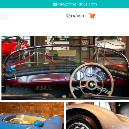
info@jtrholidays.com
ES
/
USD