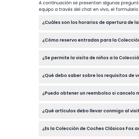
A continuación se presentan algunas pregunta
equipo a través del chat en vivo, el formular
¿Cuáles son los horarios de apertura de l
La colección está abierta jueves, viernes y
¿Cómo reservo entradas para la Colección
Puede reservar sus entradas fácilmente en 
¿Se permite la visita de niños a la Colecc
Sí, los niños de 6 a 15 años deben estar ac
¿Qué debo saber sobre los requisitos de v
pagan la tarifa de adulto.
Los visitantes de 16 años o más deben est
¿Puedo obtener un reembolso si cancelo m
prueba al ingresar.
Las entradas no son reembolsables y no se 
¿Qué artículos debo llevar conmigo al visi
Lleve la confirmación de su entrada reserv
¿Es la Colección de Coches Clásicos Fox
o documento de exención.