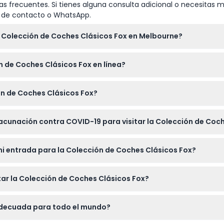
s frecuentes. Si tienes alguna consulta adicional o necesitas m
io de contacto o WhatsApp.
a Colección de Coches Clásicos Fox en Melbourne?
 sábado de 10:00 a.m. a 2:00 p.m. (sujeto a cambios — por favor
 de Coches Clásicos Fox en línea?
línea aquí mismo en este sitio web seleccionando su fecha pre
ión de Coches Clásicos Fox?
ompañados por un adulto que pague, y los niños menores de 6 año
acunación contra COVID-19 para visitar la Colección de Coc
ar completamente vacunados contra COVID-19 o tener una exenc
i entrada para la Colección de Coches Clásicos Fox?
pueden cancelar, así que asegúrese de que sus planes estén co
tar la Colección de Coches Clásicos Fox?
ada, una forma de identificación y, si tiene 16 años o más, su
 adecuada para todo el mundo?