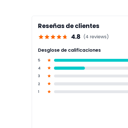
Es ideal para la mayoría de los visitantes,
para niños muy pequeños.
Reseñas de clientes
4.8
(4 reviews)
Desglose de calificaciones
5
4
3
2
1