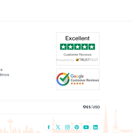
os
tinos
ES
/
USD