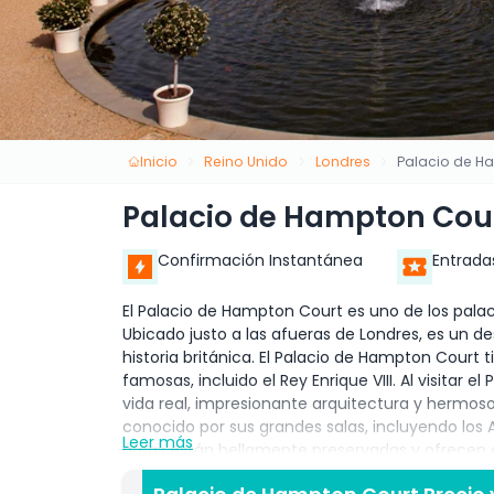
Inicio
Reino Unido
Londres
Palacio de H
Palacio de Hampton Cou
Confirmación Instantánea
Entrada
El Palacio de Hampton Court es uno de los palac
Ubicado justo a las afueras de Londres, es un de
historia británica. El Palacio de Hampton Court 
famosas, incluido el Rey Enrique VIII. Al visita
vida real, impresionante arquitectura y hermoso
conocido por sus grandes salas, incluyendo los A
Leer más
áreas están bellamente preservadas y ofrecen a 
opulencia de la vida real. Puedes caminar por los