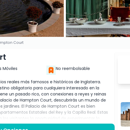
ampton Court
rt
s Móviles
No reembolsable
ios reales más famosos e históricos de Inglaterra.
stino obligatorio para cualquiera interesado en la
tiene un pasado rico, con conexiones a reyes y reinas
r el Palacio de Hampton Court, descubrirás un mundo de
s jardines. El Palacio de Hampton Court es bien
partamentos Estatales del Rey y la Capilla Real. Estas
los visitantes la oportunidad de experimentar la
 pasillos del palacio e imaginar cómo era la vida para la