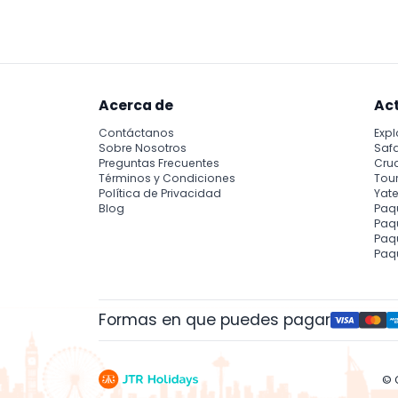
las entradas, haciendo su visita más asequib
Acerca de
Ac
Contáctanos
Expl
Sobre Nosotros
Safa
Preguntas Frecuentes
Cru
Términos y Condiciones
Tour
Política de Privacidad
Yate
Blog
Paq
Paqu
Paq
Paq
Formas en que puedes pagar
© 