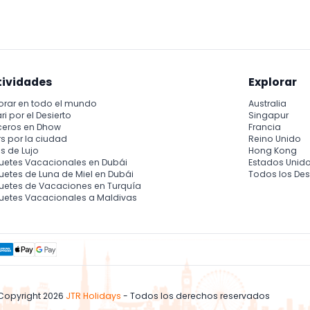
le.
tividades
Explorar
orar en todo el mundo
Australia
ri por el Desierto
Singapur
ceros en Dhow
Francia
s por la ciudad
Reino Unido
s de Lujo
Hong Kong
uetes Vacacionales en Dubái
Estados Unid
etes de Luna de Miel en Dubái
Todos los Des
uetes de Vacaciones en Turquía
uetes Vacacionales a Maldivas
Copyright 2026
JTR Holidays
- Todos los derechos reservados