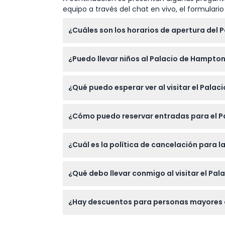
equipo a través del chat en vivo, el formular
¿Cuáles son los horarios de apertura del
El Palacio de Hampton Court está abierto tod
¿Puedo llevar niños al Palacio de Hampto
invierno (de principios de noviembre a final
momento de la reserva).
Sí, los niños de 0 a 4 años entran gratis, p
¿Qué puedo esperar ver al visitar el Pala
con actividades como el Jardín Mágico, que
Podrá explorar los Apartamentos Estatales de
¿Cómo puedo reservar entradas para el P
Ejército Indio en el Palacio". Hay una audiogu
Puede reservar sus entradas de forma segura
¿Cuál es la política de cancelación para 
seleccionar la fecha y hora preferidas para s
Las entradas no son reembolsables y no pue
¿Qué debo llevar conmigo al visitar el Pa
fecha reservada.
Es imprescindible llevar zapatos cómodos p
¿Hay descuentos para personas mayores o
impresionante arquitectura y jardines, y rev
Sí, los mayores de 65 años, jóvenes de 16 a 