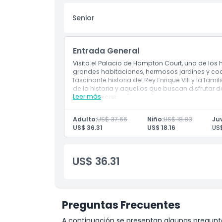
Política para Niños y Adultos
Senior
Exclusiones
Entrada General
Horario de Apertura
Visita el Palacio de Hampton Court, uno de los 
grandes habitaciones, hermosos jardines y coc
fascinante historia del Rey Enrique VIII y la fam
Cosas a Saber
de la historia y aquellos que buscan disfrutar 
Leer más
panorámicas.
Ubicación
Adulto:
US$ 37.66
Niño:
US$ 18.83
Ju
US$ 36.31
US$ 18.16
US$
Cómo Llegar
US$ 36.31
Cómo Canjear
Política de Cancelación
Preguntas Frecuentes
A continuación se presentan algunas pregunta