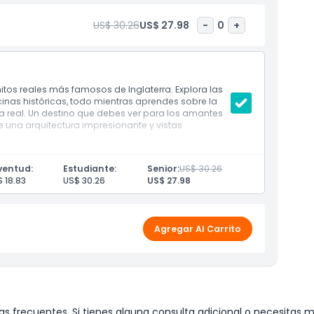
US$ 30.26
US$ 27.98
-
0
+
hitos reales más famosos de Inglaterra. Explora las
inas históricas, todo mientras aprendes sobre la
ilia real. Un destino que debes ver para los amantes
de una arquitectura impresionante y vistas
ventud:
Estudiante:
Senior:
US$ 30.26
 18.83
US$ 30.26
US$ 27.98
Agregar Al Carrito
s frecuentes. Si tienes alguna consulta adicional o necesitas m