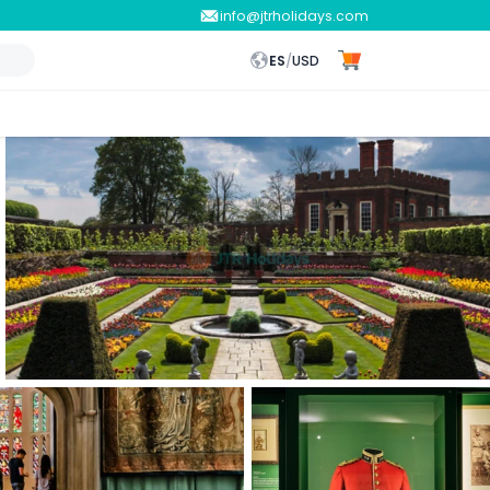
info@jtrholidays.com
ES
/
USD