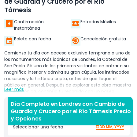
de Guardia y Crucero por el Río
Támesis
Confirmación
Entradas Móviles
Instantánea
Boleto con fecha
Cancelación gratuita
Comienza tu día con acceso exclusivo temprano a uno de
los monumentos más icónicos de Londres, la Catedral de
San Pablo. Sé uno de los primeros visitantes en entrar a su
magnífico interior y admira su gran cúpula, los intrincados
mosaicos y la histórica cripta, antes de que llegue el
público en general. Después de explorar esta obra maestra
Leer más
arquitectónica, continúa tu recorrido con un paseo
panorámico por el centro de Londres. Contempla algunos
Día Completo en Londres con Cambio de
de los lugares más famosos de la ciudad, incluyendo la
Guardia y Crucero por el Río Támesis Precio
Abadía de Westminster, las Casas del Parlamento y el
London Eye, mientras aprendes sobre su rica historia y
y Opciones
significancia cultural de la mano de tu guía experto. Luego,
Seleccionar una fecha
DD MM, YYYY
visita la Torre de Londres, una fortaleza histórica que ha
servido como palacio real, prisión y tesorería. Aquí, tendrás