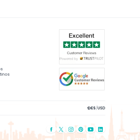
os
tinos
ES
/
USD