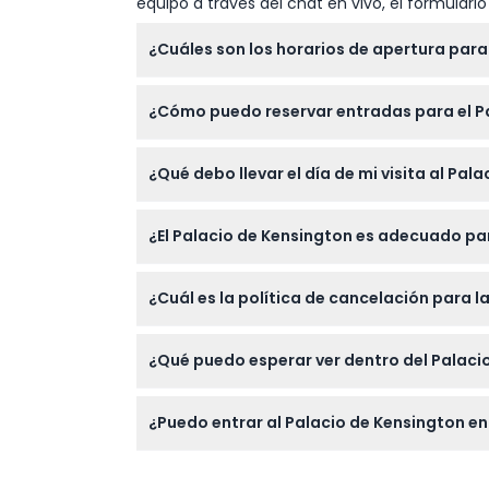
equipo a través del chat en vivo, el formular
¿Cuáles son los horarios de apertura para 
El Palacio de Kensington está abierto de miér
¿Cómo puedo reservar entradas para el P
a cambios — por favor confirme al momento
Puede reservar sus entradas para el Palacio
¿Qué debo llevar el día de mi visita al Pal
franja horaria preferida durante el proceso 
Lleve una copia impresa o digital de su co
¿El Palacio de Kensington es adecuado pa
ya que explorará tanto el interior del palaci
Sí, el Palacio de Kensington recibe visitant
¿Cuál es la política de cancelación para l
atractiva para todas las edades, aunque alg
Las entradas pueden cancelarse al menos 24 
¿Qué puedo esperar ver dentro del Palaci
de cancelación. Las cancelaciones dentro d
Su entrada permite el acceso a los impresiona
¿Puedo entrar al Palacio de Kensington en
Joyas. Disfrute de una charla experta de 15 
Debe llegar dentro de la franja horaria de 
entrar en cualquier momento entre las 10:30