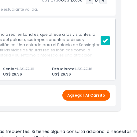
US$ 27.16
US$ 26.96
-
0
+
e estudiante válida.
cia real en Londres, que ofrece a los visitantes la
s del palacio, sus impresionantes jardines y
británica. Una entrada para el Palacio de Kensington
ir las vidas de figuras reales icónicas como la
historia y su entorno pintoresco, es una atracción
Senior:
US$ 27.16
Estudiante:
US$ 27.16
US$ 26.96
US$ 26.96
Agregar Al Carrito
s frecuentes. Si tienes alguna consulta adicional o necesitas m