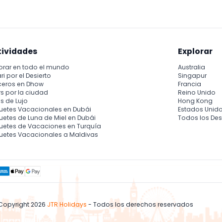
tividades
Explorar
orar en todo el mundo
Australia
ri por el Desierto
Singapur
ceros en Dhow
Francia
s por la ciudad
Reino Unido
s de Lujo
Hong Kong
uetes Vacacionales en Dubái
Estados Unid
etes de Luna de Miel en Dubái
Todos los Des
uetes de Vacaciones en Turquía
uetes Vacacionales a Maldivas
Copyright 2026
JTR Holidays
- Todos los derechos reservados