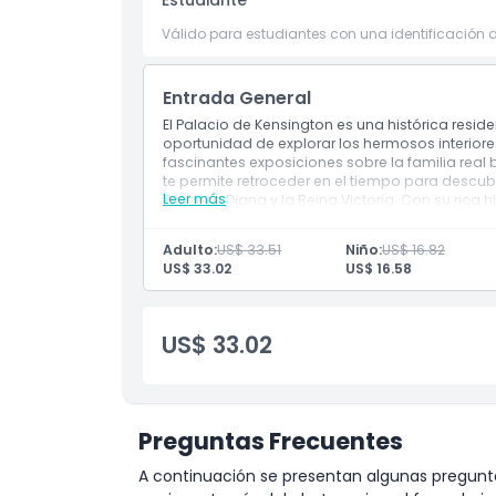
Estudiante
Válido para estudiantes con una identificación d
Exclusiones
Entrada General
Horario de Apertura
El Palacio de Kensington es una histórica residen
oportunidad de explorar los hermosos interiore
fascinantes exposiciones sobre la familia real 
Cosas a Saber
te permite retroceder en el tiempo para descubr
Leer más
Princesa Diana y la Reina Victoria. Con su rica 
imprescindible en Londres.
Ubicación
Adulto:
US$ 33.51
Niño:
US$ 16.82
US$ 33.02
US$ 16.58
Cómo Llegar
US$ 33.02
Cómo Canjear
Política de Cancelación
Preguntas Frecuentes
A continuación se presentan algunas pregunta