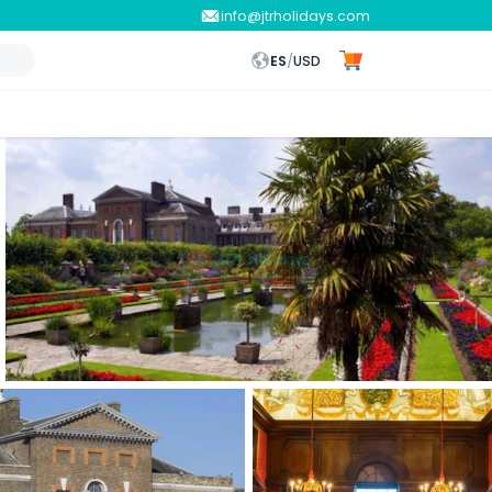
info@jtrholidays.com
ES
/
USD