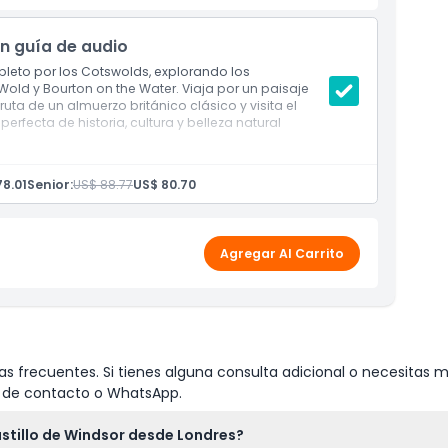
n guía de audio
leto por los Cotswolds, explorando los
old y Bourton on the Water. Viaja por un paisaje
uta de un almuerzo británico clásico y visita el
fecta de historia, cultura y belleza natural
en la parada de autobús Golden Tours 1.
 Cotswolds.
78.01
Senior:
US$ 88.77
US$ 80.70
as de piedra.
a.
 más alta de los Cotswolds.
r su encanto junto al río.
Agregar Al Carrito
a detallada de la ciudad.
o en The Old New Inn.
o del tráfico y las condiciones climáticas.
s frecuentes. Si tienes alguna consulta adicional o necesitas m
io de contacto o WhatsApp.
astillo de Windsor desde Londres?