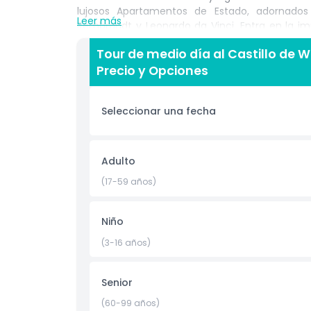
lujosos Apartamentos de Estado, adornado
Leer más
Rembrandt y Leonardo da Vinci. Entra en la im
final de la Reina Isabel II, el Príncipe Felipe y E
Tour de medio día al Castillo de 
medio día al Castillo de Windsor desde Londres
Precio y Opciones
y una guía de audio multilingüe, para que puedas 
Perfecto para quienes tienen poco tiempo pero 
británica, este tour al Castillo de Windsor desd
Seleccionar una fecha
Aspectos Destacados
Adulto
(17-59 años)
Inclusiones
Niño
Política para Niños y Adultos
(3-16 años)
Cosas a Saber
Senior
Ubicación
(60-99 años)