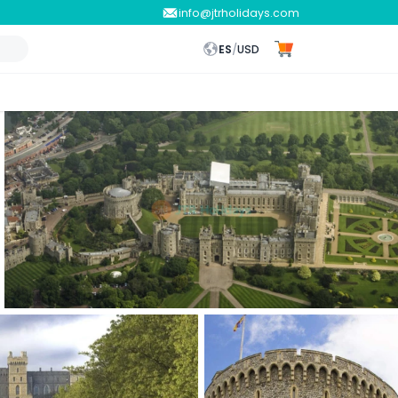
info@jtrholidays.com
ES
/
USD