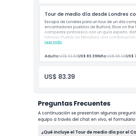
Tour de medio día desde Londres co
Política de Cancelación
Escapa de Londres para un tour de un día comp
encantadores pueblos de Burford, Stow on the W
campestre pintoresco con un guía experto, disfr
famoso Pueblo en Miniatura, una combinación per
Leer más
Incluye
8:30 a. m.: Dirígete al punto de encuentro 
Comienza tu viaje desde Londres hacia los
Adulto:
US$ 92.80
US$ 83.39
Niño:
US$ 86.08
US$ 
Llega a Burford y admira sus históricas cas
Visita la farmacia más antigua de Inglaterr
Continúa hacia Stow on the Wold, la ciudad
Dirígete a Bourton on the Water, conocido po
US$ 83.39
Explora el Pueblo en Miniatura, una maquet
Disfruta de un almuerzo tradicional británic
6:30 p. m.: Regreso a Londres y fin del tour.
Nota
: El itinerario puede variar dependiend
Preguntas Frecuentes
A continuación se presentan algunas pregunta
equipo a través del chat en vivo, el formular
¿Qué incluye el Tour de medio día por el C