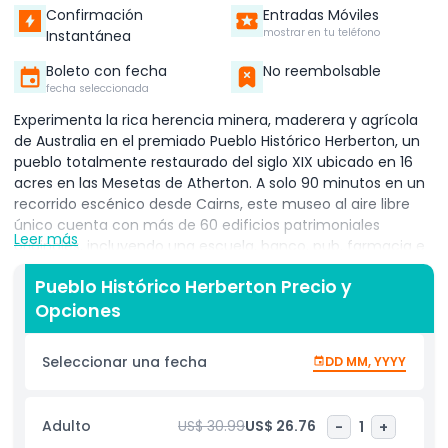
Confirmación
Entradas Móviles
mostrar en tu teléfono
Instantánea
Boleto con fecha
No reembolsable
fecha seleccionada
Experimenta la rica herencia minera, maderera y agrícola
de Australia en el premiado Pueblo Histórico Herberton, un
pueblo totalmente restaurado del siglo XIX ubicado en 16
acres en las Mesetas de Atherton. A solo 90 minutos en un
recorrido escénico desde Cairns, este museo al aire libre
único cuenta con más de 60 edificios patrimoniales
Leer más
originales, incluyendo una escuela, banco, pub, farmacia e
imprenta. Pasea por encantadoras calles llenas de tiendas
Pueblo Histórico Herberton Precio y
vintage, carruajes tirados por caballos y exhibiciones
Opciones
auténticas de la época. Observa miles de antigüedades
australianas raras, coleccionables, maquinaria antigua y
vehículos clásicos. Aprende sobre el pasado pionero de
Seleccionar una fecha
DD MM, YYYY
Australia con exhibiciones interactivas, demostraciones en
vivo y actividades prácticas durante las vacaciones
escolares y fines de semana. Los visitantes pueden probar
Adulto
US$ 30.99
US$ 26.76
-
1
+
artesanías tradicionales, explorar técnicas mineras