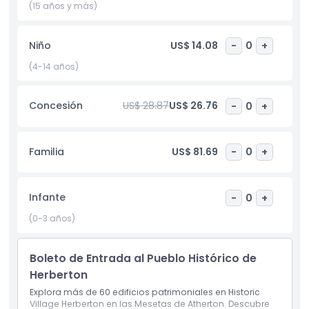
antiguas o incluso vestirse con ropa vintage para una
(15 años y más)
experiencia divertida e inmersiva. El pueblo también cuenta
con una sala de té en funcionamiento y áreas de picnic,
Niño
US$ 14.08
-
0
+
haciéndolo perfecto para una visita de día completo.
(4-14 años)
Ideal para familias, aficionados a la historia y cualquiera
que quiera explorar el patrimonio cultural de Queensland, el
Pueblo Histórico Herberton es una atracción obligatoria
Concesión
US$ 28.87
US$ 26.76
-
0
+
cerca de Cairns. Estacionamiento gratuito en el lugar
disponible para autos, vehículos recreativos y caravanas.
Familia
US$ 81.69
-
0
+
Aspectos Destacados
Infante
-
0
+
Inclusiones
(0-3 años)
Boleto de Entrada al Pueblo Histórico de
Política para Niños y Adultos
Herberton
Explora más de 60 edificios patrimoniales en Historic
Exclusiones
Village Herberton en las Mesetas de Atherton. Descubre