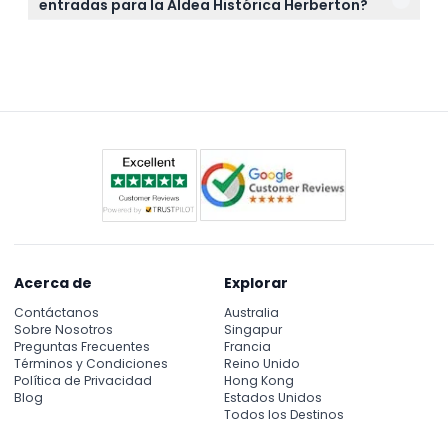
entradas para la Aldea Histórica Herberton?
vehículos antiguos, antigüedades y exhibiciones
Las entradas no son reembolsables y no pueden
interactivas, además de disfrutar demostraciones
cancelarse, así que asegúrate de que tus planes
en vivo y artesanías tradicionales en días
estén confirmados antes de reservar ya que las
seleccionados.
entradas deben usarse en la fecha y hora
seleccionadas.
Acerca de
Explorar
Contáctanos
Australia
Sobre Nosotros
Singapur
Preguntas Frecuentes
Francia
Términos y Condiciones
Reino Unido
Política de Privacidad
Hong Kong
Blog
Estados Unidos
Todos los Destinos