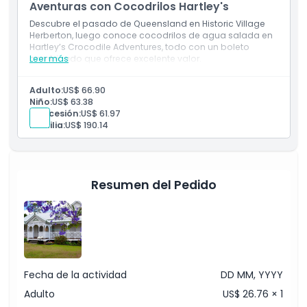
Aventuras con Cocodrilos Hartley's
Descubre el pasado de Queensland en Historic Village
Herberton, luego conoce cocodrilos de agua salada en
Hartley’s Crocodile Adventures, todo con un boleto
combinado que ofrece excelente valor.
Leer más
Adulto:
US$ 66.90
Niño:
US$ 63.38
Concesión:
US$ 61.97
Familia:
US$ 190.14
Resumen del Pedido
Fecha de la actividad
DD MM, YYYY
Adulto
US$ 26.76 × 1