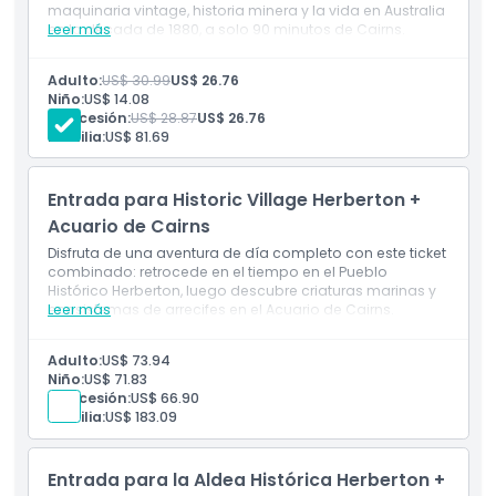
maquinaria vintage, historia minera y la vida en Australia
en la década de 1880, a solo 90 minutos de Cairns.
Leer más
Horario de Apertura
Adulto:
US$ 30.99
US$ 26.76
Niño:
US$ 14.08
Cosas a Saber
Concesión:
US$ 28.87
US$ 26.76
Familia:
US$ 81.69
Ubicación
Entrada para Historic Village Herberton +
Acuario de Cairns
Cómo Llegar
Disfruta de una aventura de día completo con este ticket
combinado: retrocede en el tiempo en el Pueblo
Histórico Herberton, luego descubre criaturas marinas y
Cómo Canjear
ecosistemas de arrecifes en el Acuario de Cairns.
Leer más
Código de Vestimenta
Adulto:
US$ 73.94
Niño:
US$ 71.83
Concesión:
US$ 66.90
Familia:
US$ 183.09
Política de Cancelación
Entrada para la Aldea Histórica Herberton +