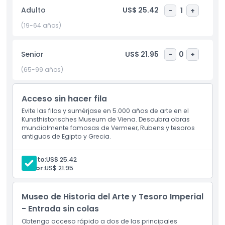
arte
Adulto
US$ 25.42
-
1
+
más
importantes
(19-64 años)
del
mundo.
Senior
US$ 21.95
-
0
+
Fue
construido
(65-99 años)
a
finales
Acceso sin hacer fila
del
siglo
Evite las filas y sumérjase en 5.000 años de arte en el
XIX
Kunsthistorisches Museum de Viena. Descubra obras
mundialmente famosas de Vermeer, Rubens y tesoros
por
antiguos de Egipto y Grecia.
orden
del
Adulto:
US$ 25.42
emperador
Senior:
US$ 21.95
Francisco
José
I
Museo de Historia del Arte y Tesoro Imperial
para
- Entrada sin colas
mostrar
Obtenga acceso rápido a dos de las principales