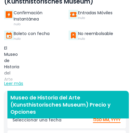
(Kunsthistorisches Museum)
Confirmación
Entradas Móviles
nulo
Instantánea
nulo
Boleto con fecha
No reembolsable
nulo
nulo
El
Museo
de
Historia
del
Arte
Leer más
de
Viena
Museo de Historia del Arte
es
(Kunsthistorisches Museum) Precio y
uno
de
Opciones
los
Seleccionar una fecha
DD MM, YYYY
museos
de