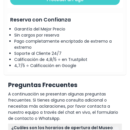
de
5,000
años
Reserva con Confianza
de
historia
Garantía del Mejor Precio
del
Sin cargos por reserva
arte,
Pago completamente encriptado de extremo a
desde
extremo
el
Soporte al Cliente 24/7
Antiguo
Calificación de 4,8/5 ⭐ en Trustpilot
Egipto
4,7/5 ⭐ Calificación en Google
hasta
finales
del
Preguntas Frecuentes
siglo
A continuación se presentan algunas preguntas
XVIII.
frecuentes. Si tienes alguna consulta adicional o
En
necesitas más aclaraciones, por favor contacta a
su
nuestro equipo a través del chat en vivo, el formulario
interior
de contacto o WhatsApp.
encontrarás
galerías
¿Cuáles son los horarios de apertura del Museo