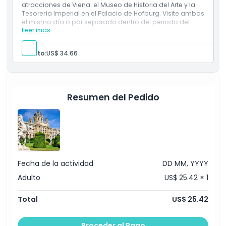
la
atracciones de Viena: el Museo de Historia del Arte y la
impresionante
Tesorería Imperial en el Palacio de Hofburg. Visite ambos
colección
el mismo día o por separado dentro del periodo del
Leer más
cupón.
de
arte
de
Adulto:
US$ 34.66
la
familia
Habsburgo.
Hoy
Resumen del Pedido
en
día,
el
museo
ofrece
a
Fecha de la actividad
DD MM, YYYY
los
Adulto
US$ 25.42 × 1
visitantes
un
Total
US$ 25.42
viaje
a
través
Proceder al Pago