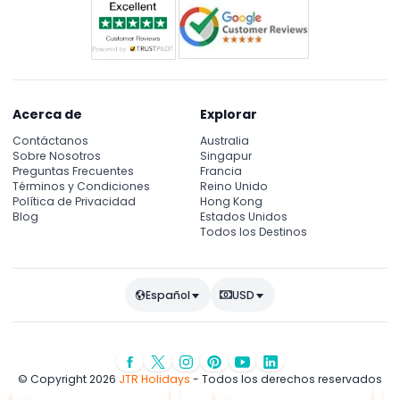
que
exhibe
obras
maestras
de
algunos
de
Acerca de
Explorar
los
Contáctanos
Australia
artistas
Sobre Nosotros
Singapur
más
Preguntas Frecuentes
Francia
Términos y Condiciones
Reino Unido
grandes
Política de Privacidad
Hong Kong
de
Blog
Estados Unidos
la
Todos los Destinos
historia.
Estos
incluyen
Español
USD
a
Dürer,
Rafael,
Tiziano,
Tintoretto,
© Copyright 2026
JTR Holidays
- Todos los derechos reservados
Rubens,