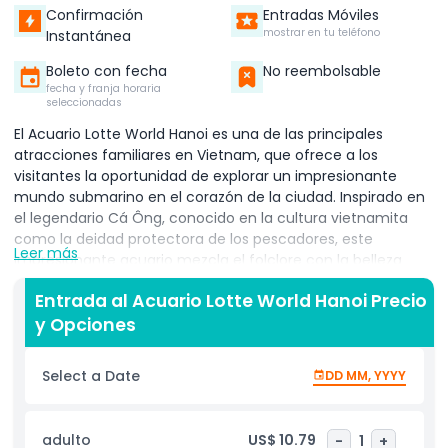
Confirmación
Entradas Móviles
mostrar en tu teléfono
Instantánea
Boleto con fecha
No reembolsable
fecha y franja horaria
seleccionadas
El Acuario Lotte World Hanoi es una de las principales
atracciones familiares en Vietnam, que ofrece a los
visitantes la oportunidad de explorar un impresionante
mundo submarino en el corazón de la ciudad. Inspirado en
el legendario Cá Ông, conocido en la cultura vietnamita
como la deidad protectora de los pescadores, este
Leer más
impresionante acuario mezcla el folclore con la belleza
natural de la vida marina. Como el acuario interior más
Entrada al Acuario Lotte World Hanoi Precio
grande de Vietnam, alberga a más de 31,000 criaturas
y Opciones
marinas, incluyendo peces coloridos, elegantes medusas,
juguetonas rayas y poderosos tiburones. Uno de los
aspectos más únicos en el Acuario Lotte World Hanoi es la
Select a Date
DD MM, YYYY
oportunidad de conocer a la primera familia de leones
marinos de California nacidos en Vietnam. Estos
encantadores animales cautivan a los visitantes de todas
adulto
US$ 10.79
-
1
+