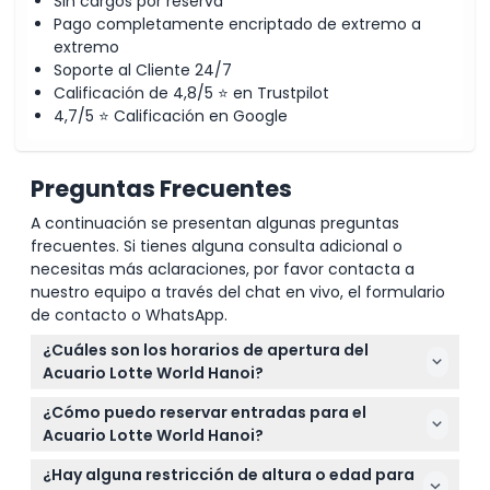
Sin cargos por reserva
Pago completamente encriptado de extremo a
extremo
Soporte al Cliente 24/7
Calificación de 4,8/5 ⭐ en Trustpilot
4,7/5 ⭐ Calificación en Google
Preguntas Frecuentes
A continuación se presentan algunas preguntas
frecuentes. Si tienes alguna consulta adicional o
necesitas más aclaraciones, por favor contacta a
nuestro equipo a través del chat en vivo, el formulario
de contacto o WhatsApp.
¿Cuáles son los horarios de apertura del
Acuario Lotte World Hanoi?
El Acuario Lotte World Hanoi está abierto todos los
¿Cómo puedo reservar entradas para el
días de 9:30 AM a 10:00 PM, con la última entrada
Acuario Lotte World Hanoi?
una hora antes del cierre (sujeto a cambios — por
Puede reservar sus entradas cómodamente en
favor confirme al momento de la reserva).
¿Hay alguna restricción de altura o edad para
línea aquí mismo en este sitio web para asegurar