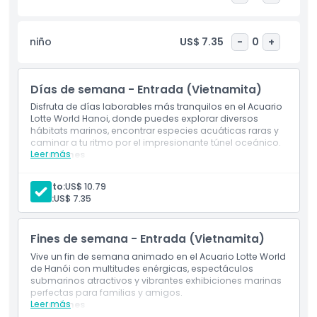
las edades con su naturaleza vivaz y comportamiento
entretenido. El acuario también se enfoca en la educación
y el aprendizaje interactivo. Los visitantes pueden disfrutar
niño
US$ 7.35
-
0
+
de actividades inmersivas como experiencias de realidad
aumentada, donde pueden "bucear" virtualmente junto a
Cá Ông y descubrir los secretos de los ecosistemas ocultos
Días de semana - Entrada (Vietnamita)
del océano. Con su combinación de narración, tecnología y
exhibiciones marinas diversas, el Acuario Lotte World Hanoi
Disfruta de días laborables más tranquilos en el Acuario
es un destino imperdible para familias, amantes de la
Lotte World Hanoi, donde puedes explorar diversos
hábitats marinos, encontrar especies acuáticas raras y
naturaleza y cualquiera que busque actividades
caminar a tu ritmo por el impresionante túnel oceánico.
memorables y significativas para hacer en Hanoi.
Leer más
Inclusiones
Entrada a: Acuario Lotte World Hanoi
Entrada a: Todas las exhibiciones disponibles en el
Aspectos Destacados
adulto:
US$ 10.79
Acuario Lotte World Hanoi
niño:
US$ 7.35
Programa de presentación de biología marina en el
área del Tanque Principal (Plaza del Océano)
Inclusiones
Fines de semana - Entrada (Vietnamita)
Vive un fin de semana animado en el Acuario Lotte World
Política para Niños y Adultos
de Hanói con multitudes enérgicas, espectáculos
submarinos atractivos y vibrantes exhibiciones marinas
perfectas para familias y amigos.
Leer más
Exclusiones
Inclusiones