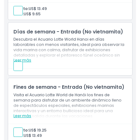
Entrada a: Acuario Lotte World Hanoi
Entrada a: Todas las exhibiciones disponibles en el
adulto:
US$ 13.49
Acuario Lotte World Hanoi
Horario de Apertura
niño:
US$ 9.65
Programa de presentación de biología marina en el
área del Tanque Principal (Plaza del Océano)
Cosas a Saber
Días de semana - Entrada (No vietnamita)
Descubra el Acuario Lotte World Hanoi en días
laborables con menos visitantes, ideal para observar la
Ubicación
vida marina con calma, disfrutar de exhibiciones
detalladas y explorar el pintoresco túnel oceánico sin
Leer más
prisas.
Política de Cancelación
Inclusiones
Entrada a: Acuario Lotte World Hanoi
Entrada a: Todas las exhibiciones disponibles en el
Acuario Lotte World Hanoi
Fines de semana - Entrada (No vietnamita)
Programa de presentación de biología marina en el
área del Tanque Principal (Plaza del Océano)
Visita el Acuario Lotte World de Hanói los fines de
semana para disfrutar de un ambiente dinámico lleno
de espectáculos especiales, exhibiciones marinas
interactivas y un entorno bullicioso ideal para una
Leer más
divertida salida durante las vacaciones.
Inclusiones
Entrada a: Acuario Lotte World Hanoi
adulto:
US$ 19.25
Entrada a: Todas las exhibiciones disponibles en el
niño:
US$ 13.49
Acuario Lotte World Hanoi